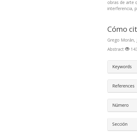
obras de arte 
interferencia,
Cómo cit
Grego Morán, J
Abstract
143
##plugin
Keywords
References
Número
Sección