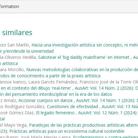
nformation
 similares
nzo San Martín,
Hacia una investigación artística sin concepto, ni 
te y/en/desde la universidad
ía-Oliveros Hedilla,
Sabotear el 'big daddy mainframe' en Internet
,
Au
 artística
ara Morcillo,
Nuevas metodologías colaborativas en la producción de
os de conocimiento a partir de la praxis artística
nova Ivanco, Laura Garcés Fernández, Francisco José de la Torre Ol
 en el contexto del dibujo 'real-time'
,
AusArt: Vol. 14 Núm. 2 (2026): D
ión del pensamiento interdisciplinar en la era de los datos
z Arnaiz,
Accionar cuerpos en danza
,
AusArt: Vol. 14 Núm. 1 (2026): 
xo Rodríguez González,
Cuestiones de efectividad
,
AusArt: Vol. 13 Núm
 José Gómez Díaz,
El legado femenino
,
AusArt: Vol. 12 Núm. 1 (2024):
tal
el Mayo Vega,
Paradojas de las prácticas productivas artísticas alt
23): Prácticas artísticas para un ecosistema cultural sostenible
rez-Barrio, José María Mesías-Lema,
Ecofeminismos y contra-pedagog