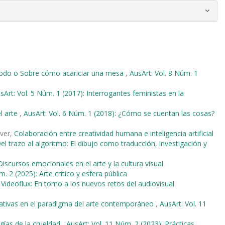
método o Sobre cómo acariciar una mesa
,
AusArt: Vol. 8 Núm. 1
sArt: Vol. 5 Núm. 1 (2017): Interrogantes feministas en la
l arte
,
AusArt: Vol. 6 Núm. 1 (2018): ¿Cómo se cuentan las cosas?
iver,
Colaboración entre creatividad humana e inteligencia artificial
el trazo al algoritmo: El dibujo como traducción, investigación y
Discursos emocionales en el arte y la cultura visual
. 2 (2025): Arte crítico y esfera pública
 Videoflux: En torno a los nuevos retos del audiovisual
ernativas en el paradigma del arte contemporáneo
,
AusArt: Vol. 11
ías de la crueldad
,
AusArt: Vol. 11 Núm. 2 (2023): Prácticas