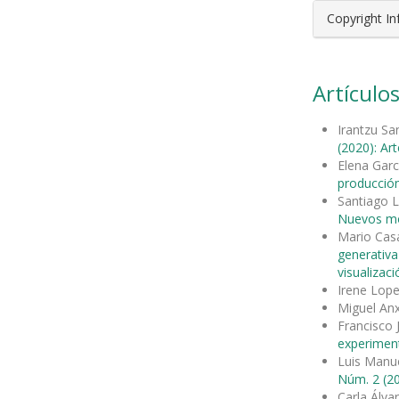
Copyright I
Artículos
Irantzu Sa
(2020): Ar
Elena Garc
producción
Santiago L
Nuevos mod
Mario Casa
generativa
visualizac
Irene Lope
Miguel An
Francisco
experimen
Luis Manu
Núm. 2 (20
Carla Álva