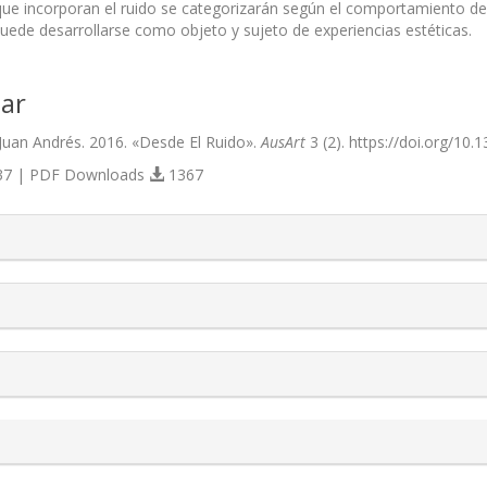
que incorporan el ruido se categorizarán según el comportamiento del 
 puede desarrollarse como objeto y sujeto de experiencias estéticas.
ar
uan Andrés. 2016. «Desde El Ruido».
AusArt
3 (2). https://doi.org/10.
7 | PDF Downloads
1367
s.themes.bootstrap3.article.details##