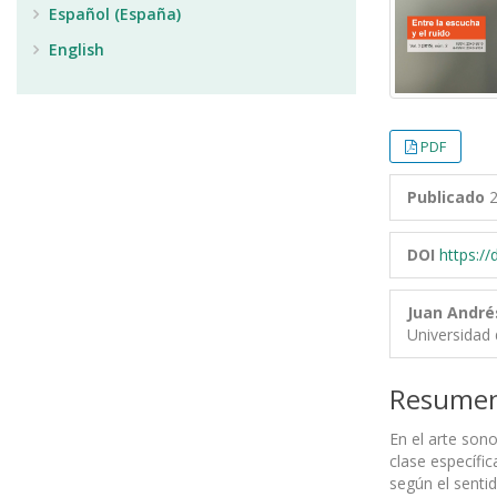
Español (España)
English
PDF
Publicado
2
DOI
https:/
Juan André
Universidad 
Resume
En el arte son
clase específi
según el senti