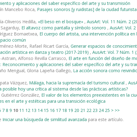
ento y aplicaciones del saber específico del arte y su transmisión
tín Mancebo Roca,
Pasajes sonoros [y ruidistas] de la ciudad futurist
ía-Oliveros Hedilla,
«El beso en el bosque»
,
AusArt: Vol. 11 Núm. 2 (2
e Sagarduy,
El altavoz como pantalla y símbolo sonoro
,
AusArt: Vol. 
dríguez Bornaetxea,
El cuerpo del artista, una intervención política en
espacio común
ménez-Morte, Rafael Ricart García,
Generar espacios de conocimiento
gación artística en danza y teatro (2017-2019)
,
AusArt: Vol. 7 Núm. 1 (
-Astrain, Alfonso Revilla Carrasco,
El arte en función del diseño de 
: Reconocimiento y aplicaciones del saber específico del arte y su tr
uño Mengual, Gloria Lapeña Gallego,
La acción sonora como reivindi
pata Vázquez,
Málaga, hacia la supremacía del turismo cultural
,
AusA
 posible hoy una crítica al sistema desde las prácticas artísticas?
 Gutiérrez González,
El valor de los elementos preexistentes en la ci
es en el arte y estéticas para una transición ecológica
6
7
8
9
10
11
12
13
14
15
16
17
18
19
20
21
22
23
24
25
>
>>
e
Iniciar una búsqueda de similitud avanzada
para este artículo.