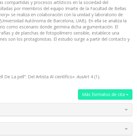
 compartidas y procesos artísticos en la sociedad del
olladas por miembros del equipo Imarte de la Facultad de Bellas
mory»
se realiza en colaboración con la unidad y laboratorio de
(Universidad Autónoma de Barcelona, UAB). En ella se analiza la
atorio como escenario donde germina dicha argumentación. El
afías y de planchas de fotopolímero sensible, establece una
nes son los protagonistas. El estudio surge a partir del contacto y
De La pell”: Del Artista Al científico».
AusArt
4 (1).
Más formatos de cita