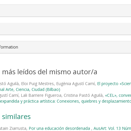
nformation
s más leídos del mismo autor/a
astó Aguilà, Eloi Puig Mestres, Eugènia Agustí Camí,
El proyecto «Scie
al Arte, Ciencia, Ciudad (Bilbao)
ustí Camí, Lali Barriere Figueroa, Cristina Pastó Aguilà,
«CEL», conve
a expandida y práctica artística: Conexiones, quiebres y desplazamient
 similares
tain Ziarrusta,
Por una educación desordenada
,
AusArt: Vol. 13 Núm