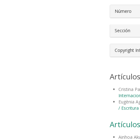
Número
Sección
Copyright I
Artículo
Cristina P
Internacion
Eugènia Ag
/ Escritur
Artículos
Ainhoa Aku