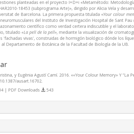
estiones planteadas en el proyecto I+D+i «Metamétodo: Metodologías
AR2010-18453 (subprograma Arte)», dirigido por Alicia Vela y desarr
versitat de Barcelona. La primera propuesta titulada «
Your colour me
euromusculares del Instituto de Investigación Hospital de Sant Pau 
razonamiento científico como verdad certera indiscutible y el labor
o, titulado
«La pell de la pell»,
mediante la visualización de cromatogr
s 'fachadas vivas', construidas de hormigón biológico dónde los líque
as al Departamento de Botánica de la Facultad de Biología de la UB.
ar
ristina, y Eugènia Agustí Camí. 2016. ««Your Colour Memory» Y “La Pell 
/10.1387/ausart.16702.
4 | PDF Downloads
543
s.themes.bootstrap3.article.details##