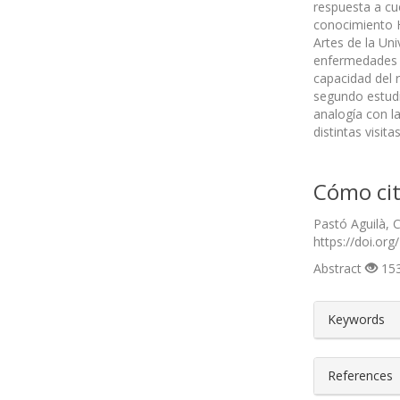
respuesta a cu
conocimiento H
Artes de la Uni
enfermedades n
capacidad del 
segundo estudi
analogía con la
distintas visit
Cómo cit
Pastó Aguilà, C
https://doi.org
Abstract
153
##plugin
Keywords
References