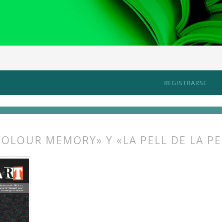
, energía, conectividad
Artículos
REGISTRARSE
OLOUR MEMORY» Y «LA PELL DE LA P
s.themes.bootstrap3.article.main##
s.themes.bootstrap3.article.sidebar##