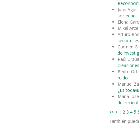
Reconocimi
Juan Agus
sociedad
Elena Garc
Mikel Arc
Arturo Ro
sentir el 
Carmen Gi
de investi
Raúl Ursúa
creaciones
Pedro Ort
ruido
Manuel Za
¿Es todavía
María José
decrecient
<<
<
1
2
3
4
5
También pued