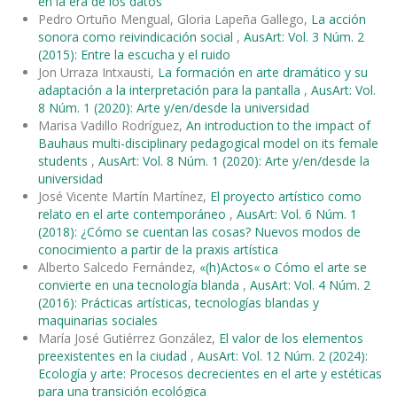
en la era de los datos
Pedro Ortuño Mengual, Gloria Lapeña Gallego,
La acción
sonora como reivindicación social
,
AusArt: Vol. 3 Núm. 2
(2015): Entre la escucha y el ruido
Jon Urraza Intxausti,
La formación en arte dramático y su
adaptación a la interpretación para la pantalla
,
AusArt: Vol.
8 Núm. 1 (2020): Arte y/en/desde la universidad
Marisa Vadillo Rodríguez,
An introduction to the impact of
Bauhaus multi-disciplinary pedagogical model on its female
students
,
AusArt: Vol. 8 Núm. 1 (2020): Arte y/en/desde la
universidad
José Vicente Martín Martínez,
El proyecto artístico como
relato en el arte contemporáneo
,
AusArt: Vol. 6 Núm. 1
(2018): ¿Cómo se cuentan las cosas? Nuevos modos de
conocimiento a partir de la praxis artística
Alberto Salcedo Fernández,
«(h)Actos« o Cómo el arte se
convierte en una tecnología blanda
,
AusArt: Vol. 4 Núm. 2
(2016): Prácticas artísticas, tecnologías blandas y
maquinarias sociales
María José Gutiérrez González,
El valor de los elementos
preexistentes en la ciudad
,
AusArt: Vol. 12 Núm. 2 (2024):
Ecología y arte: Procesos decrecientes en el arte y estéticas
para una transición ecológica