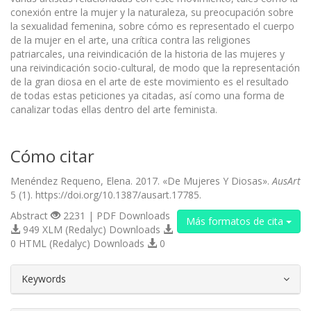
conexión entre la mujer y la naturaleza, su preocupación sobre
la sexualidad femenina, sobre cómo es representado el cuerpo
de la mujer en el arte, una crítica contra las religiones
patriarcales, una reivindicación de la historia de las mujeres y
una reivindicación socio-cultural, de modo que la representación
de la gran diosa en el arte de este movimiento es el resultado
de todas estas peticiones ya citadas, así como una forma de
canalizar todas ellas dentro del arte feminista.
Cómo citar
Menéndez Requeno, Elena. 2017. «De Mujeres Y Diosas».
AusArt
5 (1). https://doi.org/10.1387/ausart.17785.
Abstract
2231 | PDF Downloads
Más formatos de cita
949 XLM (Redalyc) Downloads
0 HTML (Redalyc) Downloads
0
##plugins.themes.bootstrap3.article.d
Keywords