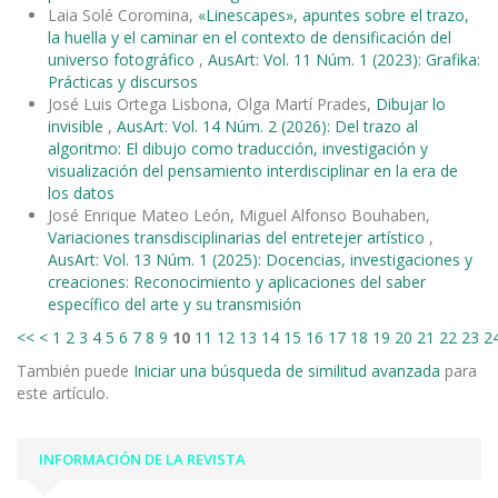
Laia Solé Coromina,
«Linescapes», apuntes sobre el trazo,
la huella y el caminar en el contexto de densificación del
universo fotográfico
,
AusArt: Vol. 11 Núm. 1 (2023): Grafika:
Prácticas y discursos
José Luis Ortega Lisbona, Olga Martí Prades,
Dibujar lo
invisible
,
AusArt: Vol. 14 Núm. 2 (2026): Del trazo al
algoritmo: El dibujo como traducción, investigación y
visualización del pensamiento interdisciplinar en la era de
los datos
José Enrique Mateo León, Miguel Alfonso Bouhaben,
Variaciones transdisciplinarias del entretejer artístico
,
AusArt: Vol. 13 Núm. 1 (2025): Docencias, investigaciones y
creaciones: Reconocimiento y aplicaciones del saber
específico del arte y su transmisión
<<
<
1
2
3
4
5
6
7
8
9
10
11
12
13
14
15
16
17
18
19
20
21
22
23
2
También puede
Iniciar una búsqueda de similitud avanzada
para
este artículo.
INFORMACIÓN DE LA REVISTA