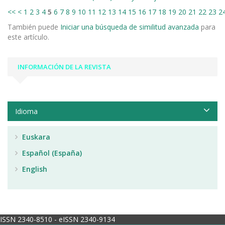
<<
<
1
2
3
4
5
6
7
8
9
10
11
12
13
14
15
16
17
18
19
20
21
22
23
2
También puede
Iniciar una búsqueda de similitud avanzada
para
este artículo.
INFORMACIÓN DE LA REVISTA
Idioma
Euskara
Español (España)
English
ISSN 2340-8510 - eISSN 2340-9134