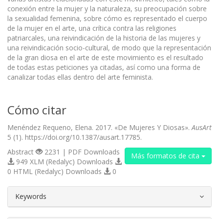
conexión entre la mujer y la naturaleza, su preocupación sobre
la sexualidad femenina, sobre cómo es representado el cuerpo
de la mujer en el arte, una crítica contra las religiones
patriarcales, una reivindicación de la historia de las mujeres y
una reivindicación socio-cultural, de modo que la representación
de la gran diosa en el arte de este movimiento es el resultado
de todas estas peticiones ya citadas, así como una forma de
canalizar todas ellas dentro del arte feminista.
Cómo citar
Menéndez Requeno, Elena. 2017. «De Mujeres Y Diosas».
AusArt
5 (1). https://doi.org/10.1387/ausart.17785.
Abstract
2231 | PDF Downloads
Más formatos de cita
949 XLM (Redalyc) Downloads
0 HTML (Redalyc) Downloads
0
##plugins.themes.bootstrap3.article.d
Keywords