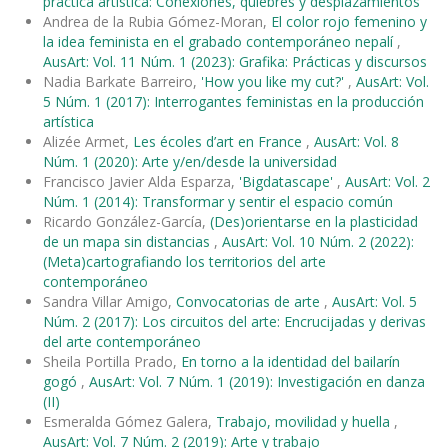
práctica artística: Conexiones, quiebres y desplazamientos
Andrea de la Rubia Gómez-Moran,
El color rojo femenino y
la idea feminista en el grabado contemporáneo nepalí
,
AusArt: Vol. 11 Núm. 1 (2023): Grafika: Prácticas y discursos
Nadia Barkate Barreiro,
'How you like my cut?'
,
AusArt: Vol.
5 Núm. 1 (2017): Interrogantes feministas en la producción
artística
Alizée Armet,
Les écoles d’art en France
,
AusArt: Vol. 8
Núm. 1 (2020): Arte y/en/desde la universidad
Francisco Javier Alda Esparza,
'Bigdatascape'
,
AusArt: Vol. 2
Núm. 1 (2014): Transformar y sentir el espacio común
Ricardo González-García,
(Des)orientarse en la plasticidad
de un mapa sin distancias
,
AusArt: Vol. 10 Núm. 2 (2022):
(Meta)cartografiando los territorios del arte
contemporáneo
Sandra Villar Amigo,
Convocatorias de arte
,
AusArt: Vol. 5
Núm. 2 (2017): Los circuitos del arte: Encrucijadas y derivas
del arte contemporáneo
Sheila Portilla Prado,
En torno a la identidad del bailarín
gogó
,
AusArt: Vol. 7 Núm. 1 (2019): Investigación en danza
(II)
Esmeralda Gómez Galera,
Trabajo, movilidad y huella
,
AusArt: Vol. 7 Núm. 2 (2019): Arte y trabajo