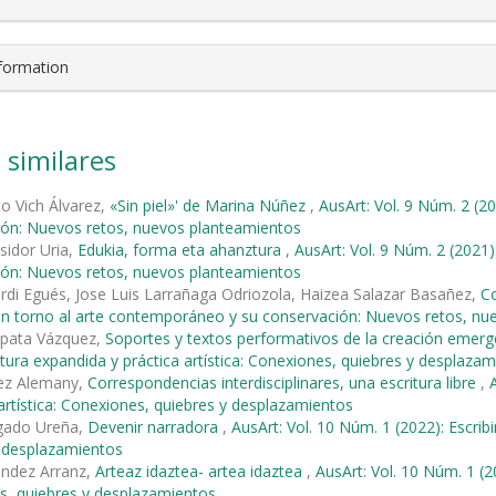
nformation
 similares
to Vich Álvarez,
«Sin piel»' de Marina Núñez
,
AusArt: Vol. 9 Núm. 2 (2
ión: Nuevos retos, nuevos planteamientos
sidor Uria,
Edukia, forma eta ahanztura
,
AusArt: Vol. 9 Núm. 2 (2021
ión: Nuevos retos, nuevos planteamientos
erdi Egués, Jose Luis Larrañaga Odriozola, Haizea Salazar Basañez,
Co
en torno al arte contemporáneo y su conservación: Nuevos retos, n
pata Vázquez,
Soportes y textos performativos de la creación eme
ritura expandida y práctica artística: Conexiones, quiebres y desplaza
ez Alemany,
Correspondencias interdisciplinares, una escritura libre
,
 artística: Conexiones, quiebres y desplazamientos
gado Ureña,
Devenir narradora
,
AusArt: Vol. 10 Núm. 1 (2022): Escribi
y desplazamientos
éndez Arranz,
Arteaz idaztea- artea idaztea
,
AusArt: Vol. 10 Núm. 1 (20
s, quiebres y desplazamientos