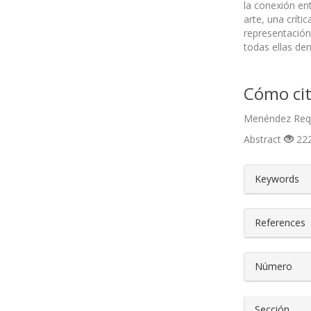
la conexión en
arte, una críti
representación
todas ellas den
Cómo cit
Menéndez Requ
Abstract
222
##plugin
Keywords
References
Número
Sección