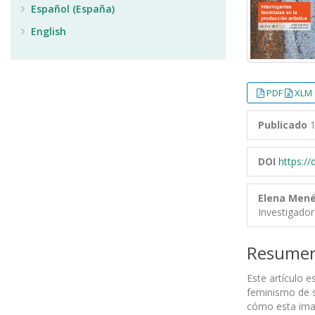
Español (España)
English
PDF
XLM 
Publicado
1
DOI
https:/
Elena Men
Investigado
Resume
Este artículo e
feminismo de s
cómo esta imag