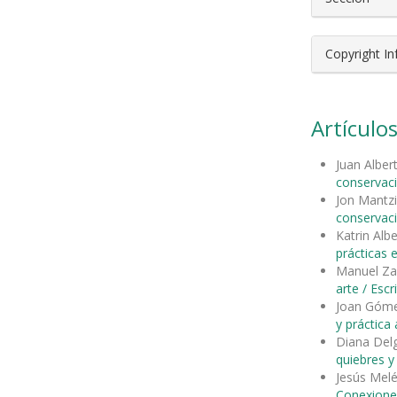
Copyright I
Artículos
Juan Alber
conservac
Jon Mantzi
conservac
Katrin Alb
prácticas 
Manuel Za
arte / Esc
Joan Góm
y práctica
Diana Del
quiebres 
Jesús Mel
Conexione