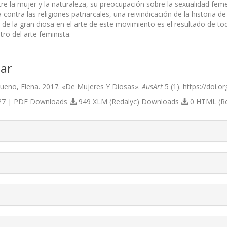
tre la mujer y la naturaleza, su preocupación sobre la sexualidad fe
ca contra las religiones patriarcales, una reivindicación de la historia 
 de la gran diosa en el arte de este movimiento es el resultado de to
tro del arte feminista.
ar
eno, Elena. 2017. «De Mujeres Y Diosas».
AusArt
5 (1). https://doi.o
7 | PDF Downloads
949 XLM (Redalyc) Downloads
0 HTML (R
s.themes.bootstrap3.article.details##