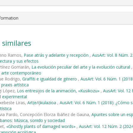
nformation
 similares
reno Ramos,
Pase atrás y adelante y recepción
,
AusArt: Vol. 8 Núm. 2
tectura y sus efectos
tínez Gorriarán,
La evolución peculiar del arte y la evolución cultural
el arte contemporáneo
ue Rodrigo,
Graffiti e igualdad de género
,
AusArt: Vol. 6 Núm. 1 (20
 praxis artística
egi López,
Los entresijos de la animación, «Kusikozu»
,
AusArt: Vol. 12
l experimental
xebeste Liras,
Art(e/i)kulazioa
,
AusArt: Vol. 6 Núm. 1 (2018): ¿Cómo 
tística
via Pardo, Concepción Elorza Ibáñez de Gauna,
Apuntes sobre un esp
banos: Música, sonido y sociedad
met,
«Ghostly plants of damaged words»
,
AusArt: Vol. 12 Núm. 2 (2024
ransición ecológica