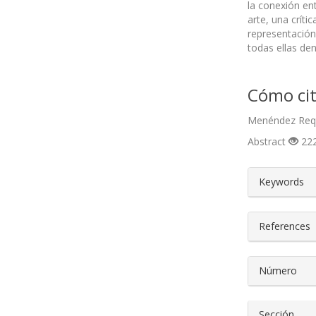
la conexión en
arte, una críti
representación
todas ellas den
Cómo cit
Menéndez Requ
Abstract
222
##plugin
Keywords
References
Número
Sección