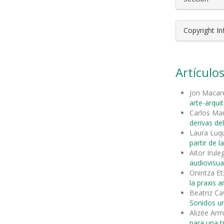
Copyright I
Artículos
Jon Maca
arte-arqui
Carlos Mar
derivas d
Laura Luq
partir de la
Aitor Irul
audiovisua
Onintza Et
la praxis ar
Beatriz Ca
Sonidos ur
Alizée Ar
para una t