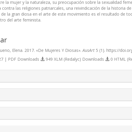
tre la mujer y la naturaleza, su preocupación sobre la sexualidad fe
ca contra las religiones patriarcales, una reivindicación de la historia 
 de la gran diosa en el arte de este movimiento es el resultado de to
tro del arte feminista.
ar
eno, Elena. 2017. «De Mujeres Y Diosas».
AusArt
5 (1). https://doi.o
7 | PDF Downloads
949 XLM (Redalyc) Downloads
0 HTML (R
s.themes.bootstrap3.article.details##