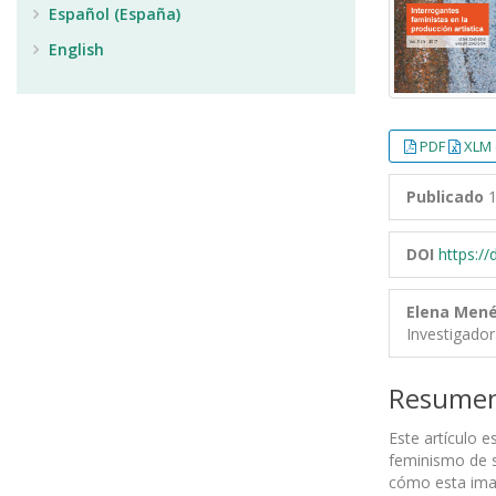
Español (España)
English
PDF
XLM 
Publicado
1
DOI
https:/
Elena Men
Investigado
Resume
Este artículo e
feminismo de s
cómo esta imag