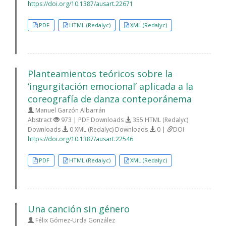
https://doi.org/10.1387/ausart.22671
PDF
HTML (Redalyc)
XML (Redalyc)
Planteamientos teóricos sobre la
‘ingurgitación emocional’ aplicada a la
coreografía de danza conteporánema
Manuel Garzón Albarrán
Abstract
973 | PDF Downloads
355 HTML (Redalyc)
Downloads
0 XML (Redalyc) Downloads
0 |
DOI
https://doi.org/10.1387/ausart.22546
PDF
HTML (Redalyc)
XML (Redalyc)
Una canción sin género
Félix Gómez-Urda González