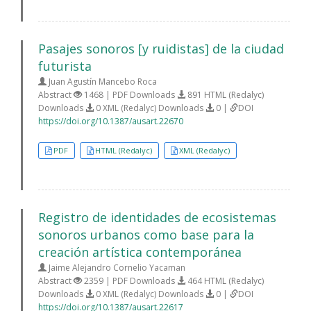
Pasajes sonoros [y ruidistas] de la ciudad
futurista
Juan Agustín Mancebo Roca
Abstract
1468 | PDF Downloads
891 HTML (Redalyc)
Downloads
0 XML (Redalyc) Downloads
0 |
DOI
https://doi.org/10.1387/ausart.22670
PDF
HTML (Redalyc)
XML (Redalyc)
Registro de identidades de ecosistemas
sonoros urbanos como base para la
creación artística contemporánea
Jaime Alejandro Cornelio Yacaman
Abstract
2359 | PDF Downloads
464 HTML (Redalyc)
Downloads
0 XML (Redalyc) Downloads
0 |
DOI
https://doi.org/10.1387/ausart.22617