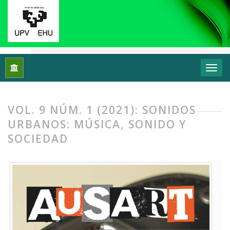
Inicio
Archivos
Vol. 9 Núm. 1 (2021): Sonidos urbanos: Músi
VOL. 9 NÚM. 1 (2021): SONIDOS
URBANOS: MÚSICA, SONIDO Y
SOCIEDAD