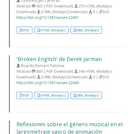
Cintia Borges Carreras
Abstract
903 | PDF Downloads
375 HTML (Redalyc)
Downloads
0 XML (Redalyc) Downloads
0 |
DOI
https://doi.org/10.1387/ausart.22661
PDF
HTML (Redalyc)
XML (Redalyc)
'Broken English' de Derek Jarman
Ricardo Roncero Palomar
Abstract
860 | PDF Downloads
346 HTML (Redalyc)
Downloads
0 XML (Redalyc) Downloads
0 |
DOI
https://doi.org/10.1387/ausart.22666
PDF
HTML (Redalyc)
XML (Redalyc)
Reflexiones sobre el género musical en el
largometraje vasco de animación