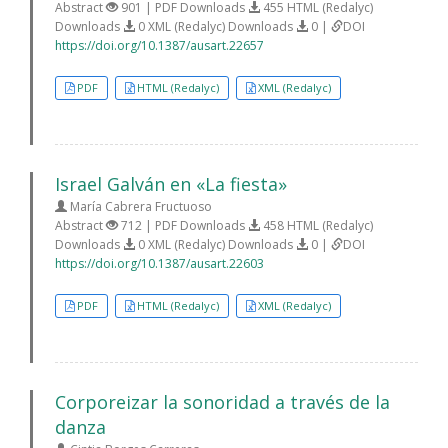
Abstract
901 | PDF Downloads
455 HTML (Redalyc)
Downloads
0 XML (Redalyc) Downloads
0 |
DOI
https://doi.org/10.1387/ausart.22657
PDF
HTML (Redalyc)
XML (Redalyc)
Israel Galván en «La fiesta»
María Cabrera Fructuoso
Abstract
712 | PDF Downloads
458 HTML (Redalyc)
Downloads
0 XML (Redalyc) Downloads
0 |
DOI
https://doi.org/10.1387/ausart.22603
PDF
HTML (Redalyc)
XML (Redalyc)
Corporeizar la sonoridad a través de la
danza