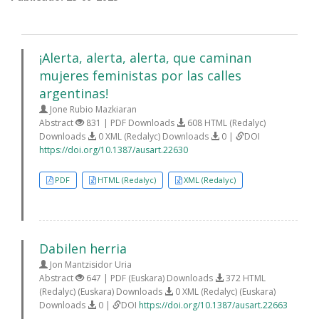
¡Alerta, alerta, alerta, que caminan
mujeres feministas por las calles
argentinas!
Jone Rubio Mazkiaran
Abstract
831 | PDF Downloads
608 HTML (Redalyc)
Downloads
0 XML (Redalyc) Downloads
0 |
DOI
https://doi.org/10.1387/ausart.22630
PDF
HTML (Redalyc)
XML (Redalyc)
Dabilen herria
Jon Mantzisidor Uria
Abstract
647 | PDF (Euskara) Downloads
372 HTML
(Redalyc) (Euskara) Downloads
0 XML (Redalyc) (Euskara)
Downloads
0 |
DOI
https://doi.org/10.1387/ausart.22663