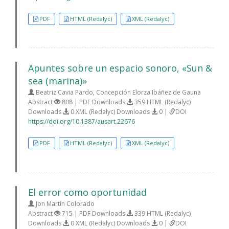
PDF
HTML (Redalyc)
XML (Redalyc)
Apuntes sobre un espacio sonoro, «Sun &
sea (marina)»
Beatriz Cavia Pardo, Concepción Elorza Ibáñez de Gauna
Abstract
808 | PDF Downloads
359 HTML (Redalyc)
Downloads
0 XML (Redalyc) Downloads
0 |
DOI
https://doi.org/10.1387/ausart.22676
PDF
HTML (Redalyc)
XML (Redalyc)
El error como oportunidad
Jon Martín Colorado
Abstract
715 | PDF Downloads
339 HTML (Redalyc)
Downloads
0 XML (Redalyc) Downloads
0 |
DOI