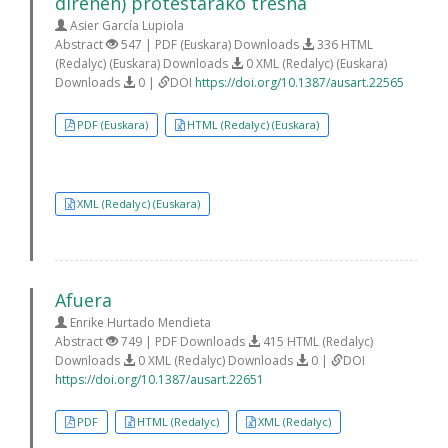
direnen) protestarako tresna
Asier García Lupiola
Abstract
547 | PDF (Euskara) Downloads
336 HTML
(Redalyc) (Euskara) Downloads
0 XML (Redalyc) (Euskara)
Downloads
0 |
DOI
https://doi.org/10.1387/ausart.22565
PDF (Euskara)
HTML (Redalyc) (Euskara)
XML (Redalyc) (Euskara)
Afuera
Enrike Hurtado Mendieta
Abstract
749 | PDF Downloads
415 HTML (Redalyc)
Downloads
0 XML (Redalyc) Downloads
0 |
DOI
https://doi.org/10.1387/ausart.22651
PDF
HTML (Redalyc)
XML (Redalyc)