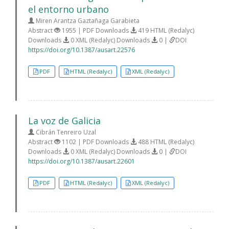
el entorno urbano
Miren Arantza Gaztañaga Garabieta
Abstract
1955 | PDF Downloads
419 HTML (Redalyc)
Downloads
0 XML (Redalyc) Downloads
0 |
DOI
https://doi.org/10.1387/ausart.22576
PDF
HTML (Redalyc)
XML (Redalyc)
La voz de Galicia
Cibrán Tenreiro Uzal
Abstract
1102 | PDF Downloads
488 HTML (Redalyc)
Downloads
0 XML (Redalyc) Downloads
0 |
DOI
https://doi.org/10.1387/ausart.22601
PDF
HTML (Redalyc)
XML (Redalyc)