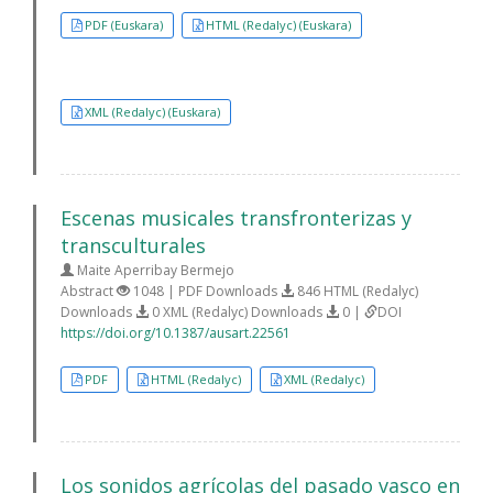
PDF (Euskara)
HTML (Redalyc) (Euskara)
XML (Redalyc) (Euskara)
Escenas musicales transfronterizas y
transculturales
Maite Aperribay Bermejo
Abstract
1048 | PDF Downloads
846 HTML (Redalyc)
Downloads
0 XML (Redalyc) Downloads
0 |
DOI
https://doi.org/10.1387/ausart.22561
PDF
HTML (Redalyc)
XML (Redalyc)
Los sonidos agrícolas del pasado vasco en