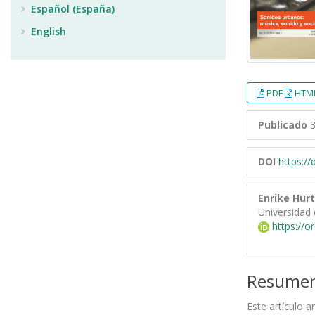
Español (España)
English
PDF
HTML
Publicado
3
DOI
https:/
Enrike Hur
Universidad 
https://o
Resume
Este artículo a