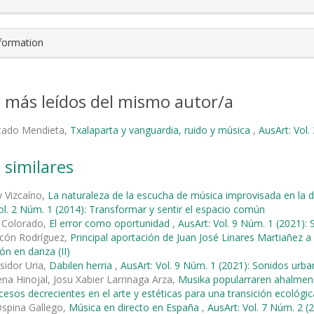
nformation
s más leídos del mismo autor/a
rtado Mendieta,
Txalaparta y vanguardia, ruido y música
,
AusArt: Vol.
 similares
 Vizcaíno,
La naturaleza de la escucha de música improvisada en la 
ol. 2 Núm. 1 (2014): Transformar y sentir el espacio común
n Colorado,
El error como oportunidad
,
AusArt: Vol. 9 Núm. 1 (2021):
rcón Rodríguez,
Principal aportación de Juan José Linares Martiañez a
ón en danza (II)
sidor Uria,
Dabilen herria
,
AusArt: Vol. 9 Núm. 1 (2021): Sonidos urb
ena Hinojal, Josu Xabier Larrinaga Arza,
Musika popularraren ahalmena
ocesos decrecientes en el arte y estéticas para una transición ecológic
Ospina Gallego,
Música en directo en España
,
AusArt: Vol. 7 Núm. 2 (2