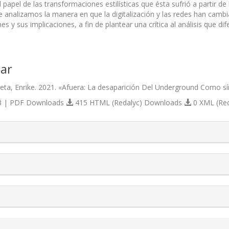
apel de las transformaciones estilísticas que ésta sufrió a partir de 
 analizamos la manera en que la digitalización y las redes han camb
s y sus implicaciones, a fin de plantear una crítica al análisis que dif
ar
ta, Enrike. 2021. «Afuera: La desaparición Del Underground Como s
 | PDF Downloads
415 HTML (Redalyc) Downloads
0 XML (Re
s.themes.bootstrap3.article.details##