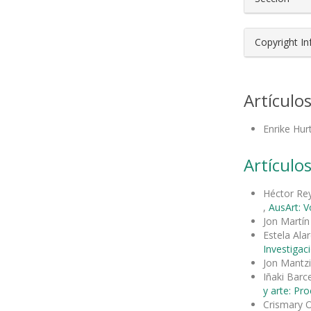
Copyright I
Artículo
Enrike Hu
Artículos
Héctor Rey
,
AusArt: V
Jon Martí
Estela Ala
Investigaci
Jon Mantzi
Iñaki Barc
y arte: Pr
Crismary 