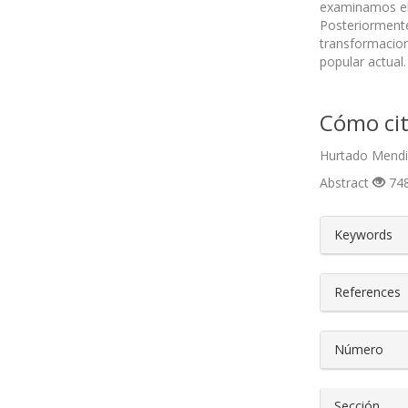
examinamos el p
Posteriormente
transformacione
popular actual.
Cómo cit
Hurtado Mendie
Abstract
748
##plugin
Keywords
References
Número
Sección