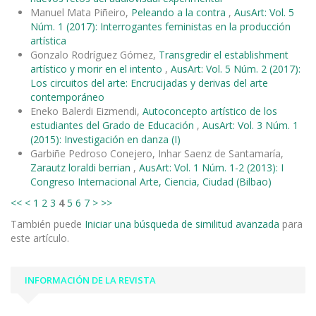
Manuel Mata Piñeiro,
Peleando a la contra
,
AusArt: Vol. 5
Núm. 1 (2017): Interrogantes feministas en la producción
artística
Gonzalo Rodríguez Gómez,
Transgredir el establishment
artístico y morir en el intento
,
AusArt: Vol. 5 Núm. 2 (2017):
Los circuitos del arte: Encrucijadas y derivas del arte
contemporáneo
Eneko Balerdi Eizmendi,
Autoconcepto artístico de los
estudiantes del Grado de Educación
,
AusArt: Vol. 3 Núm. 1
(2015): Investigación en danza (I)
Garbiñe Pedroso Conejero, Inhar Saenz de Santamaría,
Zarautz loraldi berrian
,
AusArt: Vol. 1 Núm. 1-2 (2013): I
Congreso Internacional Arte, Ciencia, Ciudad (Bilbao)
<<
<
1
2
3
4
5
6
7
>
>>
También puede
Iniciar una búsqueda de similitud avanzada
para
este artículo.
INFORMACIÓN DE LA REVISTA