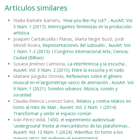
Artículos similares
Nadia Barkate Barreiro,
'How you like my cut?'
,
AusArt: Vol.
5 Núm. 1 (2017): Interrogantes feministas en la producción
artística
Joaquim Cantalozella i Planas, Marta Negre Busó, Jordi
Morell Rovira,
Representaciones del subsuelo
,
AusArt: Vol.
1 Núm. 1-2 (2013): I Congreso Internacional Arte, Ciencia,
Ciudad (Bilbao)
Susana Jiménez Carmona,
La interferencia y la escucha
,
AusArt: Vol. 3 Núm. 2 (2015): Entre la escucha y el ruido
Maitane Junguitu Dronda,
Reflexiones sobre el género
musical en el largometraje vasco de animación
,
AusArt: Vol.
9 Núm. 1 (2021): Sonidos urbanos: Música, sonido y
sociedad
Claudia Rebeca Lorenzo Sainz,
Relatos y contra-relatos en
torno al mito de Mari
,
AusArt: Vol. 2 Núm. 1 (2014):
Transformar y sentir el espacio común
Iván Pérez Vidal,
143D, el experimento audiovisual
'underground' frente al mercantilismo de las plataformas
,
AusArt: Vol. 12 Núm. 1 (2024): Videoflux: En torno a los
nuevos retos del audiovisual experimental