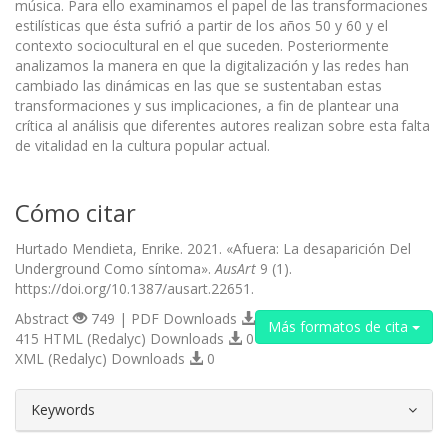
música. Para ello examinamos el papel de las transformaciones
estilísticas que ésta sufrió a partir de los años 50 y 60 y el
contexto sociocultural en el que suceden. Posteriormente
analizamos la manera en que la digitalización y las redes han
cambiado las dinámicas en las que se sustentaban estas
transformaciones y sus implicaciones, a fin de plantear una
crítica al análisis que diferentes autores realizan sobre esta falta
de vitalidad en la cultura popular actual.
Cómo citar
Hurtado Mendieta, Enrike. 2021. «Afuera: La desaparición Del
Underground Como síntoma».
AusArt
9 (1).
https://doi.org/10.1387/ausart.22651.
Abstract
749 | PDF Downloads
Más formatos de cita
415 HTML (Redalyc) Downloads
0
XML (Redalyc) Downloads
0
##plugins.themes.bootstrap3.article.d
Keywords