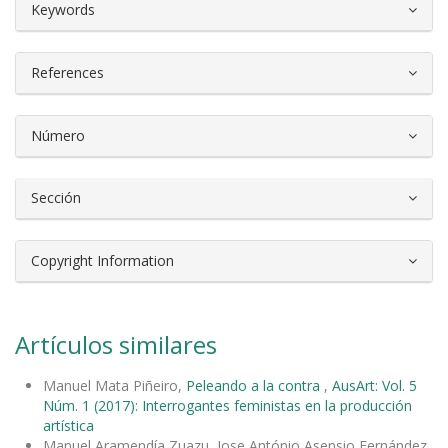
##plugins.themes.bootstrap3.article.d
Keywords
References
Número
Sección
Copyright Information
Artículos similares
Manuel Mata Piñeiro,
Peleando a la contra
,
AusArt: Vol. 5
Núm. 1 (2017): Interrogantes feministas en la producción
artística
Manuel Aramendía Zuazu, Jose António Asensio Fernández,