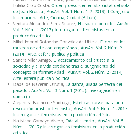
Eulàlia Grau Costa,
Orden y desorden en «La ciutat del sol»
de Joan Brossa
,
AusArt: Vol. 1 Núm. 1-2 (2013): I Congreso
Internacional Arte, Ciencia, Ciudad (Bilbao)
Ventura Alejandro Pérez Suárez,
El espacio perdido
,
AusArt:
Vol. 5 Núm. 1 (2017): Interrogantes feministas en la
producción artística
Mikel Imanol Rotaeche González de Ubieta,
El cine en los
museos de arte contemporáneo
,
AusArt: Vol. 2 Núm. 2
(2014): Arte, esfera pública y política
Sandra Villar Amigo,
El acercamiento del artista a la
sociedad y a la vida cotidiana tras el surgimiento del
concepto performatividad
,
AusArt: Vol. 2 Núm. 2 (2014):
Arte, esfera pública y política
Isabel de Naverán Urrutia,
La danza, aliada perfecta del
pasado
,
AusArt: Vol. 3 Núm. 1 (2015): Investigación en
danza (I)
Alejandra Bueno de Santiago,
Estéticas curvas para una
revolución artístico-feminista
,
AusArt: Vol. 5 Núm. 1 (2017):
Interrogantes feministas en la producción artística
Natividad Garbayo Alvero,
Oda al silencio
,
AusArt: Vol. 5
Núm. 1 (2017): Interrogantes feministas en la producción
artística