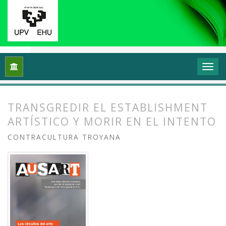
Inicio
Archivos
Vol. 5 Núm. 2 (2017): Los circuitos del arte:
TRANSGREDIR EL ESTABLISHMENT
ARTÍSTICO Y MORIR EN EL INTENTO
CONTRACULTURA TROYANA
##plugins.themes.bootstrap3.article.
##plugins.themes.bootstrap3.article.