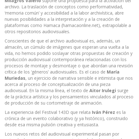
Milagros Valerio
supone una propuesta para la activación del
archivo. La traslación de conceptos como performatividad,
‘memoria común’ y accesibilidad a la labor archivística, abre
nuevas posibilidades a la interpretación y a la creación de
plataformas como Hamaca (hamacaonline.net), extrapolable a
otros repositorios audiovisuales.
Conscientes de que el archivo audiovisual es, además, un
almacén, un cúmulo de imágenes que esperan una vuelta a la
vida, no hemos podido soslayar otras propuestas de creación y
producción audiovisual contemporánea relacionadas con los
procesos de montaje y desmontaje o que abordan una revisión
crítica de los ‘géneros’ audiovisuales. Es el caso de
María
Muriedas
, un ejercicio de narrativa sensible e intimista que nos
acerca al proceso de conceptualización de una pieza
audiovisual. En la misma línea, el texto de
Aitor Irulegi
surge
de la práctica artística y los pensamientos vinculados al proceso
de producción de su cortometraje de animación.
La experiencia del Festival 143D que relata
Iván Pérez
es la
crónica de un evento colaborativo (y ya histórico), construido
desde esa misma pulsión creativa y entusiasta.
Los nuevos retos del audiovisual experimental pasan por