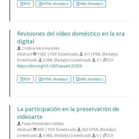
PDF
HTML (Redalyc)
XML (Redalyc)
Revisiones del vídeo doméstico en la era
digital
Cristina Vera Aurioles
Abstract
1085 | PDF Downloads
411 HTML (Redalyc)
Downloads
0 XML (Redalyc) Downloads
0 |
DOI
https://doi.org/10.1387/ausart.25256
PDF
HTML (Redalyc)
XML (Redalyc)
La participación en la preservación de
videoarte
Paula Fernández Valdés
Abstract
890 | PDF Downloads
432 HTML (Redalyc)
Downloads
0 XML (Redalyc) Downloads
0 |
DOI