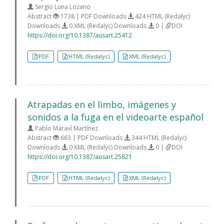
Sergio Luna Lozano
Abstract
1738 | PDF Downloads
424 HTML (Redalyc)
Downloads
0 XML (Redalyc) Downloads
0 |
DOI
https://doi.org/10.1387/ausart.25412
PDF
HTML (Redalyc)
XML (Redalyc)
Atrapadas en el limbo, imágenes y
sonidos a la fuga en el videoarte español
Pablo Maraví Martínez
Abstract
663 | PDF Downloads
344 HTML (Redalyc)
Downloads
0 XML (Redalyc) Downloads
0 |
DOI
https://doi.org/10.1387/ausart.25821
PDF
HTML (Redalyc)
XML (Redalyc)