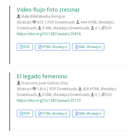
Video-flujo-foto (resina)
Iñaki Billelabeitia Bengoa
Abstract
672 | PDF Downloads
444 HTML (Redalyc)
Downloads
0 XML (Redalyc) Downloads
0 |
DOI
https://doi.org/10.1387/ausart.25818
PDF
HTML (Redalyc)
XML (Redalyc)
El legado femenino
Francisco José Gómez Díaz
Abstract
1414 | PDF Downloads
428 HTML (Redalyc)
Downloads
0 XML (Redalyc) Downloads
0 |
DOI
https://doi.org/10.1387/ausart.25173
PDF
HTML (Redalyc)
XML (Redalyc)