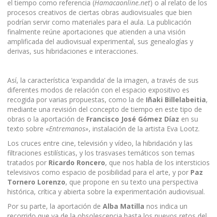
el tiempo como referencia (
Hamacaonline.net
) o al relato de los
procesos creativos de ciertas obras audiovisuales que bien
podrían servir como materiales para el aula. La publicación
finalmente reúne aportaciones que atienden a una visión
amplificada del audiovisual experimental, sus genealogías y
derivas, sus hibridaciones e interacciones.
Así, la característica ‘expandida’ de la imagen, a través de sus
diferentes modos de relación con el espacio expositivo es
recogida por varias propuestas, como la de
Iñaki Billelabeitia
,
mediante una revisión del concepto de tiempo en este tipo de
obras o la aportación de
Francisco José Gómez Díaz
en su
texto sobre «
Entremanos»
, instalación de la artista Eva Lootz.
Los cruces entre cine, televisión y vídeo, la hibridación y las
filtraciones estilísticas, y los trasvases temáticos son temas
tratados por
Ricardo Roncero
, que nos habla de los intersticios
televisivos como espacio de posibilidad para el arte, y por
Paz
Tornero Lorenzo
, que propone en su texto una perspectiva
histórica, crítica y abierta sobre la experimentación audiovisual.
Por su parte, la aportación de
Alba Matilla
nos indica un
recorrido que va de la obsolescencia hasta los nuevos retos del