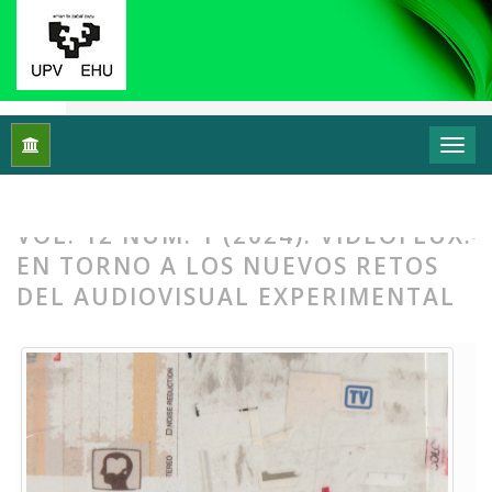
Inicio
Archivos
Vol. 12 Núm. 1 (2024): Videoflux: En torno a 
VOL. 12 NÚM. 1 (2024): VIDEOFLUX:
EN TORNO A LOS NUEVOS RETOS
DEL AUDIOVISUAL EXPERIMENTAL