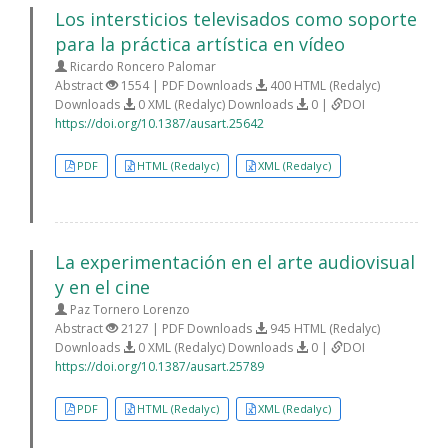
Los intersticios televisados como soporte
para la práctica artística en vídeo
Ricardo Roncero Palomar
Abstract
1554 | PDF Downloads
400 HTML (Redalyc)
Downloads
0 XML (Redalyc) Downloads
0 |
DOI
https://doi.org/10.1387/ausart.25642
PDF
HTML (Redalyc)
XML (Redalyc)
La experimentación en el arte audiovisual
y en el cine
Paz Tornero Lorenzo
Abstract
2127 | PDF Downloads
945 HTML (Redalyc)
Downloads
0 XML (Redalyc) Downloads
0 |
DOI
https://doi.org/10.1387/ausart.25789
PDF
HTML (Redalyc)
XML (Redalyc)