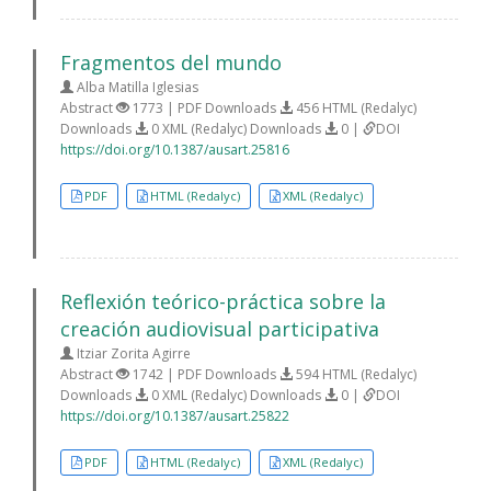
Fragmentos del mundo
Alba Matilla Iglesias
Abstract
1773 | PDF Downloads
456 HTML (Redalyc)
Downloads
0 XML (Redalyc) Downloads
0 |
DOI
https://doi.org/10.1387/ausart.25816
PDF
HTML (Redalyc)
XML (Redalyc)
Reflexión teórico-práctica sobre la
creación audiovisual participativa
Itziar Zorita Agirre
Abstract
1742 | PDF Downloads
594 HTML (Redalyc)
Downloads
0 XML (Redalyc) Downloads
0 |
DOI
https://doi.org/10.1387/ausart.25822
PDF
HTML (Redalyc)
XML (Redalyc)