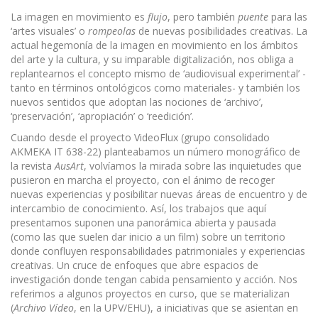
La imagen en movimiento es
flujo
, pero también
puente
para las
‘artes visuales’ o
rompeolas
de nuevas posibilidades creativas. La
actual hegemonía de la imagen en movimiento en los ámbitos
del arte y la cultura, y su imparable digitalización, nos obliga a
replantearnos el concepto mismo de ‘audiovisual experimental’ -
tanto en términos ontológicos como materiales- y también los
nuevos sentidos que adoptan las nociones de ‘archivo’,
‘preservación’, ‘apropiación’ o ‘reedición’.
Cuando desde el proyecto VideoFlux (grupo consolidado
AKMEKA IT 638-22) planteabamos un número monográfico de
la revista
AusArt
, volvíamos la mirada sobre las inquietudes que
pusieron en marcha el proyecto, con el ánimo de recoger
nuevas experiencias y posibilitar nuevas áreas de encuentro y de
intercambio de conocimiento. Así, los trabajos que aquí
presentamos suponen una panorámica abierta y pausada
(como las que suelen dar inicio a un film) sobre un territorio
donde confluyen responsabilidades patrimoniales y experiencias
creativas. Un cruce de enfoques que abre espacios de
investigación donde tengan cabida pensamiento y acción. Nos
referimos a algunos proyectos en curso, que se materializan
(
Archivo Vídeo
, en la UPV/EHU), a iniciativas que se asientan en