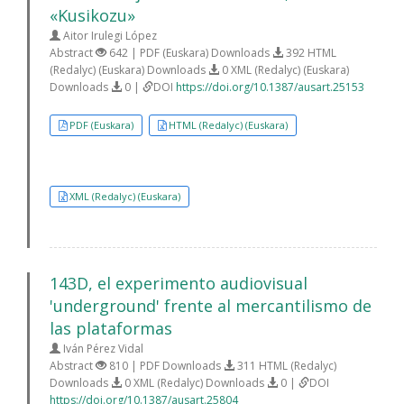
«Kusikozu»
Aitor Irulegi López
Abstract
642 | PDF (Euskara) Downloads
392 HTML
(Redalyc) (Euskara) Downloads
0 XML (Redalyc) (Euskara)
Downloads
0 |
DOI
https://doi.org/10.1387/ausart.25153
PDF (Euskara)
HTML (Redalyc) (Euskara)
XML (Redalyc) (Euskara)
143D, el experimento audiovisual
'underground' frente al mercantilismo de
las plataformas
Iván Pérez Vidal
Abstract
810 | PDF Downloads
311 HTML (Redalyc)
Downloads
0 XML (Redalyc) Downloads
0 |
DOI
https://doi.org/10.1387/ausart.25804