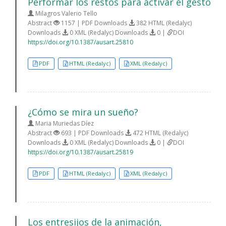
Performar los restos para activar el gesto
Milagros Valerio Tello
Abstract
1157 | PDF Downloads
382 HTML (Redalyc)
Downloads
0 XML (Redalyc) Downloads
0 |
DOI
https://doi.org/10.1387/ausart.25810
PDF
HTML (Redalyc)
XML (Redalyc)
¿Cómo se mira un sueño?
Maria Muriedas Díez
Abstract
693 | PDF Downloads
472 HTML (Redalyc)
Downloads
0 XML (Redalyc) Downloads
0 |
DOI
https://doi.org/10.1387/ausart.25819
PDF
HTML (Redalyc)
XML (Redalyc)
Los entresijos de la animación,