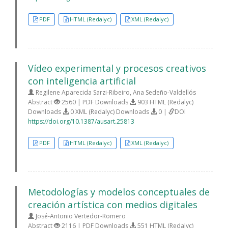
PDF
HTML (Redalyc)
XML (Redalyc)
Vídeo experimental y procesos creativos
con inteligencia artificial
Regilene Aparecida Sarzi-Ribeiro, Ana Sedeño-Valdellós
Abstract
2560 | PDF Downloads
903 HTML (Redalyc)
Downloads
0 XML (Redalyc) Downloads
0 |
DOI
https://doi.org/10.1387/ausart.25813
PDF
HTML (Redalyc)
XML (Redalyc)
Metodologías y modelos conceptuales de
creación artística con medios digitales
José-Antonio Vertedor-Romero
Abstract
2116 | PDF Downloads
551 HTML (Redalyc)