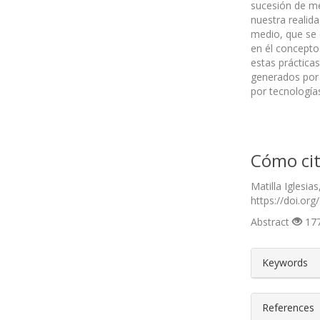
sucesión de me
nuestra realida
medio, que se 
en él concepto
estas práctica
generados por 
por tecnología
Cómo cit
Matilla Iglesi
https://doi.org
Abstract
177
##plugin
Keywords
References