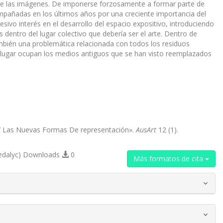
de las imágenes. De imponerse forzosamente a formar parte de
acompañadas en los últimos años por una creciente importancia del
ivo interés en el desarrollo del espacio expositivo, introduciendo
 dentro del lugar colectivo que debería ser el arte. Dentro de
ambién una problemática relacionada con todos los residuos
é lugar ocupan los medios antiguos que se han visto reemplazados
l Y Las Nuevas Formas De representación».
AusArt
12 (1).
edalyc) Downloads
0
Más formatos de cita