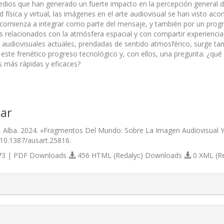
dios que han generado un fuerte impacto en la percepción general 
d física y virtual, las imágenes en el arte audiovisual se han visto 
comienza a integrar como parte del mensaje, y también por un progres
s relacionados con la atmósfera espacial y con compartir experiencias
s audiovisuales actuales, prendadas de sentido atmosférico, surge t
este frenético progreso tecnológico y, con ellos, una pregunta: ¿qu
s más rápidas y eficaces?
ar
as, Alba. 2024. «Fragmentos Del Mundo: Sobre La Imagen Audiovisua
/10.1387/ausart.25816.
3 | PDF Downloads
456 HTML (Redalyc) Downloads
0 XML (R
s.themes.bootstrap3.article.details##