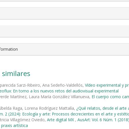
nformation
 similares
parecida Sarzi-Ribeiro, Ana Sedeño-Valdellós,
Vídeo experimental y pro
deoflux: En torno a los nuevos retos del audiovisual experimental
verde Martínez, Laura María González Villanueva,
El cuerpo como cam
Albelda Raga, Lorena Rodríguez Mattalía,
¿Qué relatos, desde el arte 
m. 2 (2024): Ecología y arte: Procesos decrecientes en el arte y estét
tricia Villagómez Oviedo,
Arte digital MX
,
AusArt: Vol. 6 Núm. 1 (20
 praxis artística