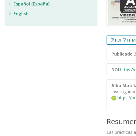
Español (España)
English
PDF
HTML
Publicado
3
DOI
https:/
Alba Matill
Investigado
https://o
Resume
Las prácticas 