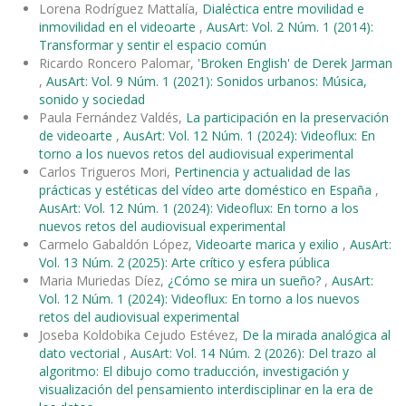
Lorena Rodríguez Mattalía,
Dialéctica entre movilidad e
inmovilidad en el videoarte
,
AusArt: Vol. 2 Núm. 1 (2014):
Transformar y sentir el espacio común
Ricardo Roncero Palomar,
'Broken English' de Derek Jarman
,
AusArt: Vol. 9 Núm. 1 (2021): Sonidos urbanos: Música,
sonido y sociedad
Paula Fernández Valdés,
La participación en la preservación
de videoarte
,
AusArt: Vol. 12 Núm. 1 (2024): Videoflux: En
torno a los nuevos retos del audiovisual experimental
Carlos Trigueros Mori,
Pertinencia y actualidad de las
prácticas y estéticas del vídeo arte doméstico en España
,
AusArt: Vol. 12 Núm. 1 (2024): Videoflux: En torno a los
nuevos retos del audiovisual experimental
Carmelo Gabaldón López,
Videoarte marica y exilio
,
AusArt:
Vol. 13 Núm. 2 (2025): Arte crítico y esfera pública
Maria Muriedas Díez,
¿Cómo se mira un sueño?
,
AusArt:
Vol. 12 Núm. 1 (2024): Videoflux: En torno a los nuevos
retos del audiovisual experimental
Joseba Koldobika Cejudo Estévez,
De la mirada analógica al
dato vectorial
,
AusArt: Vol. 14 Núm. 2 (2026): Del trazo al
algoritmo: El dibujo como traducción, investigación y
visualización del pensamiento interdisciplinar en la era de