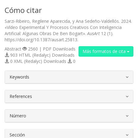
Cómo citar
Sarzi-Ribeiro, Regilene Aparecida, y Ana Sedeño-Valdellós. 2024.
«Vídeo Experimental Y Procesos Creativos Con Inteligencia
Artificial: Algunas Obras De Ben Bogart».
AusArt
12 (1).
https://doi.org/10.1387/ausart.25813.
Abstract
2560 | PDF Downloads
Más formatos de cita
903 HTML (Redalyc) Downloads
0 XML (Redalyc) Downloads
0
##plugins.themes.bootstrap3.article.d
Keywords
References
Número
Sección