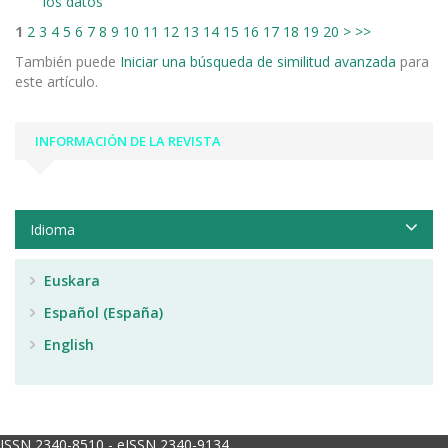
los datos
1
2
3
4
5
6
7
8
9
10
11
12
13
14
15
16
17
18
19
20
>
>>
También puede
Iniciar una búsqueda de similitud avanzada
para
este artículo.
INFORMACIÓN DE LA REVISTA
Idioma
Euskara
Español (España)
English
ISSN 2340-8510 - eISSN 2340-9134