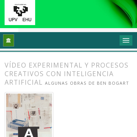
Inicio
Archivos
Vol. 12 Núm. 1 (2024): Videoflux: En torno a 
VÍDEO EXPERIMENTAL Y PROCESOS
CREATIVOS CON INTELIGENCIA
ARTIFICIAL
ALGUNAS OBRAS DE BEN BOGART
##plugins.themes.bootstrap3.article.
##plugins.themes.bootstrap3.article.