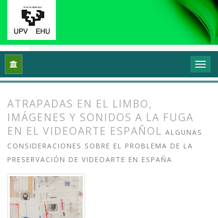
Inicio
Archivos
Vol. 12 Núm. 1 (2024): Videoflux: En torno a 
ATRAPADAS EN EL LIMBO,
IMÁGENES Y SONIDOS A LA FUGA
EN EL VIDEOARTE ESPAÑOL
ALGUNAS
CONSIDERACIONES SOBRE EL PROBLEMA DE LA
PRESERVACIÓN DE VIDEOARTE EN ESPAÑA
##plugins.themes.bootstrap3.article.
##plugins.themes.bootstrap3.article.