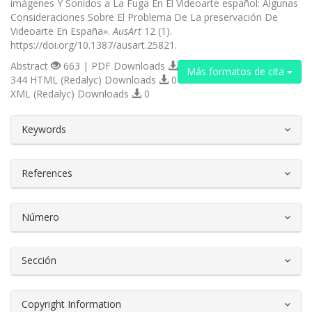
imágenes Y Sonidos a La Fuga En El Videoarte español: Algunas
Consideraciones Sobre El Problema De La preservación De
Videoarte En España».
AusArt
12 (1).
https://doi.org/10.1387/ausart.25821.
Abstract
663 | PDF Downloads
Más formatos de cita
344 HTML (Redalyc) Downloads
0
XML (Redalyc) Downloads
0
##plugins.themes.bootstrap3.article.d
Keywords
References
Número
Sección
Copyright Information