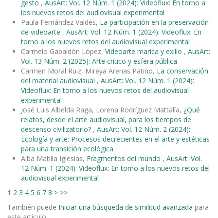
gesto
,
AusArt: Vol. 12 Núm. 1 (2024): Videoflux: En torno a
los nuevos retos del audiovisual experimental
Paula Fernández Valdés,
La participación en la preservación
de videoarte
,
AusArt: Vol. 12 Núm. 1 (2024): Videoflux: En
torno a los nuevos retos del audiovisual experimental
Carmelo Gabaldón López,
Videoarte marica y exilio
,
AusArt:
Vol. 13 Núm. 2 (2025): Arte crítico y esfera pública
Carmen Moral Ruiz, Mireya Arenas Patiño,
La conservación
del material audiovisual
,
AusArt: Vol. 12 Núm. 1 (2024):
Videoflux: En torno a los nuevos retos del audiovisual
experimental
José Luis Albelda Raga, Lorena Rodríguez Mattalía,
¿Qué
relatos, desde el arte audiovisual, para los tiempos de
descenso civilizatorio?
,
AusArt: Vol. 12 Núm. 2 (2024):
Ecología y arte: Procesos decrecientes en el arte y estéticas
para una transición ecológica
Alba Matilla Iglesias,
Fragmentos del mundo
,
AusArt: Vol.
12 Núm. 1 (2024): Videoflux: En torno a los nuevos retos del
audiovisual experimental
1
2
3
4
5
6
7
8
>
>>
También puede
Iniciar una búsqueda de similitud avanzada
para
este artículo.