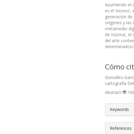
Asumiendo el c
es el ‘exceso’
generación de 
orígenes y las 
metamedio dig
de ‘rizoma’, el
del arte conte
determinados/a
Cómo cit
González-Garcí
cartografía D
Abstract
166
##plugin
Keywords
References