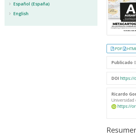
Español (España)
English
PDF
HTML
Publicado
0
DOI
https:/
Ricardo Go
Universidad 
https://o
Resume