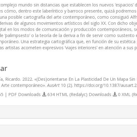
omplejo mundo sin distancias que establecen los nuevos ‘espacios’ 
, es cómo, dentro este laberíntico y barroco presente, quizá podremos
una posible cartografía del arte contemporáneo, como consiguió Alfre
derivas de algunos movimientos artísticos del siglo XX. Con dicho obj
ital en los modos de comunicación y producción contemporáneos, se
 de ‘palimpsesto’ o la teoría de la deriva a fin de servir como susten
mporáneo. Una estrategia cartográfica que, en función de su estética
s artistas acometen expresivos ‘viajes interiores’ en atención a sus 
ar
a, Ricardo. 2022. «(Des)orientarse En La Plasticidad De Un Mapa Sin 
el Arte contemporáneo».
AusArt
10 (2). https://doi.org/10.1387/ausart.
5 | PDF Downloads
634 HTML (Redalyc) Downloads
0 XML (R
s.themes.bootstrap3.article.details##