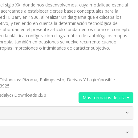
del siglo XXI donde nos desenvolvemos, cuya modalidad esencial
 acercarnos a establecer ciertas bases conceptuales para la
d H. Barr, en 1936, al realizar un diagrama que explicaba los
etivo, y teniendo en cuenta la determinación tecnológica del
 abordan en el presente artículo fundamentos como el concepto
to en la plástica configuración diagramática de tautológicos mapas
 propia, también en ocasiones se vuelve recurrente cuando
propias impresiones o intimidades de carácter subjetivo.
Distancias: Rizoma, Palimpsesto, Derivas Y La (im)posible
23925.
edalyc) Downloads
0
Más formatos de cita