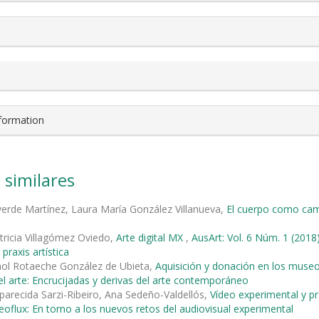
nformation
 similares
verde Martínez, Laura María González Villanueva,
El cuerpo como cam
tricia Villagómez Oviedo,
Arte digital MX
,
AusArt: Vol. 6 Núm. 1 (20
 praxis artística
nol Rotaeche González de Ubieta,
Aquisición y donación en los mus
del arte: Encrucijadas y derivas del arte contemporáneo
parecida Sarzi-Ribeiro, Ana Sedeño-Valdellós,
Vídeo experimental y pro
deoflux: En torno a los nuevos retos del audiovisual experimental