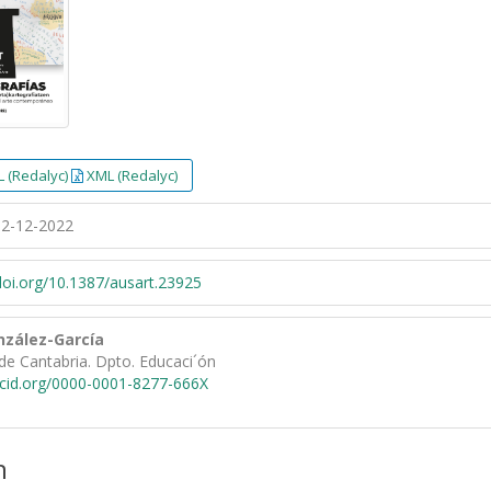
 (Redalyc)
XML (Redalyc)
2-12-2022
/doi.org/10.1387/ausart.23925
nzález-García
de Cantabria. Dpto. Educaci´ón
rcid.org/0000-0001-8277-666X
n