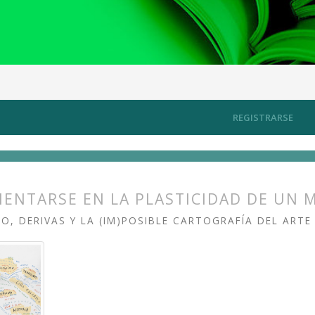
rtografiando los territorios del arte contemporáneo
Artículos
REGISTRARSE
IENTARSE EN LA PLASTICIDAD DE UN 
O, DERIVAS Y LA (IM)POSIBLE CARTOGRAFÍA DEL AR
s.themes.bootstrap3.article.main##
s.themes.bootstrap3.article.sidebar##