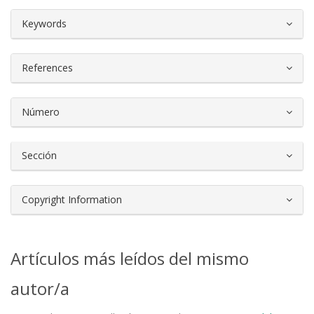
##plugins.themes.bootstrap3.article.d
Keywords
References
Número
Sección
Copyright Information
Artículos más leídos del mismo
autor/a