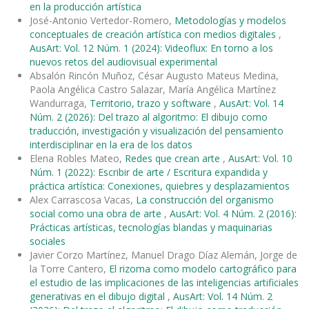
en la producción artística
José-Antonio Vertedor-Romero,
Metodologías y modelos
conceptuales de creación artística con medios digitales
,
AusArt: Vol. 12 Núm. 1 (2024): Videoflux: En torno a los
nuevos retos del audiovisual experimental
Absalón Rincón Muñoz, César Augusto Mateus Medina,
Paola Angélica Castro Salazar, María Angélica Martínez
Wandurraga,
Territorio, trazo y software
,
AusArt: Vol. 14
Núm. 2 (2026): Del trazo al algoritmo: El dibujo como
traducción, investigación y visualización del pensamiento
interdisciplinar en la era de los datos
Elena Robles Mateo,
Redes que crean arte
,
AusArt: Vol. 10
Núm. 1 (2022): Escribir de arte / Escritura expandida y
práctica artística: Conexiones, quiebres y desplazamientos
Alex Carrascosa Vacas,
La construcción del organismo
social como una obra de arte
,
AusArt: Vol. 4 Núm. 2 (2016):
Prácticas artísticas, tecnologías blandas y maquinarias
sociales
Javier Corzo Martínez, Manuel Drago Díaz Alemán, Jorge de
la Torre Cantero,
El rizoma como modelo cartográfico para
el estudio de las implicaciones de las inteligencias artificiales
generativas en el dibujo digital
,
AusArt: Vol. 14 Núm. 2