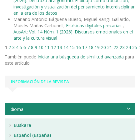
(2026): Del trazo al algoritmo: El dibujo como traducción,
investigación y visualización del pensamiento interdisciplinar
en la era de los datos
Mariano Antonio Báguena Bueso, Miguel Rangil Gallardo,
Moisés Mañas Carbonell,
Estéticas digitales precarias
,
AusArt: Vol. 14 Núm. 1 (2026): Discursos emocionales en el
arte y la cultura visual
1
2
3
4
5
6
7
8
9
10
11
12
13
14
15
16
17
18
19
20
21
22
23
24
25
También puede
Iniciar una búsqueda de similitud avanzada
para
este artículo.
INFORMACIÓN DE LA REVISTA
Idioma
Euskara
Español (España)