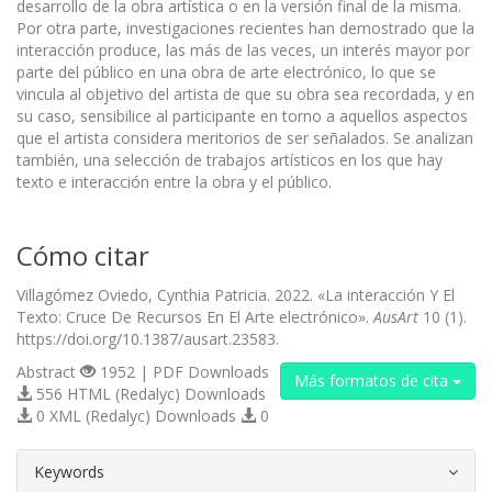
desarrollo de la obra artística o en la versión final de la misma.
Por otra parte, investigaciones recientes han demostrado que la
interacción produce, las más de las veces, un interés mayor por
parte del público en una obra de arte electrónico, lo que se
vincula al objetivo del artista de que su obra sea recordada, y en
su caso, sensibilice al participante en torno a aquellos aspectos
que el artista considera meritorios de ser señalados. Se analizan
también, una selección de trabajos artísticos en los que hay
texto e interacción entre la obra y el público.
Cómo citar
Villagómez Oviedo, Cynthia Patricia. 2022. «La interacción Y El
Texto: Cruce De Recursos En El Arte electrónico».
AusArt
10 (1).
https://doi.org/10.1387/ausart.23583.
Abstract
1952 | PDF Downloads
Más formatos de cita
556 HTML (Redalyc) Downloads
0 XML (Redalyc) Downloads
0
##plugins.themes.bootstrap3.article.d
Keywords