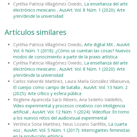
Cynthia Patricia Villagómez Oviedo,
La enseñanza del arte
electrónico mexicano
,
AusArt: Vol. 8 Núm. 1 (2020): Arte
y/en/desde la universidad
Artículos similares
Cynthia Patricia Villagómez Oviedo,
Arte digital MX
,
AusArt:
Vol. 6 Núm. 1 (2018): ¿Cómo se cuentan las cosas? Nuevos
modos de conocimiento a partir de la praxis artística
Cynthia Patricia Villagómez Oviedo,
La enseñanza del arte
electrónico mexicano
,
AusArt: Vol. 8 Núm. 1 (2020): Arte
y/en/desde la universidad
Carlos Valverde Martínez, Laura María González Villanueva,
El cuerpo como campo de batalla
,
AusArt: Vol. 13 Núm. 2
(2025): Arte crítico y esfera pública
Regilene Aparecida Sarzi-Ribeiro, Ana Sedeño-Valdellós,
Vídeo experimental y procesos creativos con inteligencia
artificial
,
AusArt: Vol. 12 Núm. 1 (2024): Videoflux: En torno
a los nuevos retos del audiovisual experimental
Verónica Soria Martínez, Neus Lozano Sanfèlix,
La cuarta
voz
,
AusArt: Vol. 5 Núm. 1 (2017): Interrogantes feministas
en la producción artística