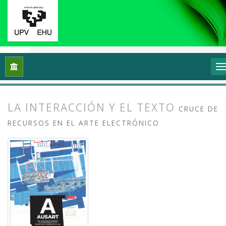
Inicio
Archivos
Vol. 10 Núm. 1 (2022): Escribir de arte / Esc
LA INTERACCIÓN Y EL TEXTO
CRUCE DE
RECURSOS EN EL ARTE ELECTRÓNICO
##plugins.themes.bootstrap3.article.
##plugins.themes.bootstrap3.article.