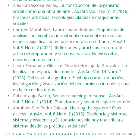
Alex Carrascosa Vacas,
La construcción del organismo
social como una obra de arte
,
AusArt: Vol. 4 Núm. 2 (2016):
Prácticas artísticas, tecnologías blandas y maquinarias
sociales
Carmen Moral Ruiz, Laura Luque Rodrigo,
Propuestas de
análisis conservativo no material o material en casos de
especial significación en arte y muralismo urbano
,
AusArt:
Vol. 9 Núm. 2 (2021): Reflexiones y prácticas en torno al
arte contemporáneo y su conservación: Nuevos retos,
nuevos planteamientos
Laura Fernández Gibellini, Ricardo Horcajada González,
La
localización espacial del mundo
,
AusArt: Vol. 14 Núm. 2
(2026): Del trazo al algoritmo: El dibujo como traducción,
investigación y visualización del pensamiento interdisciplinar
en la era de los datos
Patxi Araujo Barón,
Sensor searching for sense
,
AusArt:
Vol. 2 Núm. 1 (2014): Transformar y sentir el espacio común
Abraham San Pedro Salazar,
Hacking the system / Open
access
,
AusArt: Vol. 6 Núm. 2 (2018): Disidencia y sistema,
sistema y disidencia ¿Es todavía posible hoy una crítica al
sistema desde las prácticas artísticas?
1
2
3
4
5
6
7
8
9
10
11
12
13
14
15
16
17
18
19
20
21
22
23
24
25