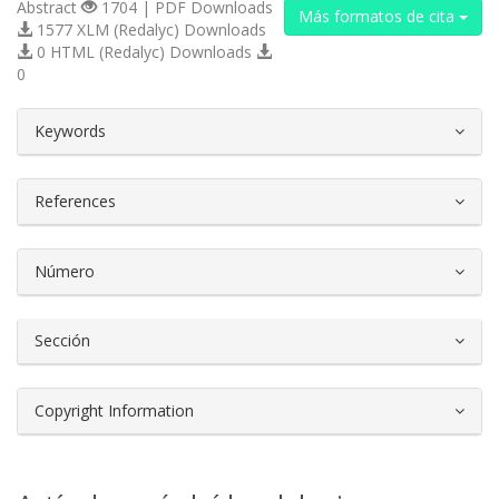
Abstract
1704 | PDF Downloads
Más formatos de cita
1577 XLM (Redalyc) Downloads
0 HTML (Redalyc) Downloads
0
##plugins.themes.bootstrap3.article.d
Keywords
References
Número
Sección
Copyright Information