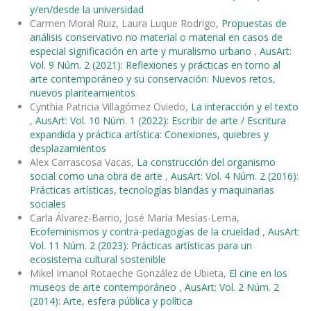
y/en/desde la universidad
Carmen Moral Ruiz, Laura Luque Rodrigo,
Propuestas de
análisis conservativo no material o material en casos de
especial significación en arte y muralismo urbano
,
AusArt:
Vol. 9 Núm. 2 (2021): Reflexiones y prácticas en torno al
arte contemporáneo y su conservación: Nuevos retos,
nuevos planteamientos
Cynthia Patricia Villagómez Oviedo,
La interacción y el texto
,
AusArt: Vol. 10 Núm. 1 (2022): Escribir de arte / Escritura
expandida y práctica artística: Conexiones, quiebres y
desplazamientos
Alex Carrascosa Vacas,
La construcción del organismo
social como una obra de arte
,
AusArt: Vol. 4 Núm. 2 (2016):
Prácticas artísticas, tecnologías blandas y maquinarias
sociales
Carla Álvarez-Barrio, José María Mesías-Lema,
Ecofeminismos y contra-pedagogías de la crueldad
,
AusArt:
Vol. 11 Núm. 2 (2023): Prácticas artísticas para un
ecosistema cultural sostenible
Mikel Imanol Rotaeche González de Ubieta,
El cine en los
museos de arte contemporáneo
,
AusArt: Vol. 2 Núm. 2
(2014): Arte, esfera pública y política