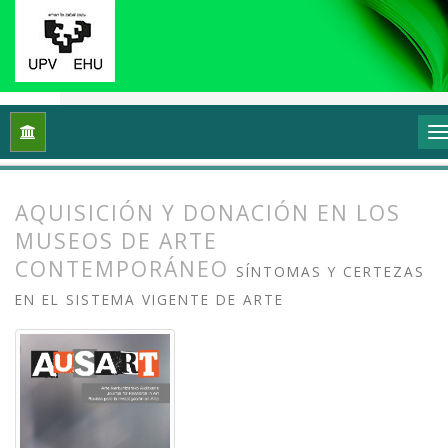
Inicio
Archivos
Vol. 5 Núm. 2 (2017): Los circuitos del arte:
AQUISICIÓN Y DONACIÓN EN LOS
MUSEOS DE ARTE
CONTEMPORÁNEO
SÍNTOMAS Y CERTEZAS
EN EL SISTEMA VIGENTE DE ARTE
##plugins.themes.bootstrap3.article.
##plugins.themes.bootstrap3.article.