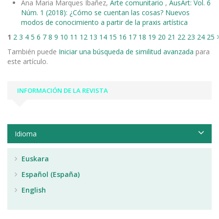
Ana Maria Marques Ibañez,
Arte comunitario
,
AusArt: Vol. 6
Núm. 1 (2018): ¿Cómo se cuentan las cosas? Nuevos
modos de conocimiento a partir de la praxis artística
1
2
3
4
5
6
7
8
9
10
11
12
13
14
15
16
17
18
19
20
21
22
23
24
25
También puede
Iniciar una búsqueda de similitud avanzada
para
este artículo.
INFORMACIÓN DE LA REVISTA
Idioma
Euskara
Español (España)
English