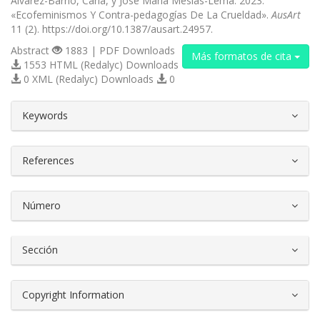
Álvarez-Barrio, Carla, y José María Mesías-Lema. 2023.
«Ecofeminismos Y Contra-pedagogías De La Crueldad».
AusArt
11 (2). https://doi.org/10.1387/ausart.24957.
Abstract
1883 | PDF Downloads
Más formatos de cita
1553 HTML (Redalyc) Downloads
0 XML (Redalyc) Downloads
0
##plugins.themes.bootstrap3.article.d
Keywords
References
Número
Sección
Copyright Information