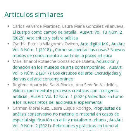
Artículos similares
Carlos Valverde Martínez, Laura María González Villanueva,
El cuerpo como campo de batalla
,
AusArt: Vol. 13 Núm. 2
(2025): Arte crítico y esfera pública
Cynthia Patricia Villagómez Oviedo,
Arte digital MX
,
AusArt:
Vol. 6 Núm. 1 (2018): ¿Cómo se cuentan las cosas? Nuevos
modos de conocimiento a partir de la praxis artística
Mikel Imanol Rotaeche González de Ubieta,
Aquisición y
donación en los museos de arte contemporáneo
,
AusArt:
Vol. 5 Núm. 2 (2017): Los circuitos del arte: Encrucijadas y
derivas del arte contemporáneo
Regilene Aparecida Sarzi-Ribeiro, Ana Sedeño-Valdellós,
Vídeo experimental y procesos creativos con inteligencia
artificial
,
AusArt: Vol. 12 Núm. 1 (2024): Videoflux: En torno
a los nuevos retos del audiovisual experimental
Carmen Moral Ruiz, Laura Luque Rodrigo,
Propuestas de
análisis conservativo no material o material en casos de
especial significación en arte y muralismo urbano
,
AusArt:
Vol. 9 Núm. 2 (2021): Reflexiones y prácticas en torno al