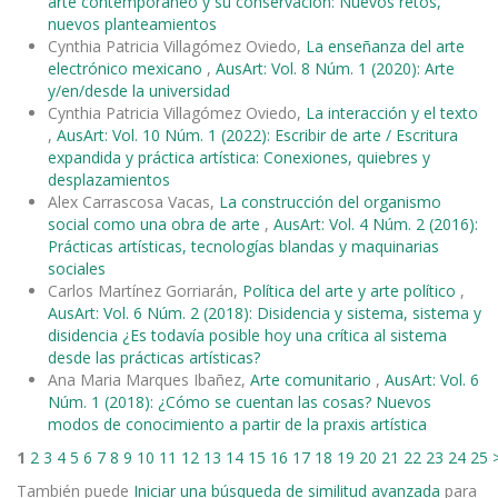
arte contemporáneo y su conservación: Nuevos retos,
nuevos planteamientos
Cynthia Patricia Villagómez Oviedo,
La enseñanza del arte
electrónico mexicano
,
AusArt: Vol. 8 Núm. 1 (2020): Arte
y/en/desde la universidad
Cynthia Patricia Villagómez Oviedo,
La interacción y el texto
,
AusArt: Vol. 10 Núm. 1 (2022): Escribir de arte / Escritura
expandida y práctica artística: Conexiones, quiebres y
desplazamientos
Alex Carrascosa Vacas,
La construcción del organismo
social como una obra de arte
,
AusArt: Vol. 4 Núm. 2 (2016):
Prácticas artísticas, tecnologías blandas y maquinarias
sociales
Carlos Martínez Gorriarán,
Política del arte y arte político
,
AusArt: Vol. 6 Núm. 2 (2018): Disidencia y sistema, sistema y
disidencia ¿Es todavía posible hoy una crítica al sistema
desde las prácticas artísticas?
Ana Maria Marques Ibañez,
Arte comunitario
,
AusArt: Vol. 6
Núm. 1 (2018): ¿Cómo se cuentan las cosas? Nuevos
modos de conocimiento a partir de la praxis artística
1
2
3
4
5
6
7
8
9
10
11
12
13
14
15
16
17
18
19
20
21
22
23
24
25
También puede
Iniciar una búsqueda de similitud avanzada
para