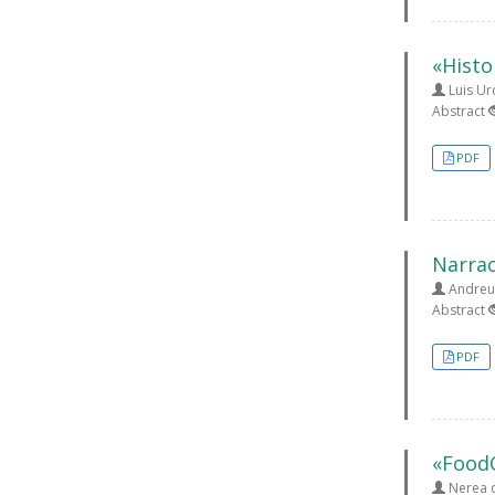
«Histo
Luis Ur
Abstract
PDF
Narrac
Andreu 
Abstract
PDF
«Food
Nerea d