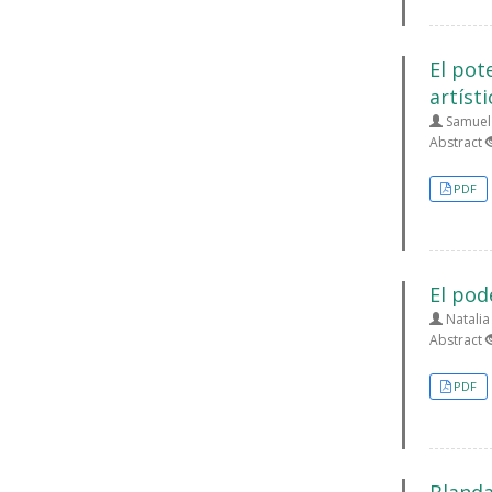
El pot
artísti
Samuel 
Abstract
PDF
El pode
Natalia
Abstract
PDF
Blanda