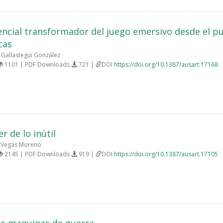
encial transformador del juego emersivo desde el pu
cas
Gallastegui González
1101 | PDF Downloads
721 |
DOI
https://doi.org/10.1387/ausart.17168
r de lo inútil
 Vegas Moreno
2145 | PDF Downloads
919 |
DOI
https://doi.org/10.1387/ausart.17105
s maquinas de guerra