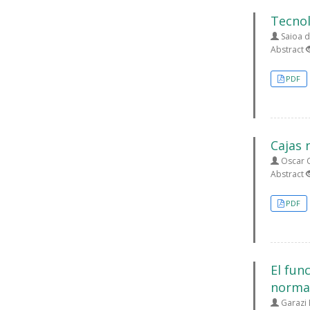
Tecnol
Saioa d
Abstract
PDF
Cajas 
Oscar 
Abstract
PDF
El fun
norma
Garazi 