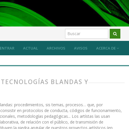
ENTRAR
ACTUAL
ARCHIVOS
AVISOS
ACERCA DE
S, TECNOLOGÍAS BLANDAS Y
landas: procedimientos, sis temas, procesos… que, por
den consistir en protocolos de conducta, códigos de funcionamiento,
ionales, metodologías pedagógicas... Los artístas las usan
borativa, de relación con el público, de transmisión de
ituyen la piedra angular de nuestros proyectos artísticos (en