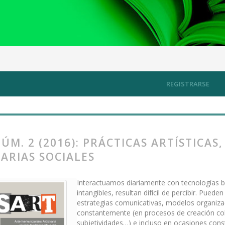
artísticas, tecnologías blandas y maquinarias sociales
REGISTRARSE
NÚM. 2 (2016): PRÁCTICAS ARTÍSTICA
ARIAS SOCIALES
Interactuamos diariamente con tecnologías b
intangibles, resultan difícil de percibir. Pue
estrategias comunicativas, modelos organizac
constantemente (en procesos de creación cola
subjetividades…) e incluso en ocasiones const