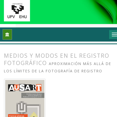
Inicio
Archivos
Vol. 4 Núm. 2 (2016): Prácticas artísticas, t
MEDIOS Y MODOS EN EL REGISTRO
FOTOGRÁFICO
APROXIMACIÓN MÁS ALLÁ DE
LOS LÍMITES DE LA FOTOGRAFÍA DE REGISTRO
##plugins.themes.bootstrap3.article.
##plugins.themes.bootstrap3.article.