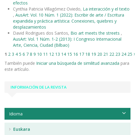
efectos
Cynthia Patricia Villagómez Oviedo,
La interacción y el texto
,
AusArt: Vol. 10 Núm. 1 (2022): Escribir de arte / Escritura
expandida y práctica artística: Conexiones, quiebres y
desplazamientos
David Rodrigues dos Santos,
Bio art meets the streets
,
AusArt: Vol. 1 Núm. 1-2 (2013): I Congreso Internacional
Arte, Ciencia, Ciudad (Bilbao)
1
2
3
4
5
6
7
8
9
10
11
12
13
14
15
16
17
18
19
20
21
22
23
24
25
También puede
Iniciar una búsqueda de similitud avanzada
para
este artículo.
INFORMACIÓN DE LA REVISTA
Idioma
Euskara