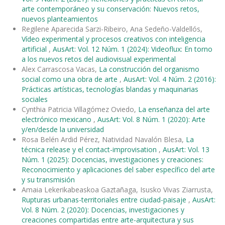
arte contemporáneo y su conservación: Nuevos retos,
nuevos planteamientos
Regilene Aparecida Sarzi-Ribeiro, Ana Sedeño-Valdellós,
Vídeo experimental y procesos creativos con inteligencia
artificial
,
AusArt: Vol. 12 Núm. 1 (2024): Videoflux: En torno
a los nuevos retos del audiovisual experimental
Alex Carrascosa Vacas,
La construcción del organismo
social como una obra de arte
,
AusArt: Vol. 4 Núm. 2 (2016):
Prácticas artísticas, tecnologías blandas y maquinarias
sociales
Cynthia Patricia Villagómez Oviedo,
La enseñanza del arte
electrónico mexicano
,
AusArt: Vol. 8 Núm. 1 (2020): Arte
y/en/desde la universidad
Rosa Belén Ardid Pérez, Natividad Navalón Blesa,
La
técnica release y el contact-improvisation
,
AusArt: Vol. 13
Núm. 1 (2025): Docencias, investigaciones y creaciones:
Reconocimiento y aplicaciones del saber específico del arte
y su transmisión
Amaia Lekerikabeaskoa Gaztañaga, Isusko Vivas Ziarrusta,
Rupturas urbanas-territoriales entre ciudad-paisaje
,
AusArt:
Vol. 8 Núm. 2 (2020): Docencias, investigaciones y
creaciones compartidas entre arte-arquitectura y sus