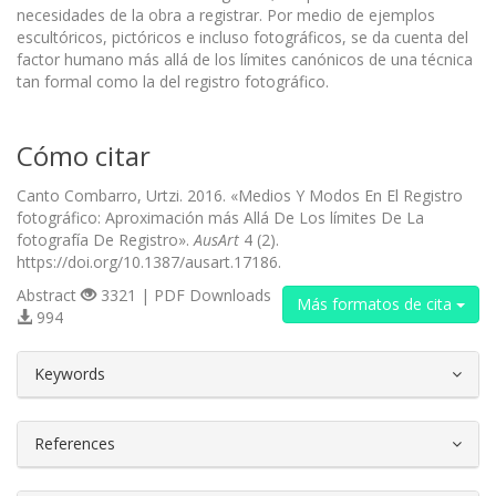
necesidades de la obra a registrar. Por medio de ejemplos
escultóricos, pictóricos e incluso fotográficos, se da cuenta del
factor humano más allá de los límites canónicos de una técnica
tan formal como la del registro fotográfico.
Cómo citar
Canto Combarro, Urtzi. 2016. «Medios Y Modos En El Registro
fotográfico: Aproximación más Allá De Los límites De La
fotografía De Registro».
AusArt
4 (2).
https://doi.org/10.1387/ausart.17186.
Abstract
3321 | PDF Downloads
Más formatos de cita
994
##plugins.themes.bootstrap3.article.d
Keywords
References