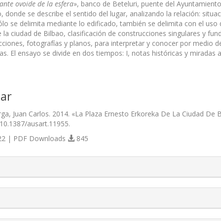
ante ovoide de la esfera
», banco de Bete­luri, puente del Ayuntamiento
 donde se describe el sentido del lugar, analizando la relación: situ
ólo se delimita mediante lo edificado, también se delimita con el uso
e la ciudad de Bilbao, clasificación de construcciones singulares y f
ciones, fotografías y planos, para interpretar y conocer por medio de l
. El ensayo se divide en dos tiempos: I, notas históricas y miradas a 
ar
ga, Juan Carlos. 2014. «La Plaza Ernesto Erkoreka De La Ciudad De 
/10.1387/ausart.11955.
2 | PDF Downloads
845
s.themes.bootstrap3.article.details##