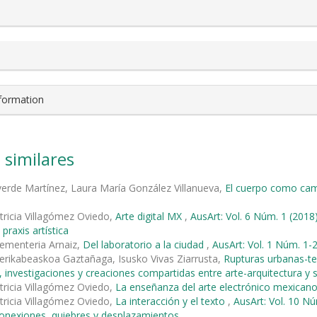
nformation
 similares
verde Martínez, Laura María González Villanueva,
El cuerpo como cam
tricia Villagómez Oviedo,
Arte digital MX
,
AusArt: Vol. 6 Núm. 1 (20
 praxis artística
ementeria Arnaiz,
Del laboratorio a la ciudad
,
AusArt: Vol. 1 Núm. 1-2
rikabeaskoa Gaztañaga, Isusko Vivas Ziarrusta,
Rupturas urbanas-ter
 investigaciones y creaciones compartidas entre arte-arquitectura y 
tricia Villagómez Oviedo,
La enseñanza del arte electrónico mexican
tricia Villagómez Oviedo,
La interacción y el texto
,
AusArt: Vol. 10 Nú
 Conexiones, quiebres y desplazamientos