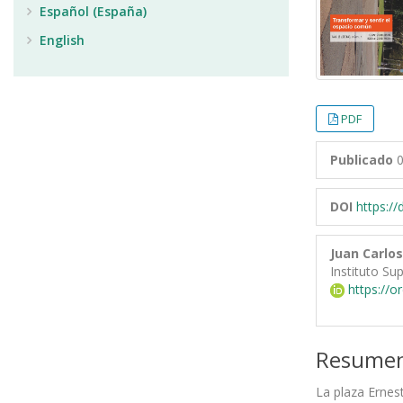
Español (España)
English
PDF
Publicado
0
DOI
https:/
Juan Carlo
Instituto Su
https://o
Resume
La plaza Ernes