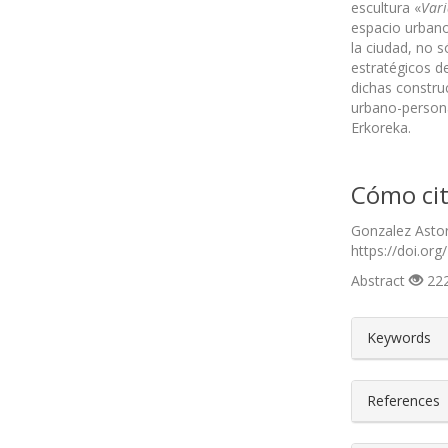
escultura «
Vari
espacio urbano,
la ciudad, no s
estratégicos d
dichas construc
urbano-personas
Erkoreka.
Cómo cit
Gonzalez Astor
https://doi.org
Abstract
222
##plugin
Keywords
References