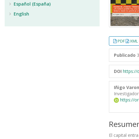
Español (España)
English
PDF
XML 
Publicado
3
DOI
https:/
Iñigo Varo
Investigador
https://o
Resume
El capital entr