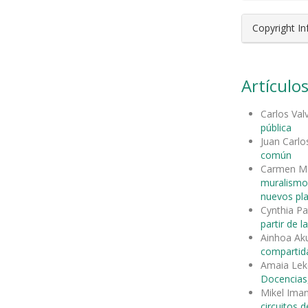
Copyright I
Artículos
Carlos Val
pública
Juan Carlo
común
Carmen Mo
muralism
nuevos pl
Cynthia Pa
partir de la
Ainhoa Aku
compartida
Amaia Leke
Docencias,
Mikel Ima
circuitos 