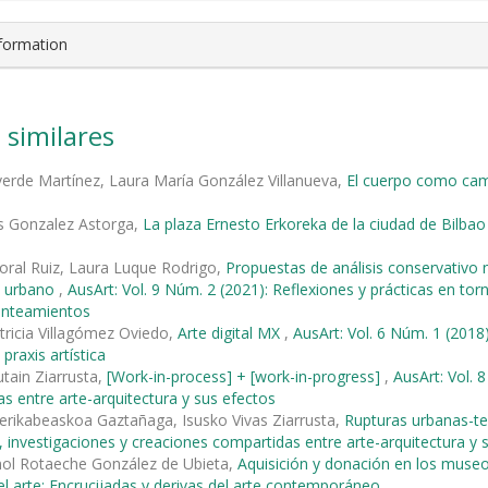
nformation
 similares
verde Martínez, Laura María González Villanueva,
El cuerpo como cam
s Gonzalez Astorga,
La plaza Ernesto Erkoreka de la ciudad de Bilba
ral Ruiz, Laura Luque Rodrigo,
Propuestas de análisis conservativo n
o urbano
,
AusArt: Vol. 9 Núm. 2 (2021): Reflexiones y prácticas en t
anteamientos
tricia Villagómez Oviedo,
Arte digital MX
,
AusArt: Vol. 6 Núm. 1 (20
 praxis artística
tain Ziarrusta,
[Work-in-process] + [work-in-progress]
,
AusArt: Vol. 
s entre arte-arquitectura y sus efectos
rikabeaskoa Gaztañaga, Isusko Vivas Ziarrusta,
Rupturas urbanas-ter
 investigaciones y creaciones compartidas entre arte-arquitectura y 
nol Rotaeche González de Ubieta,
Aquisición y donación en los mus
del arte: Encrucijadas y derivas del arte contemporáneo