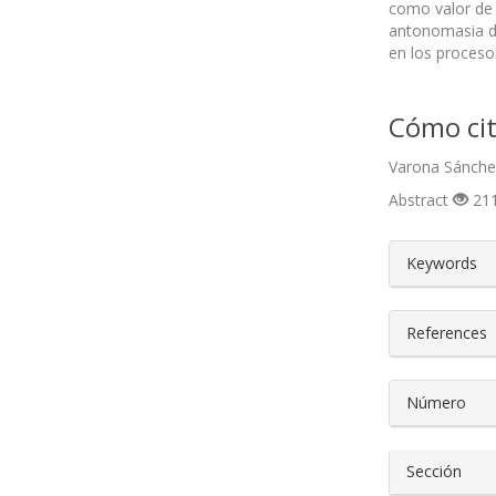
como valor de 
antonomasia de 
en los procesos
Cómo cit
Varona Sánchez
Abstract
211
##plugin
Keywords
References
Número
Sección