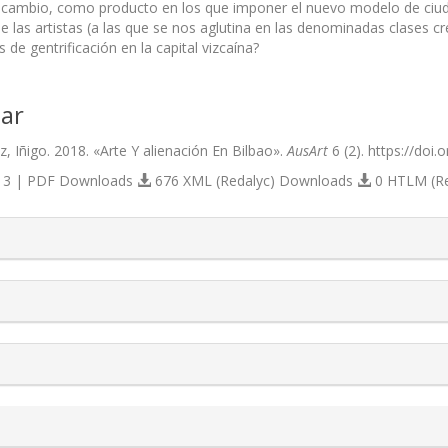
cambio, como producto en los que imponer el nuevo modelo de ciudad 
las artistas (a las que se nos aglutina en las denominadas clases cre
 de gentrificación en la capital vizcaína?
ar
, Iñigo. 2018. «Arte Y alienación En Bilbao».
AusArt
6 (2). https://doi
3 | PDF Downloads
676 XML (Redalyc) Downloads
0 HTLM (R
s.themes.bootstrap3.article.details##