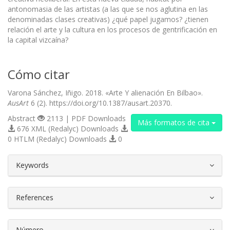
antonomasia de las artistas (a las que se nos aglutina en las
denominadas clases creativas) ¿qué papel jugamos? ¿tienen
relación el arte y la cultura en los procesos de gentrificación en
la capital vizcaína?
Cómo citar
Varona Sánchez, Iñigo. 2018. «Arte Y alienación En Bilbao».
AusArt
6 (2). https://doi.org/10.1387/ausart.20370.
Abstract
2113 | PDF Downloads
Más formatos de cita
676 XML (Redalyc) Downloads
0 HTLM (Redalyc) Downloads
0
##plugins.themes.bootstrap3.article.d
Keywords
References
Número