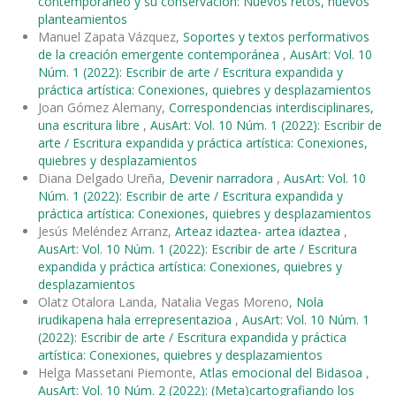
contemporáneo y su conservación: Nuevos retos, nuevos
planteamientos
Manuel Zapata Vázquez,
Soportes y textos performativos
de la creación emergente contemporánea
,
AusArt: Vol. 10
Núm. 1 (2022): Escribir de arte / Escritura expandida y
práctica artística: Conexiones, quiebres y desplazamientos
Joan Gómez Alemany,
Correspondencias interdisciplinares,
una escritura libre
,
AusArt: Vol. 10 Núm. 1 (2022): Escribir de
arte / Escritura expandida y práctica artística: Conexiones,
quiebres y desplazamientos
Diana Delgado Ureña,
Devenir narradora
,
AusArt: Vol. 10
Núm. 1 (2022): Escribir de arte / Escritura expandida y
práctica artística: Conexiones, quiebres y desplazamientos
Jesús Meléndez Arranz,
Arteaz idaztea- artea idaztea
,
AusArt: Vol. 10 Núm. 1 (2022): Escribir de arte / Escritura
expandida y práctica artística: Conexiones, quiebres y
desplazamientos
Olatz Otalora Landa, Natalia Vegas Moreno,
Nola
irudikapena hala errepresentazioa
,
AusArt: Vol. 10 Núm. 1
(2022): Escribir de arte / Escritura expandida y práctica
artística: Conexiones, quiebres y desplazamientos
Helga Massetani Piemonte,
Atlas emocional del Bidasoa
,
AusArt: Vol. 10 Núm. 2 (2022): (Meta)cartografiando los