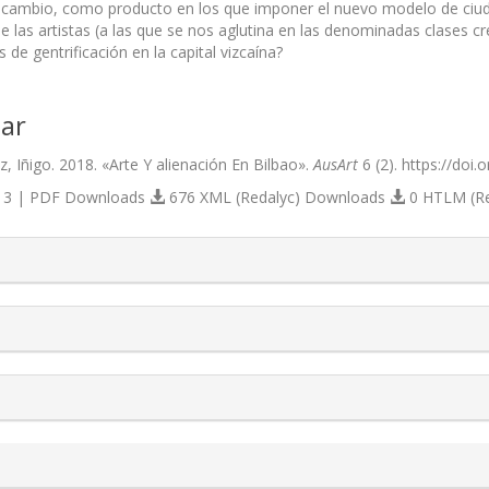
cambio, como producto en los que imponer el nuevo modelo de ciudad 
las artistas (a las que se nos aglutina en las denominadas clases cre
 de gentrificación en la capital vizcaína?
ar
, Iñigo. 2018. «Arte Y alienación En Bilbao».
AusArt
6 (2). https://doi
3 | PDF Downloads
676 XML (Redalyc) Downloads
0 HTLM (R
s.themes.bootstrap3.article.details##