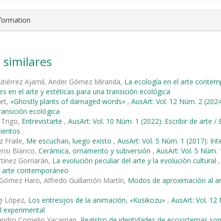
nformation
 similares
Gutiérrez Ajamil, Ander Gómez Miranda,
La ecología en el arte cont
es en el arte y estéticas para una transición ecológica
met,
«Ghostly plants of damaged words»
,
AusArt: Vol. 12 Núm. 2 (2024
ransición ecológica
 Trigo,
Entrevistarte
,
AusArt: Vol. 10 Núm. 1 (2022): Escribir de arte /
ientos
z Fraile,
Me escuchan, luego existo
,
AusArt: Vol. 5 Núm. 1 (2017): Int
ensi Blanco,
Cerámica, ornamento y subversión
,
AusArt: Vol. 5 Núm. 
tínez Gorriarán,
La evolución peculiar del arte y la evolución cultural
el arte contemporáneo
Gómez Haro, Alfredo Guillamón Martín,
Modos de aproximación al a
egi López,
Los entresijos de la animación, «Kusikozu»
,
AusArt: Vol. 12
l experimental
jandro Cornelio Yacaman,
Registro de identidades de ecosistemas son