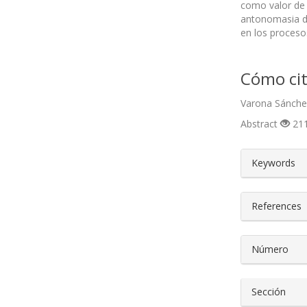
como valor de 
antonomasia de 
en los procesos
Cómo cit
Varona Sánchez
Abstract
211
##plugin
Keywords
References
Número
Sección