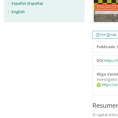
Español (España)
English
PDF
XML 
Publicado
3
DOI
https:/
Iñigo Varo
Investigador
https://o
Resume
El capital entr