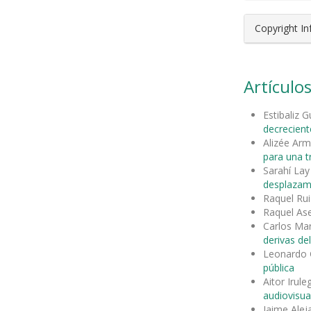
Copyright I
Artículos
Estibaliz 
decrecient
Alizée Ar
para una t
Sarahí Lay
desplazam
Raquel Rui
Raquel As
Carlos Mar
derivas d
Leonardo 
pública
Aitor Irul
audiovisua
Jaime Ale