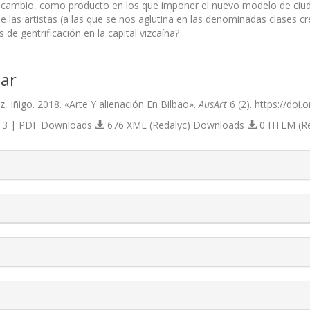
cambio, como producto en los que imponer el nuevo modelo de ciudad 
las artistas (a las que se nos aglutina en las denominadas clases cre
 de gentrificación en la capital vizcaína?
ar
, Iñigo. 2018. «Arte Y alienación En Bilbao».
AusArt
6 (2). https://doi
3 | PDF Downloads
676 XML (Redalyc) Downloads
0 HTLM (R
s.themes.bootstrap3.article.details##