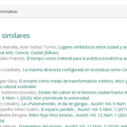
nformation
 similares
z Mansilla, Asier Santas Torres,
Lugares simbióticos entre ciudad y a
al Arte, Ciencia, Ciudad (Bilbao)
zález Francés,
El tiempo como material para la práctica escultórica a
o Cuadrado,
La materia abstracta configurada en la estatua como c
gan Oliva,
El ecoarte como medio de transformación estético, ético 
 cultural sostenible
 Gutiérrez González,
Estado del cultivo en el binomio ciudad-huerta d
l. 8 Núm. 1 (2020): Arte y/en/desde la universidad
les Ceballos,
La «Putxeramobil», el día de gangas
,
AusArt: Vol. 5 Núm. 
ejandro Pérez Suárez,
El espacio perdido
,
AusArt: Vol. 5 Núm. 1 (2017
elabeitia Bengoa,
Video-flujo-foto (resina)
,
AusArt: Vol. 12 Núm. 1 (2024
tal
a Iglesias,
Fragmentos del mundo
,
AusArt: Vol. 12 Núm. 1 (2024): Vi