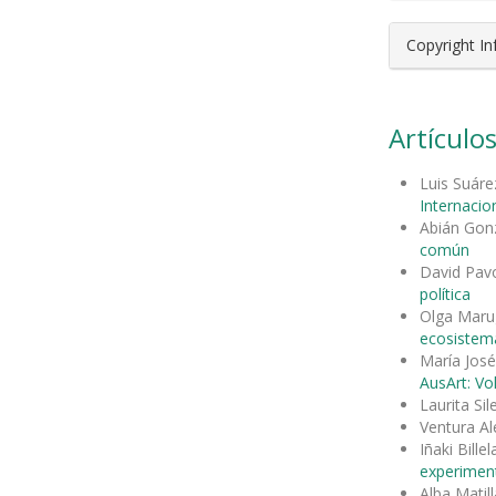
Copyright I
Artículos
Luis Suáre
Internacion
Abián Gon
común
David Pav
política
Olga Maru
ecosistema
María José
AusArt: Vo
Laurita Si
Ventura Al
Iñaki Bill
experimen
Alba Matill