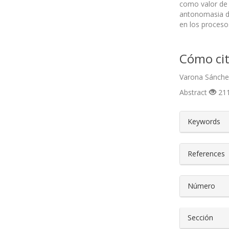
como valor de 
antonomasia de 
en los procesos
Cómo cit
Varona Sánchez
Abstract
211
##plugin
Keywords
References
Número
Sección