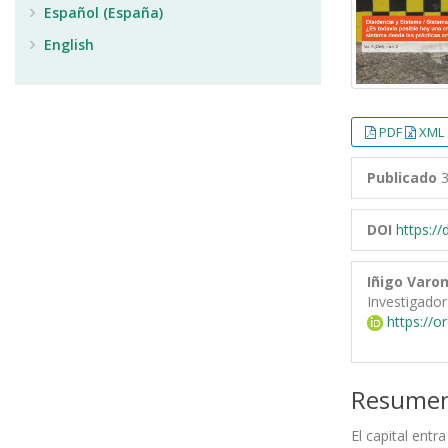
Español (España)
English
PDF
XML 
Publicado
3
DOI
https:/
Iñigo Varo
Investigador
https://o
Resume
El capital entr