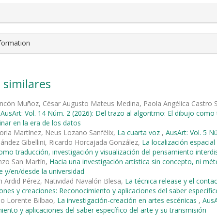
nformation
 similares
incón Muñoz, César Augusto Mateus Medina, Paola Angélica Castro S
,
AusArt: Vol. 14 Núm. 2 (2026): Del trazo al algoritmo: El dibujo como
linar en la era de los datos
oria Martínez, Neus Lozano Sanfèlix,
La cuarta voz
,
AusArt: Vol. 5 N
ández Gibellini, Ricardo Horcajada González,
La localización espacia
como traducción, investigación y visualización del pensamiento interdis
nzo San Martín,
Hacia una investigación artística sin concepto, ni 
te y/en/desde la universidad
 Ardid Pérez, Natividad Navalón Blesa,
La técnica release y el conta
iones y creaciones: Reconocimiento y aplicaciones del saber específic
io Lorente Bilbao,
La investigación-creación en artes escénicas
,
AusA
ento y aplicaciones del saber específico del arte y su transmisión