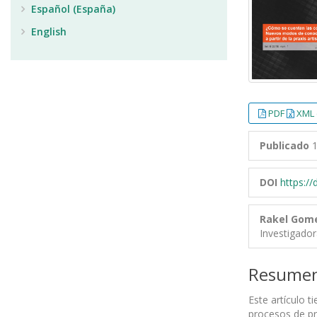
Español (España)
English
PDF
XML 
Publicado
1
DOI
https:/
Rakel Gom
Investigado
Resume
Este artículo t
procesos de pr