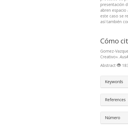
presentación d
abren espacio a
este caso se r
así también co
Cómo cit
Gomez-Vazquez,
Creativo».
AusA
Abstract
183
##plugin
Keywords
References
Número