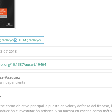
(Redalyc)
HTLM (Redalyc)
3-07-2018
/doi.org/10.1387/ausart.19464
ez-Vazquez
ra independiente
n
iene como objetivo principal la puesta en valor y defensa del fracaso, 
oducción e investigación artística, y su puesta en escena como métod