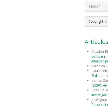
Sección
Copyright I
Artículos
Absalón R
software
interdiscip
Verónica S
Laura Fern
El dibujo 
Irantzu Sa
(2020): Ar
Rosa Belén
investigac
José Ignac
Reconocimi