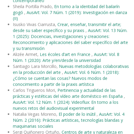
contemporáneo
Sheila Portilla Prado,
En torno a la identidad del bailarín
gogó
,
AusArt: Vol. 7 Núm. 1 (2019): Investigación en danza
(II)
Isusko Vivas Ciarrusta,
Crear, enseñar, transmitir el arte;
desde su saber específico y su praxis
,
AusArt: Vol. 13 Núm.
1 (2025): Docencias, investigaciones y creaciones:
Reconocimiento y aplicaciones del saber específico del arte
y su transmisión
Alizée Armet,
Les écoles d’art en France
,
AusArt: Vol. 8
Núm. 1 (2020): Arte y/en/desde la universidad
Santiago Lara Morcillo,
Nuevas metodologías colaborativas
en la producción del arte
,
AusArt: Vol. 6 Núm. 1 (2018):
¿Cómo se cuentan las cosas? Nuevos modos de
conocimiento a partir de la praxis artística
Carlos Trigueros Mori,
Pertinencia y actualidad de las
prácticas y estéticas del vídeo arte doméstico en España
,
AusArt: Vol. 12 Núm. 1 (2024): Videoflux: En torno a los
nuevos retos del audiovisual experimental
Natalia Vegas Moreno,
El poder de lo inútil
,
AusArt: Vol. 4
Núm. 2 (2016): Prácticas artísticas, tecnologías blandas y
maquinarias sociales
Sergi Quiñonero Ortuño,
Centros de arte y naturaleza en