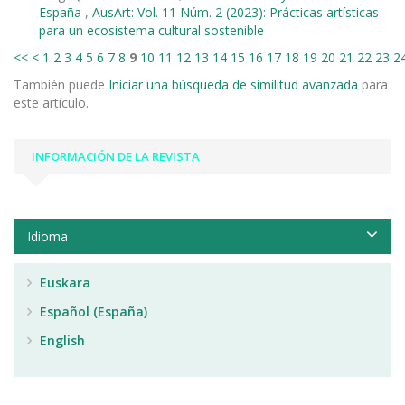
España
,
AusArt: Vol. 11 Núm. 2 (2023): Prácticas artísticas
para un ecosistema cultural sostenible
<<
<
1
2
3
4
5
6
7
8
9
10
11
12
13
14
15
16
17
18
19
20
21
22
23
2
También puede
Iniciar una búsqueda de similitud avanzada
para
este artículo.
INFORMACIÓN DE LA REVISTA
Idioma
Euskara
Español (España)
English