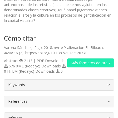
antonomasia de las artistas (a las que se nos aglutina en las
denominadas clases creativas) ¿qué papel jugamos? ¿tienen
relación el arte y la cultura en los procesos de gentrificación en
la capital vizcaína?
Cómo citar
Varona Sánchez, Iñigo. 2018. «Arte Y alienación En Bilbao».
AusArt
6 (2). https://doi.org/10.1387/ausart.20370.
Abstract
2113 | PDF Downloads
Más formatos de cita
676 XML (Redalyc) Downloads
0 HTLM (Redalyc) Downloads
0
##plugins.themes.bootstrap3.article.d
Keywords
References
Número