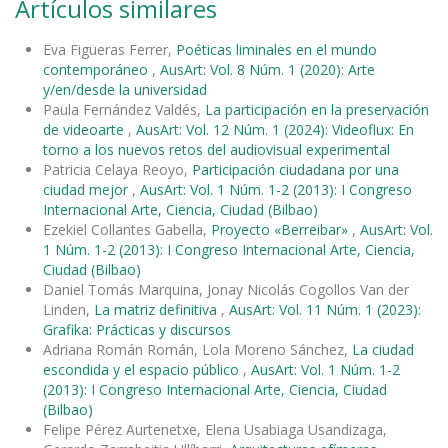
Artículos similares
Eva Figueras Ferrer,
Poéticas liminales en el mundo
contemporáneo
,
AusArt: Vol. 8 Núm. 1 (2020): Arte
y/en/desde la universidad
Paula Fernández Valdés,
La participación en la preservación
de videoarte
,
AusArt: Vol. 12 Núm. 1 (2024): Videoflux: En
torno a los nuevos retos del audiovisual experimental
Patricia Celaya Reoyo,
Participación ciudadana por una
ciudad mejor
,
AusArt: Vol. 1 Núm. 1-2 (2013): I Congreso
Internacional Arte, Ciencia, Ciudad (Bilbao)
Ezekiel Collantes Gabella,
Proyecto «Berreibar»
,
AusArt: Vol.
1 Núm. 1-2 (2013): I Congreso Internacional Arte, Ciencia,
Ciudad (Bilbao)
Daniel Tomás Marquina, Jonay Nicolás Cogollos Van der
Linden,
La matriz definitiva
,
AusArt: Vol. 11 Núm. 1 (2023):
Grafika: Prácticas y discursos
Adriana Román Román, Lola Moreno Sánchez,
La ciudad
escondida y el espacio público
,
AusArt: Vol. 1 Núm. 1-2
(2013): I Congreso Internacional Arte, Ciencia, Ciudad
(Bilbao)
Felipe Pérez Aurtenetxe, Elena Usabiaga Usandizaga,