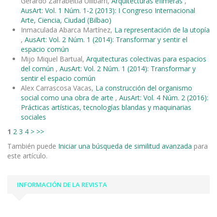
Gerardo Zarrabeitia Ullíbarri,
Arquitecturas efímeras
,
AusArt: Vol. 1 Núm. 1-2 (2013): I Congreso Internacional
Arte, Ciencia, Ciudad (Bilbao)
Inmaculada Abarca Martínez,
La representación de la utopía
,
AusArt: Vol. 2 Núm. 1 (2014): Transformar y sentir el
espacio común
Mijo Miquel Bartual,
Arquitecturas colectivas para espacios
del común
,
AusArt: Vol. 2 Núm. 1 (2014): Transformar y
sentir el espacio común
Alex Carrascosa Vacas,
La construcción del organismo
social como una obra de arte
,
AusArt: Vol. 4 Núm. 2 (2016):
Prácticas artísticas, tecnologías blandas y maquinarias
sociales
1
2
3
4
>
>>
También puede
Iniciar una búsqueda de similitud avanzada
para
este artículo.
INFORMACIÓN DE LA REVISTA