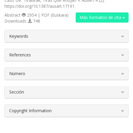
Caso De “Tirabirak, Tiras Que Aflojan”».
AusArt
4 (2).
https://doi.org/10.1387/ausart.17191.
Abstract
2954 | PDF (Euskara)
Más formatos de cita
Downloads
748
##plugins.themes.bootstrap3.article.d
Keywords
References
Número
Sección
Copyright Information