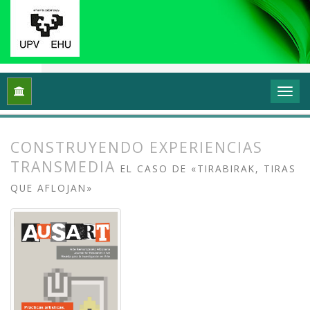
Inicio
Archivos
Vol. 4 Núm. 2 (2016): Prácticas artísticas, t
CONSTRUYENDO EXPERIENCIAS
TRANSMEDIA
EL CASO DE «TIRABIRAK, TIRAS
QUE AFLOJAN»
##plugins.themes.bootstrap3.article.
##plugins.themes.bootstrap3.article.