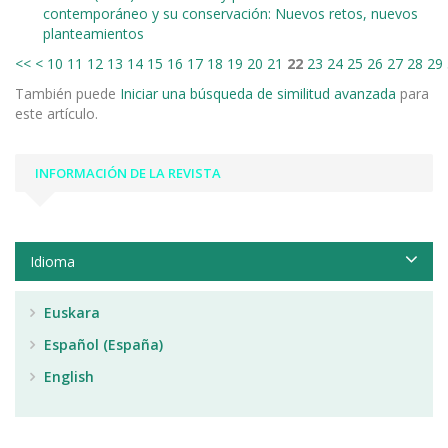
contemporáneo y su conservación: Nuevos retos, nuevos
planteamientos
<<
<
10
11
12
13
14
15
16
17
18
19
20
21
22
23
24
25
26
27
28
29
También puede
Iniciar una búsqueda de similitud avanzada
para
este artículo.
INFORMACIÓN DE LA REVISTA
Idioma
Euskara
Español (España)
English