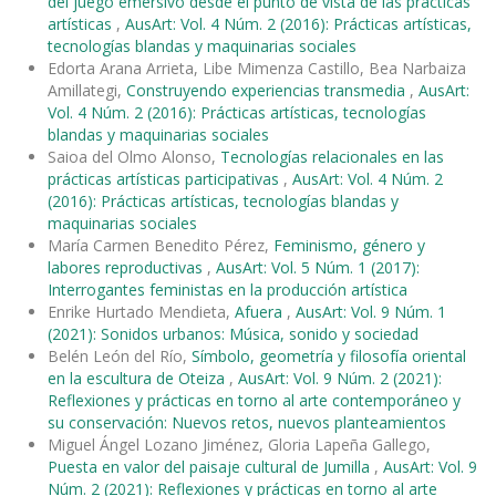
del juego emersivo desde el punto de vista de las prácticas
artísticas
,
AusArt: Vol. 4 Núm. 2 (2016): Prácticas artísticas,
tecnologías blandas y maquinarias sociales
Edorta Arana Arrieta, Libe Mimenza Castillo, Bea Narbaiza
Amillategi,
Construyendo experiencias transmedia
,
AusArt:
Vol. 4 Núm. 2 (2016): Prácticas artísticas, tecnologías
blandas y maquinarias sociales
Saioa del Olmo Alonso,
Tecnologías relacionales en las
prácticas artísticas participativas
,
AusArt: Vol. 4 Núm. 2
(2016): Prácticas artísticas, tecnologías blandas y
maquinarias sociales
María Carmen Benedito Pérez,
Feminismo, género y
labores reproductivas
,
AusArt: Vol. 5 Núm. 1 (2017):
Interrogantes feministas en la producción artística
Enrike Hurtado Mendieta,
Afuera
,
AusArt: Vol. 9 Núm. 1
(2021): Sonidos urbanos: Música, sonido y sociedad
Belén León del Río,
Símbolo, geometría y filosofía oriental
en la escultura de Oteiza
,
AusArt: Vol. 9 Núm. 2 (2021):
Reflexiones y prácticas en torno al arte contemporáneo y
su conservación: Nuevos retos, nuevos planteamientos
Miguel Ángel Lozano Jiménez, Gloria Lapeña Gallego,
Puesta en valor del paisaje cultural de Jumilla
,
AusArt: Vol. 9
Núm. 2 (2021): Reflexiones y prácticas en torno al arte