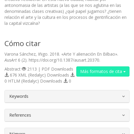
antonomasia de las artistas (a las que se nos aglutina en las
denominadas clases creativas) ¿qué papel jugamos? ¿tienen
relación el arte y la cultura en los procesos de gentrificación en
la capital vizcaína?
Cómo citar
Varona Sánchez, Iñigo. 2018. «Arte Y alienación En Bilbao».
AusArt
6 (2). https://doi.org/10.1387/ausart.20370.
Abstract
2113 | PDF Downloads
Más formatos de cita
676 XML (Redalyc) Downloads
0 HTLM (Redalyc) Downloads
0
##plugins.themes.bootstrap3.article.d
Keywords
References
Número