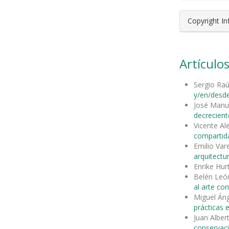
Copyright I
Artículos
Sergio Ra
y/en/desde
José Manu
decrecient
Vicente A
compartida
Emilio Var
arquitectu
Enrike Hu
Belén León
al arte c
Miguel Áng
prácticas 
Juan Alber
conservac