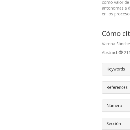
como valor de 
antonomasia de 
en los procesos
Cómo cit
Varona Sánchez
Abstract
211
##plugin
Keywords
References
Número
Sección