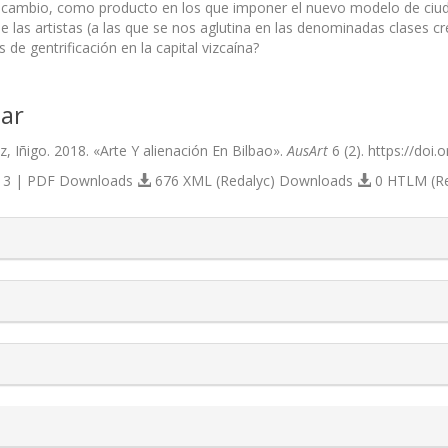
cambio, como producto en los que imponer el nuevo modelo de ciudad 
las artistas (a las que se nos aglutina en las denominadas clases cre
 de gentrificación en la capital vizcaína?
ar
, Iñigo. 2018. «Arte Y alienación En Bilbao».
AusArt
6 (2). https://doi
3 | PDF Downloads
676 XML (Redalyc) Downloads
0 HTLM (R
s.themes.bootstrap3.article.details##