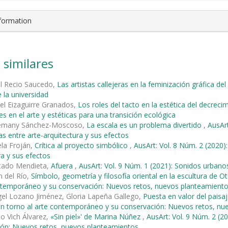
nformation
 similares
úl Recio Saucedo,
Las artistas callejeras en la feminización gráfica d
 la universidad
el Eizaguirre Granados,
Los roles del tacto en la estética del decrec
es en el arte y estéticas para una transición ecológica
lemany Sánchez-Moscoso,
La escala es un problema divertido
,
AusArt
s entre arte-arquitectura y sus efectos
ela Froján,
Crítica al proyecto simbólico
,
AusArt: Vol. 8 Núm. 2 (2020)
ra y sus efectos
rtado Mendieta,
Afuera
,
AusArt: Vol. 9 Núm. 1 (2021): Sonidos urbano
 del Río,
Símbolo, geometría y filosofía oriental en la escultura de O
ontemporáneo y su conservación: Nuevos retos, nuevos planteamient
el Lozano Jiménez, Gloria Lapeña Gallego,
Puesta en valor del paisaj
en torno al arte contemporáneo y su conservación: Nuevos retos, n
to Vich Álvarez,
«Sin piel»' de Marina Núñez
,
AusArt: Vol. 9 Núm. 2 (2
ión: Nuevos retos, nuevos planteamientos