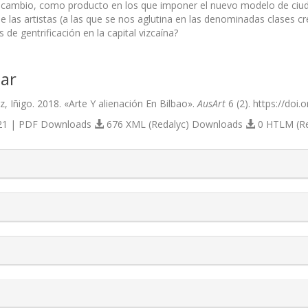
cambio, como producto en los que imponer el nuevo modelo de ciudad 
las artistas (a las que se nos aglutina en las denominadas clases cre
 de gentrificación en la capital vizcaína?
ar
, Iñigo. 2018. «Arte Y alienación En Bilbao».
AusArt
6 (2). https://doi
1 | PDF Downloads
676 XML (Redalyc) Downloads
0 HTLM (R
s.themes.bootstrap3.article.details##