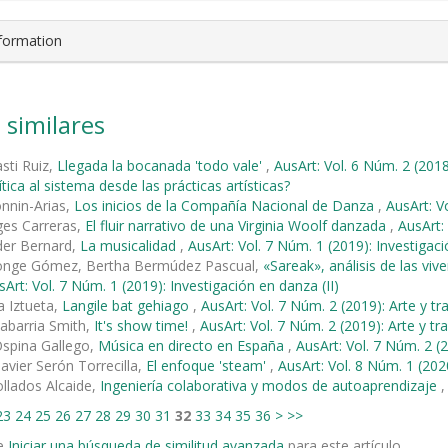
nformation
 similares
asti Ruiz,
Llegada la bocanada 'todo vale'
,
AusArt: Vol. 6 Núm. 2 (2018
tica al sistema desde las prácticas artísticas?
onnin-Arias,
Los inicios de la Compañía Nacional de Danza
,
AusArt: V
ges Carreras,
El fluir narrativo de una Virginia Woolf danzada
,
AusArt:
der Bernard,
La musicalidad
,
AusArt: Vol. 7 Núm. 1 (2019): Investigaci
onge Gómez, Bertha Bermúdez Pascual,
«Sareak», análisis de las viv
sArt: Vol. 7 Núm. 1 (2019): Investigación en danza (II)
a Iztueta,
Langile bat gehiago
,
AusArt: Vol. 7 Núm. 2 (2019): Arte y tr
abarria Smith,
It's show time!
,
AusArt: Vol. 7 Núm. 2 (2019): Arte y tr
Ospina Gallego,
Música en directo en España
,
AusArt: Vol. 7 Núm. 2 (2
Javier Serón Torrecilla,
El enfoque 'steam'
,
AusArt: Vol. 8 Núm. 1 (202
llados Alcaide,
Ingeniería colaborativa y modos de autoaprendizaje
23
24
25
26
27
28
29
30
31
32
33
34
35
36
>
>>
e
Iniciar una búsqueda de similitud avanzada
para este artículo.