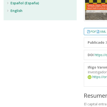
Español (España)
English
PDF
XML 
Publicado
3
DOI
https:/
Iñigo Varo
Investigador
https://o
Resume
El capital entr