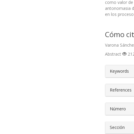
como valor de 
antonomasia de 
en los procesos
Cómo cit
Varona Sánchez
Abstract
212
##plugin
Keywords
References
Número
Sección