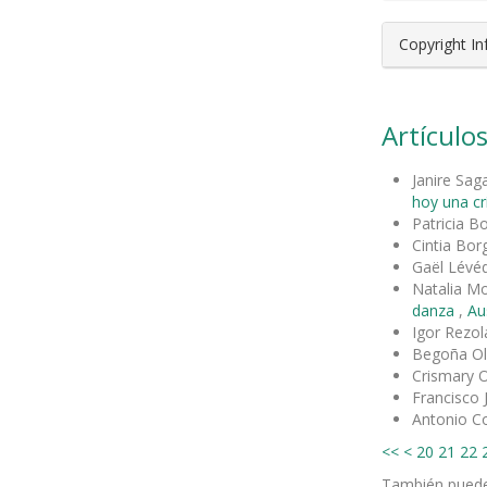
Copyright I
Artículos
Janire Sag
hoy una crí
Patricia B
Cintia Bor
Gaël Lévé
Natalia M
danza
,
Au
Igor Rezol
Begoña Ol
Crismary 
Francisco 
Antonio Co
<<
<
20
21
22
También pued