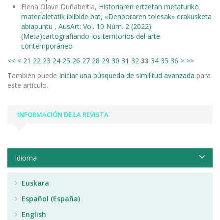
Elena Olave Duñabeitia,
Historiaren ertzetan metaturiko
materialetatik ibilbide bat, «Denboraren tolesak» erakusketa
abiapuntu
,
AusArt: Vol. 10 Núm. 2 (2022):
(Meta)cartografiando los territorios del arte
contemporáneo
<<
<
21
22
23
24
25
26
27
28
29
30
31
32
33
34
35
36
>
>>
También puede
Iniciar una búsqueda de similitud avanzada
para
este artículo.
INFORMACIÓN DE LA REVISTA
Idioma
Euskara
Español (España)
English