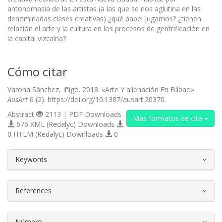
antonomasia de las artistas (a las que se nos aglutina en las
denominadas clases creativas) ¿qué papel jugamos? ¿tienen
relación el arte y la cultura en los procesos de gentrificación en
la capital vizcaína?
Cómo citar
Varona Sánchez, Iñigo. 2018. «Arte Y alienación En Bilbao».
AusArt
6 (2). https://doi.org/10.1387/ausart.20370.
Abstract
2113 | PDF Downloads
Más formatos de cita
676 XML (Redalyc) Downloads
0 HTLM (Redalyc) Downloads
0
##plugins.themes.bootstrap3.article.d
Keywords
References
Número