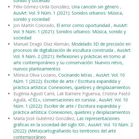
sonido y sociedad
Félix Gómez-Urda González,
Una canción sin género
,
AusArt: Vol. 9 Núm. 1 (2021): Sonidos urbanos: Música,
sonido y sociedad
Jon Martín Colorado,
El error como oportunidad
,
AusArt:
Vol. 9 Núm. 1 (2021): Sonidos urbanos: Música, sonido y
sociedad
Manuel Drago Díaz Alemán,
Modelado 3D de precisión en
procesos de digitalización de escultura construida
,
AusArt:
Vol. 9 Núm. 2 (2021): Reflexiones y prácticas en torno al
arte contemporáneo y su conservación: Nuevos retos,
nuevos planteamientos
Mónica Oliva Lozano,
Cocinando letras
,
AusArt: Vol. 10
Núm. 1 (2022): Escribir de arte / Escritura expandida y
práctica artística: Conexiones, quiebres y desplazamientos
Eugènia Agustí Camí, Lali Barriere Figueroa, Cristina Pastó
Aguilà,
«CEL», conversaciones en cursiva
,
AusArt: Vol. 10
Núm. 1 (2022): Escribir de arte / Escritura expandida y
práctica artística: Conexiones, quiebres y desplazamientos
María José Gutiérrez González,
Las representaciones
gráficas en la sociedad del siglo XXI
,
AusArt: Vol. 10 Núm. 2
(2022): (Meta)cartografiando los territorios del arte
contemporáneo