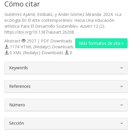
Cómo citar
Gutiérrez Ajamil, Estibaliz, y Ander Gómez Miranda. 2024. «La
ecología En El Arte contemporáneo: Hacia Una educación
artística Para El Desarrollo Sostenible».
AusArt
12 (2).
https://doi.org/10.1387/ausart.26208.
Abstract
2927 | PDF Downloads
Más formatos de cita
1174 HTML (Redalyc) Downloads
0 XML (Redalyc) Downloads
0
##plugins.themes.bootstrap3.article.d
Keywords
References
Número
Sección