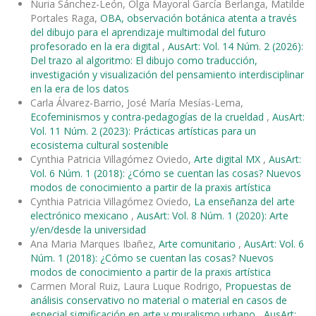
Nuria Sánchez-León, Olga Mayoral García Berlanga, Matilde
Portales Raga,
OBA, observación botánica atenta a través
del dibujo para el aprendizaje multimodal del futuro
profesorado en la era digital
,
AusArt: Vol. 14 Núm. 2 (2026):
Del trazo al algoritmo: El dibujo como traducción,
investigación y visualización del pensamiento interdisciplinar
en la era de los datos
Carla Álvarez-Barrio, José María Mesías-Lema,
Ecofeminismos y contra-pedagogías de la crueldad
,
AusArt:
Vol. 11 Núm. 2 (2023): Prácticas artísticas para un
ecosistema cultural sostenible
Cynthia Patricia Villagómez Oviedo,
Arte digital MX
,
AusArt:
Vol. 6 Núm. 1 (2018): ¿Cómo se cuentan las cosas? Nuevos
modos de conocimiento a partir de la praxis artística
Cynthia Patricia Villagómez Oviedo,
La enseñanza del arte
electrónico mexicano
,
AusArt: Vol. 8 Núm. 1 (2020): Arte
y/en/desde la universidad
Ana Maria Marques Ibañez,
Arte comunitario
,
AusArt: Vol. 6
Núm. 1 (2018): ¿Cómo se cuentan las cosas? Nuevos
modos de conocimiento a partir de la praxis artística
Carmen Moral Ruiz, Laura Luque Rodrigo,
Propuestas de
análisis conservativo no material o material en casos de
especial significación en arte y muralismo urbano
,
AusArt: