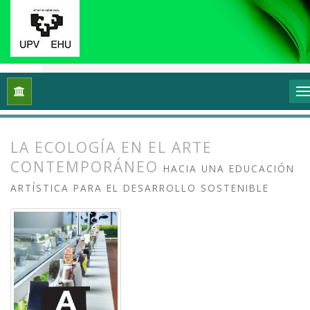
Inicio
Archivos
Vol. 12 Núm. 2 (2024): Ecología y arte: Proce
LA ECOLOGÍA EN EL ARTE
CONTEMPORÁNEO
HACIA UNA EDUCACIÓN
ARTÍSTICA PARA EL DESARROLLO SOSTENIBLE
##plugins.themes.bootstrap3.article.
##plugins.themes.bootstrap3.article.