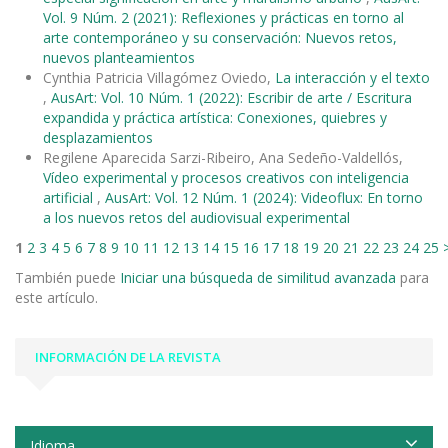
Vol. 9 Núm. 2 (2021): Reflexiones y prácticas en torno al
arte contemporáneo y su conservación: Nuevos retos,
nuevos planteamientos
Cynthia Patricia Villagómez Oviedo,
La interacción y el texto
,
AusArt: Vol. 10 Núm. 1 (2022): Escribir de arte / Escritura
expandida y práctica artística: Conexiones, quiebres y
desplazamientos
Regilene Aparecida Sarzi-Ribeiro, Ana Sedeño-Valdellós,
Vídeo experimental y procesos creativos con inteligencia
artificial
,
AusArt: Vol. 12 Núm. 1 (2024): Videoflux: En torno
a los nuevos retos del audiovisual experimental
1
2
3
4
5
6
7
8
9
10
11
12
13
14
15
16
17
18
19
20
21
22
23
24
25
También puede
Iniciar una búsqueda de similitud avanzada
para
este artículo.
INFORMACIÓN DE LA REVISTA
Idioma