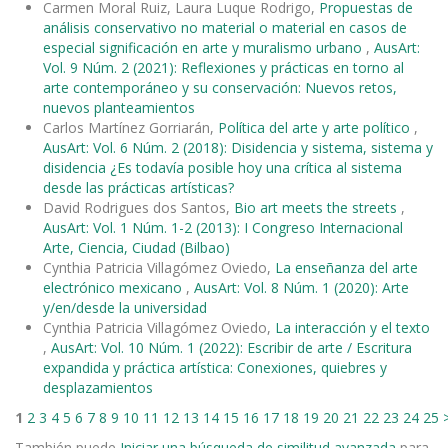
Carmen Moral Ruiz, Laura Luque Rodrigo,
Propuestas de
análisis conservativo no material o material en casos de
especial significación en arte y muralismo urbano
,
AusArt:
Vol. 9 Núm. 2 (2021): Reflexiones y prácticas en torno al
arte contemporáneo y su conservación: Nuevos retos,
nuevos planteamientos
Carlos Martínez Gorriarán,
Política del arte y arte político
,
AusArt: Vol. 6 Núm. 2 (2018): Disidencia y sistema, sistema y
disidencia ¿Es todavía posible hoy una crítica al sistema
desde las prácticas artísticas?
David Rodrigues dos Santos,
Bio art meets the streets
,
AusArt: Vol. 1 Núm. 1-2 (2013): I Congreso Internacional
Arte, Ciencia, Ciudad (Bilbao)
Cynthia Patricia Villagómez Oviedo,
La enseñanza del arte
electrónico mexicano
,
AusArt: Vol. 8 Núm. 1 (2020): Arte
y/en/desde la universidad
Cynthia Patricia Villagómez Oviedo,
La interacción y el texto
,
AusArt: Vol. 10 Núm. 1 (2022): Escribir de arte / Escritura
expandida y práctica artística: Conexiones, quiebres y
desplazamientos
1
2
3
4
5
6
7
8
9
10
11
12
13
14
15
16
17
18
19
20
21
22
23
24
25
También puede
Iniciar una búsqueda de similitud avanzada
para