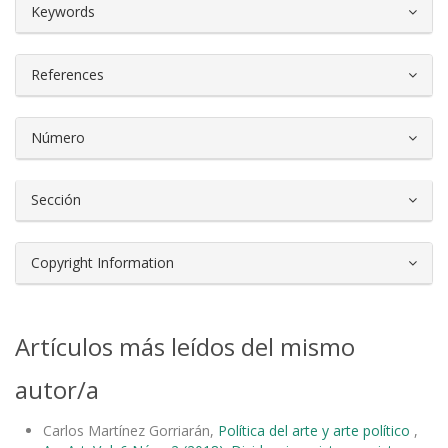
##plugins.themes.bootstrap3.article.d
Keywords
References
Número
Sección
Copyright Information
Artículos más leídos del mismo
autor/a
Carlos Martínez Gorriarán,
Política del arte y arte político
,