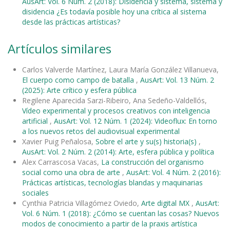
AusArt: Vol. 6 Núm. 2 (2018): Disidencia y sistema, sistema y
disidencia ¿Es todavía posible hoy una crítica al sistema
desde las prácticas artísticas?
Artículos similares
Carlos Valverde Martínez, Laura María González Villanueva,
El cuerpo como campo de batalla
,
AusArt: Vol. 13 Núm. 2
(2025): Arte crítico y esfera pública
Regilene Aparecida Sarzi-Ribeiro, Ana Sedeño-Valdellós,
Vídeo experimental y procesos creativos con inteligencia
artificial
,
AusArt: Vol. 12 Núm. 1 (2024): Videoflux: En torno
a los nuevos retos del audiovisual experimental
Xavier Puig Peñalosa,
Sobre el arte y su(s) historia(s)
,
AusArt: Vol. 2 Núm. 2 (2014): Arte, esfera pública y política
Alex Carrascosa Vacas,
La construcción del organismo
social como una obra de arte
,
AusArt: Vol. 4 Núm. 2 (2016):
Prácticas artísticas, tecnologías blandas y maquinarias
sociales
Cynthia Patricia Villagómez Oviedo,
Arte digital MX
,
AusArt:
Vol. 6 Núm. 1 (2018): ¿Cómo se cuentan las cosas? Nuevos
modos de conocimiento a partir de la praxis artística