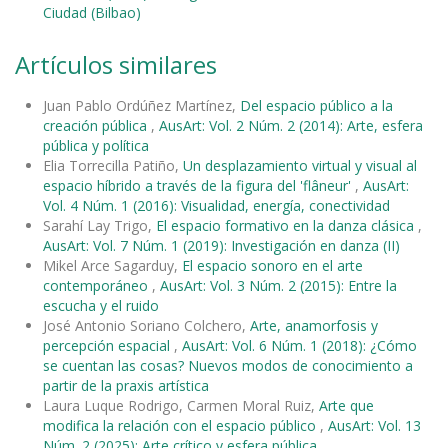
Ciudad (Bilbao)
Artículos similares
Juan Pablo Ordúñez Martínez,
Del espacio público a la
creación pública
,
AusArt: Vol. 2 Núm. 2 (2014): Arte, esfera
pública y política
Elia Torrecilla Patiño,
Un desplazamiento virtual y visual al
espacio híbrido a través de la figura del 'flâneur'
,
AusArt:
Vol. 4 Núm. 1 (2016): Visualidad, energía, conectividad
Sarahí Lay Trigo,
El espacio formativo en la danza clásica
,
AusArt: Vol. 7 Núm. 1 (2019): Investigación en danza (II)
Mikel Arce Sagarduy,
El espacio sonoro en el arte
contemporáneo
,
AusArt: Vol. 3 Núm. 2 (2015): Entre la
escucha y el ruido
José Antonio Soriano Colchero,
Arte, anamorfosis y
percepción espacial
,
AusArt: Vol. 6 Núm. 1 (2018): ¿Cómo
se cuentan las cosas? Nuevos modos de conocimiento a
partir de la praxis artística
Laura Luque Rodrigo, Carmen Moral Ruiz,
Arte que
modifica la relación con el espacio público
,
AusArt: Vol. 13
Núm. 2 (2025): Arte crítico y esfera pública