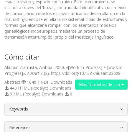
espacio vivido y espacio construido. Este acercamiento se
iniciará a través del 'bozal', contrariedad identificativa del medio
de comunicación que los esclavos africanos desarrollaron en la
isla, distinguiéndose en ella la no sistematicidad de estructuras y
formas que alcanzaría romper con los asentados modelos
genealógicos indoeuropeos mediante un proceso de
transmisión interrumpido, propio del mestizaje lingüístico.
Cómo citar
Akutain Ziarrusta, Ainhoa. 2020. «[Work-in-Process] + [work-in-
Progress]».
AusArt
8 (2). https://doi.org/10.1387/ausart.22008.
Abstract
1040 | PDF Downloads
Más formatos de cita
443 HTML (Redalyc) Downloads
0 XML (Redalyc) Downloads
0
##plugins.themes.bootstrap3.article.d
Keywords
References