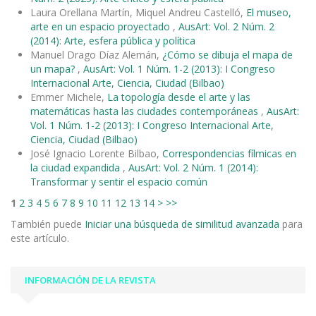
Laura Orellana Martín, Miquel Andreu Castelló,
El museo,
arte en un espacio proyectado
,
AusArt: Vol. 2 Núm. 2
(2014): Arte, esfera pública y política
Manuel Drago Díaz Alemán,
¿Cómo se dibuja el mapa de
un mapa?
,
AusArt: Vol. 1 Núm. 1-2 (2013): I Congreso
Internacional Arte, Ciencia, Ciudad (Bilbao)
Emmer Michele,
La topología desde el arte y las
matemáticas hasta las ciudades contemporáneas
,
AusArt:
Vol. 1 Núm. 1-2 (2013): I Congreso Internacional Arte,
Ciencia, Ciudad (Bilbao)
José Ignacio Lorente Bilbao,
Correspondencias fílmicas en
la ciudad expandida
,
AusArt: Vol. 2 Núm. 1 (2014):
Transformar y sentir el espacio común
1
2
3
4
5
6
7
8
9
10
11
12
13
14
>
>>
También puede
Iniciar una búsqueda de similitud avanzada
para
este artículo.
INFORMACIÓN DE LA REVISTA