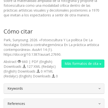
sobre la materialidad ampliada de la fotografía y propone la
fotoescultura como una modalidad crítica dentro de las
prácticas artísticas visuales y decoloniales posteriores a 1970
que invitan a los espectadores a sentir de otra manera.
Cómo citar
Park, Sunyoung. 2026. «Fotoescultura Y La política De La
Nostalgia: Estética contrahegemónica En La práctica artística
contemporánea».
AusArt
14 (1).
https://doi.org/10.1387/ausart.27690.
Abstract
660 | PDF (English)
Más formatos de cita
Downloads
127 XML (Redalyc)
(English) Downloads
0 HTML
(Redalyc) (English) Downloads
0
##plugins.themes.bootstrap3.article.d
Keywords
References