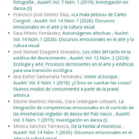
fotografía
,
AusArt: Vol. 7 Núm. 1 (2019): Investigación en
danza (II)
Francisco José Gómez Díaz,
«La mala pintura» de Carles
Congost
,
AusArt: Vol. 14 Núm. 1 (2026): Discursos
emocionales en el arte y la cultura visual
Sara Piñeiro Fernández,
Autoimágenes afectivas
,
AusArt:
Vol. 14 Núm. 1 (2026): Discursos emocionales en el arte y la
cultura visual
José Manuel Eizaguirre Granados,
Los roles del tacto en la
estética del decrecimiento
,
AusArt: Vol. 12 Núm. 2 (2024):
Ecología y arte: Procesos decrecientes en el arte y estéticas
para una transición ecológica
Ana Esther Santamaría Fernández,
Volver al bosque
,
AusArt: Vol. 6 Núm. 1 (2018): ¿Cómo se cuentan las cosas?
Nuevos modos de conocimiento a partir de la praxis
artística
Edurne Martínez Hervías, Clara Urdangarin Liebaert,
La
integración de competencias emocionales en el currículo de
las enseñanzas regladas de danza del País Vasco
,
AusArt:
Vol. 3 Núm. 1 (2015): Investigación en danza (I)
Mónica Sánchez Tierraseca,
De la herida al monstruo
,
AusArt: Vol. 14 Núm. 1 (2026): Discursos emocionales en el
arte y la cultura visual