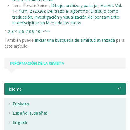
Lena Peñate Spicer,
Dibujo, archivo y paisaje
,
AusArt: Vol.
14 Núm. 2 (2026): Del trazo al algoritmo: El dibujo como
traducción, investigación y visualización del pensamiento
interdisciplinar en la era de los datos
1
2
3
4
5
6
7
8
9
10
>
>>
También puede
Iniciar una búsqueda de similitud avanzada
para
este artículo.
INFORMACIÓN DE LA REVISTA
Idioma
Euskara
Español (España)
English