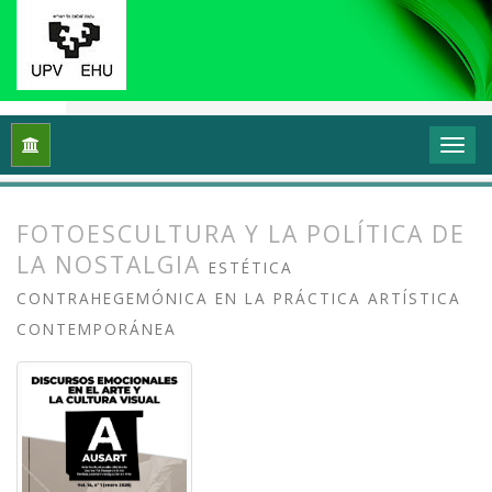
Inicio
Archivos
Vol. 14 Núm. 1 (2026): Discursos emocionales 
FOTOESCULTURA Y LA POLÍTICA DE
LA NOSTALGIA
ESTÉTICA
CONTRAHEGEMÓNICA EN LA PRÁCTICA ARTÍSTICA
CONTEMPORÁNEA
##plugins.themes.bootstrap3.article.
##plugins.themes.bootstrap3.article.