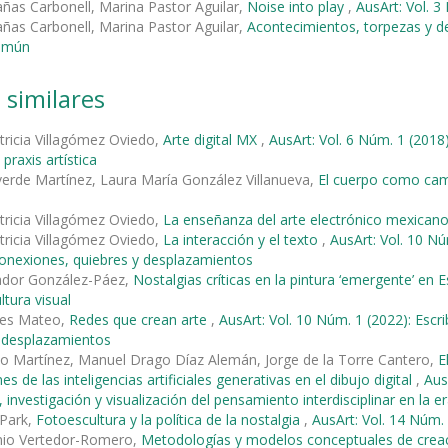
as Carbonell, Marina Pastor Aguilar,
Noise into play
,
AusArt: Vol. 3
as Carbonell, Marina Pastor Aguilar,
Acontecimientos, torpezas y d
omún
 similares
tricia Villagómez Oviedo,
Arte digital MX
,
AusArt: Vol. 6 Núm. 1 (20
 praxis artística
verde Martínez, Laura María González Villanueva,
El cuerpo como cam
tricia Villagómez Oviedo,
La enseñanza del arte electrónico mexican
tricia Villagómez Oviedo,
La interacción y el texto
,
AusArt: Vol. 10 Nú
 Conexiones, quiebres y desplazamientos
ñador González-Páez,
Nostalgias críticas en la pintura ‘emergente’ en
ultura visual
les Mateo,
Redes que crean arte
,
AusArt: Vol. 10 Núm. 1 (2022): Escri
y desplazamientos
zo Martínez, Manuel Drago Díaz Alemán, Jorge de la Torre Cantero,
E
es de las inteligencias artificiales generativas en el dibujo digital
,
Aus
 investigación y visualización del pensamiento interdisciplinar en la e
Park,
Fotoescultura y la política de la nostalgia
,
AusArt: Vol. 14 Núm. 
nio Vertedor-Romero,
Metodologías y modelos conceptuales de creaci