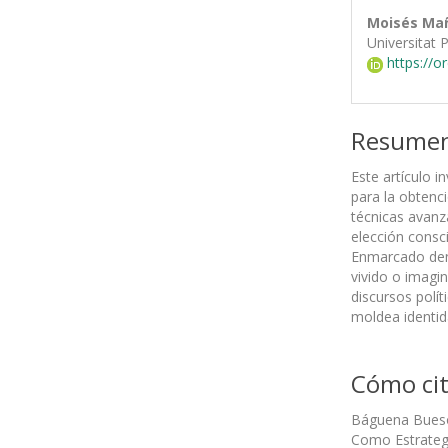
Moisés Mañ
Universitat 
https://o
Resume
Este artículo 
para la obtenc
técnicas avanz
elección consc
Enmarcado dent
vivido o imagi
discursos polí
moldea identi
Cómo cit
Báguena Bueso,
Como Estrateg