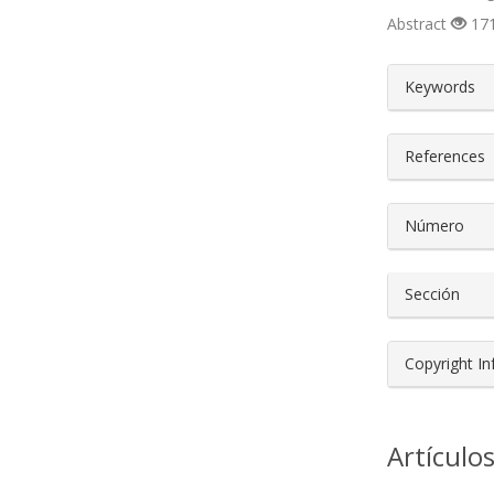
Abstract
171
##plugin
Keywords
References
Número
Sección
Copyright I
Artículo