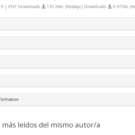
9 | PDF Downloads
135 XML (Redalyc) Downloads
0 HTML (R
s.themes.bootstrap3.article.details##
nformation
s más leídos del mismo autor/a