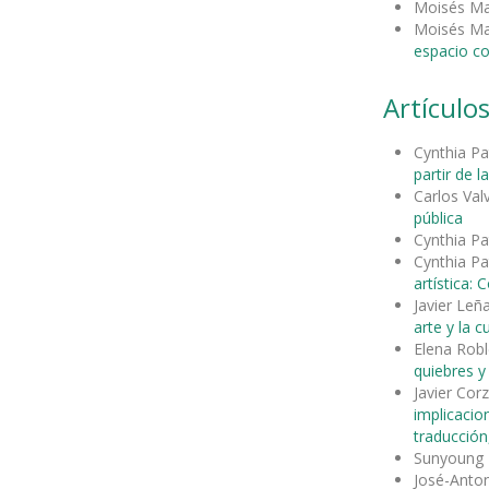
Moisés Mañ
Moisés Mañ
espacio c
Artículos
Cynthia Pa
partir de la
Carlos Val
pública
Cynthia Pa
Cynthia Pa
artística:
Javier Le
arte y la c
Elena Rob
quiebres 
Javier Cor
implicacion
traducción,
Sunyoung 
José-Anto