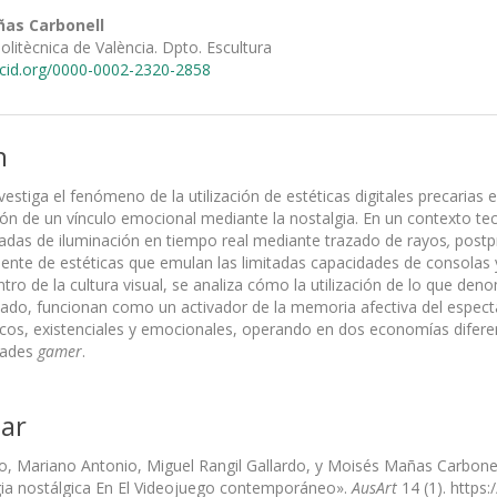
as Carbonell
Politècnica de València. Dpto. Escultura
rcid.org/0000-0002-2320-2858
n
investiga el fenómeno de la utilización de estéticas digitales precar
ión de un vínculo emocional mediante la nostalgia. En un contexto tec
adas de iluminación en tiempo real mediante trazado de rayos
,
postp
iente de estéticas que emulan las limitadas capacidades de consolas
ro de la cultura visual, se analiza cómo la utilización de lo que den
nado, funcionan como un activador de la memoria afectiva del espect
ticos, existenciales y emocionales, operando en dos economías diferen
dades
gamer
.
ar
 Mariano Antonio, Miguel Rangil Gallardo, y Moisés Mañas Carbonell. 2
ia nostálgica En El Videojuego contemporáneo».
AusArt
14 (1). https: