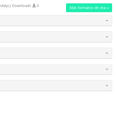
edalyc) Downloads
0
Más formatos de cita