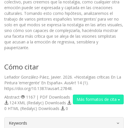
colectivo, pues creemos que la nostalgia, como cualquier otra
emoción puede ser expresada y captada en las creaciones
culturales. Tomando esto como hipótesis, analizaremos el
trabajo de varios pintores españoles ‘emergentes’ para ver no
solo en qué modos se expresa la nostalgia en las artes visuales,
sino cómo son capaces de complejizarla, haciéndola mostrar
una faceta más crítica que se aleja de las visiones simplistas
que acusan a la emoción de regresiva, sensiblera y
pauperizante.
Cómo citar
Leñador González-Páez, Javier. 2026. «Nostalgias críticas En La
Pintura ‘emergente’ En España».
AusArt
14 (1).
https://doi.org/10.1387/ausart.27848.
Abstract
1167 | PDF Downloads
Más formatos de cita
124 XML (Redalyc) Downloads
0 HTML (Redalyc) Downloads
0
##plugins.themes.bootstrap3.article.d
Keywords