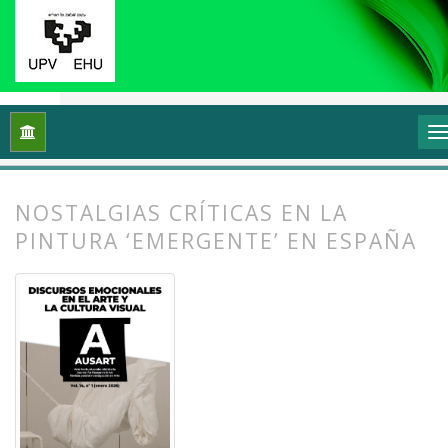
Inicio
Archivos
Vol. 14 Núm. 1 (2026): Discursos emocionales 
NOSTALGIAS CRÍTICAS EN LA
PINTURA ‘EMERGENTE’ EN ESPAÑA
##plugins.themes.bootstrap3.article.
##plugins.themes.bootstrap3.article.