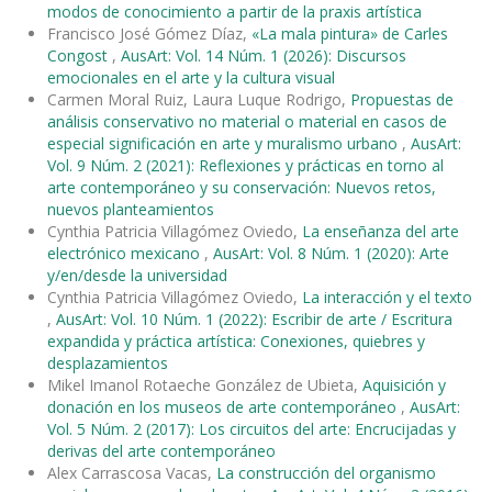
modos de conocimiento a partir de la praxis artística
Francisco José Gómez Díaz,
«La mala pintura» de Carles
Congost
,
AusArt: Vol. 14 Núm. 1 (2026): Discursos
emocionales en el arte y la cultura visual
Carmen Moral Ruiz, Laura Luque Rodrigo,
Propuestas de
análisis conservativo no material o material en casos de
especial significación en arte y muralismo urbano
,
AusArt:
Vol. 9 Núm. 2 (2021): Reflexiones y prácticas en torno al
arte contemporáneo y su conservación: Nuevos retos,
nuevos planteamientos
Cynthia Patricia Villagómez Oviedo,
La enseñanza del arte
electrónico mexicano
,
AusArt: Vol. 8 Núm. 1 (2020): Arte
y/en/desde la universidad
Cynthia Patricia Villagómez Oviedo,
La interacción y el texto
,
AusArt: Vol. 10 Núm. 1 (2022): Escribir de arte / Escritura
expandida y práctica artística: Conexiones, quiebres y
desplazamientos
Mikel Imanol Rotaeche González de Ubieta,
Aquisición y
donación en los museos de arte contemporáneo
,
AusArt:
Vol. 5 Núm. 2 (2017): Los circuitos del arte: Encrucijadas y
derivas del arte contemporáneo
Alex Carrascosa Vacas,
La construcción del organismo