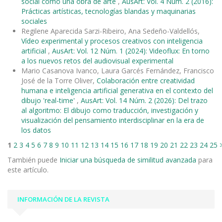
social como una obra de arte
,
AusArt: Vol. 4 Núm. 2 (2016):
Prácticas artísticas, tecnologías blandas y maquinarias
sociales
Regilene Aparecida Sarzi-Ribeiro, Ana Sedeño-Valdellós,
Vídeo experimental y procesos creativos con inteligencia
artificial
,
AusArt: Vol. 12 Núm. 1 (2024): Videoflux: En torno
a los nuevos retos del audiovisual experimental
Mario Casanova Ivanco, Laura Garcés Fernández, Francisco
José de la Torre Oliver,
Colaboración entre creatividad
humana e inteligencia artificial generativa en el contexto del
dibujo 'real-time'
,
AusArt: Vol. 14 Núm. 2 (2026): Del trazo
al algoritmo: El dibujo como traducción, investigación y
visualización del pensamiento interdisciplinar en la era de
los datos
1
2
3
4
5
6
7
8
9
10
11
12
13
14
15
16
17
18
19
20
21
22
23
24
25
También puede
Iniciar una búsqueda de similitud avanzada
para
este artículo.
INFORMACIÓN DE LA REVISTA