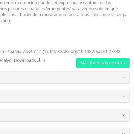
lquier otra emoción puede ser expresada y captada en las
rios pintores españoles ‘emergentes’ para ver no solo en qué
lejizarla, haciéndola mostrar una faceta más crítica que se aleja
izante.
 En España».
AusArt
14 (1). https://doi.org/10.1387/ausart.27848.
edalyc) Downloads
0
Más formatos de cita