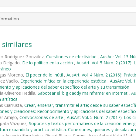
nformation
 similares
xo Rodríguez González,
Cuestiones de efectividad
,
AusArt: Vol. 13 Núm
a Delgado,
De lo político en la acción
,
AusArt: Vol. 5 Núm. 2 (2017): L
ráneo
egas Moreno,
El poder de lo inútil
,
AusArt: Vol. 4 Núm. 2 (2016): Prácti
ez Vaello,
Experiencia mítica en la experiencia estética
,
AusArt: Vol. 
ento y aplicaciones del saber específico del arte y su transmisión
ía-Oliveros Hedilla,
Sabotear el 'big daddy mainframe' en Internet
,
Au
 artística
as Ciarrusta,
Crear, enseñar, transmitir el arte; desde su saber específ
iones y creaciones: Reconocimiento y aplicaciones del saber específic
lar Amigo,
Convocatorias de arte
,
AusArt: Vol. 5 Núm. 2 (2017): Los c
pata Vázquez,
Soportes y textos performativos de la creación eme
ritura expandida y práctica artística: Conexiones, quiebres y desplaza
io Asensio Fernández, Ricard Planas Camps, Joan Antoni Valle Martí,