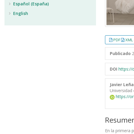
Español (España)
English
PDF
XML 
Publicado
2
DOI
https:/
Javier Leñ
Universidad 
https://o
Resume
En la primera 