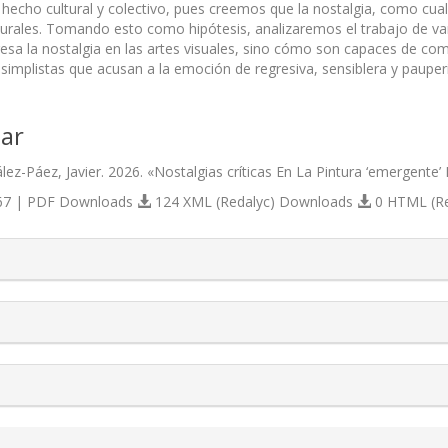
echo cultural y colectivo, pues creemos que la nostalgia, como cua
turales. Tomando esto como hipótesis, analizaremos el trabajo de va
sa la nostalgia en las artes visuales, sino cómo son capaces de comp
 simplistas que acusan a la emoción de regresiva, sensiblera y pauper
ar
ez-Páez, Javier. 2026. «Nostalgias críticas En La Pintura ‘emergente’
7 | PDF Downloads
124 XML (Redalyc) Downloads
0 HTML (R
s.themes.bootstrap3.article.details##