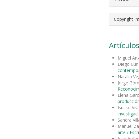
Copyright I
Artículos
Miguel An
Diego Lun
contempo
Natalia V
Jorge Góm
Reconocimi
Elena Garc
producción
Isusko Viv
investigac
Sandra Vil
Manuel Za
arte / Esc
José Anton