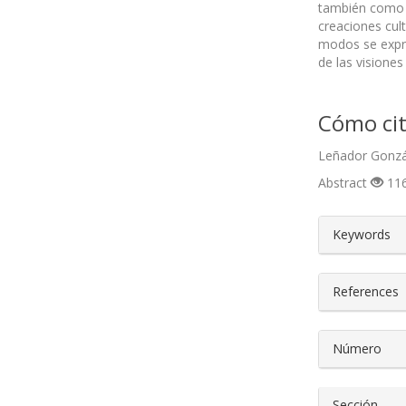
también como h
creaciones cul
modos se expre
de las visiones
Cómo cit
Leñador Gonzál
Abstract
116
##plugin
Keywords
References
Número
Sección