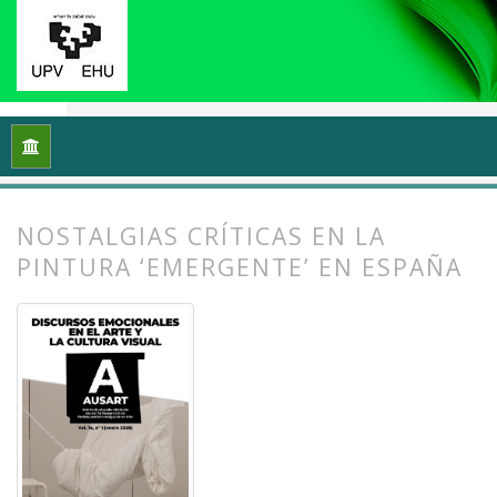
Inicio
Archivos
Vol. 14 Núm. 1 (2026): Discursos emocionales 
NOSTALGIAS CRÍTICAS EN LA
PINTURA ‘EMERGENTE’ EN ESPAÑA
##plugins.themes.bootstrap3.article.
##plugins.themes.bootstrap3.article.