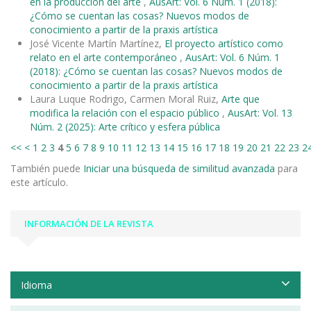
en la producción del arte
,
AusArt: Vol. 6 Núm. 1 (2018):
¿Cómo se cuentan las cosas? Nuevos modos de
conocimiento a partir de la praxis artística
José Vicente Martín Martínez,
El proyecto artístico como
relato en el arte contemporáneo
,
AusArt: Vol. 6 Núm. 1
(2018): ¿Cómo se cuentan las cosas? Nuevos modos de
conocimiento a partir de la praxis artística
Laura Luque Rodrigo, Carmen Moral Ruiz,
Arte que
modifica la relación con el espacio público
,
AusArt: Vol. 13
Núm. 2 (2025): Arte crítico y esfera pública
<<
<
1
2
3
4
5
6
7
8
9
10
11
12
13
14
15
16
17
18
19
20
21
22
23
2
También puede
Iniciar una búsqueda de similitud avanzada
para
este artículo.
INFORMACIÓN DE LA REVISTA
Idioma