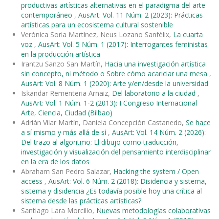
productivas artísticas alternativas en el paradigma del arte
contemporáneo
,
AusArt: Vol. 11 Núm. 2 (2023): Prácticas
artísticas para un ecosistema cultural sostenible
Verónica Soria Martínez, Neus Lozano Sanfèlix,
La cuarta
voz
,
AusArt: Vol. 5 Núm. 1 (2017): Interrogantes feministas
en la producción artística
Irantzu Sanzo San Martín,
Hacia una investigación artística
sin concepto, ni método o Sobre cómo acariciar una mesa
,
AusArt: Vol. 8 Núm. 1 (2020): Arte y/en/desde la universidad
Iskandar Rementeria Arnaiz,
Del laboratorio a la ciudad
,
AusArt: Vol. 1 Núm. 1-2 (2013): I Congreso Internacional
Arte, Ciencia, Ciudad (Bilbao)
Adrián Vilar Martín, Daniela Concepción Castanedo,
Se hace
a sí mismo y más allá de sí
,
AusArt: Vol. 14 Núm. 2 (2026):
Del trazo al algoritmo: El dibujo como traducción,
investigación y visualización del pensamiento interdisciplinar
en la era de los datos
Abraham San Pedro Salazar,
Hacking the system / Open
access
,
AusArt: Vol. 6 Núm. 2 (2018): Disidencia y sistema,
sistema y disidencia ¿Es todavía posible hoy una crítica al
sistema desde las prácticas artísticas?
Santiago Lara Morcillo,
Nuevas metodologías colaborativas