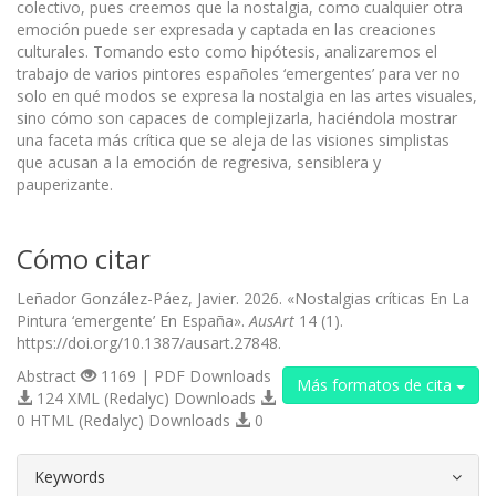
colectivo, pues creemos que la nostalgia, como cualquier otra
emoción puede ser expresada y captada en las creaciones
culturales. Tomando esto como hipótesis, analizaremos el
trabajo de varios pintores españoles ‘emergentes’ para ver no
solo en qué modos se expresa la nostalgia en las artes visuales,
sino cómo son capaces de complejizarla, haciéndola mostrar
una faceta más crítica que se aleja de las visiones simplistas
que acusan a la emoción de regresiva, sensiblera y
pauperizante.
Cómo citar
Leñador González-Páez, Javier. 2026. «Nostalgias críticas En La
Pintura ‘emergente’ En España».
AusArt
14 (1).
https://doi.org/10.1387/ausart.27848.
Abstract
1169 | PDF Downloads
Más formatos de cita
124 XML (Redalyc) Downloads
0 HTML (Redalyc) Downloads
0
##plugins.themes.bootstrap3.article.d
Keywords