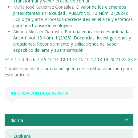
Transformar y sentir el espacio común
María José Gutiérrez González,
El valor de los elementos
preexistentes en la ciudad
,
AusArt: Vol. 12 Núm. 2 (2024):
Ecología y arte: Procesos decrecientes en el arte y estéticas
para una transición ecológica
Ainhoa Akutain Ziarrusta,
Por una educación desordenada
,
AusArt: Vol. 13 Núm. 1 (2025): Docencias, investigaciones y
creaciones: Reconocimiento y aplicaciones del saber
específico del arte y su transmisión
<<
<
1
2
3
4
5
6
7
8
9
10
11
12
13
14
15
16
17
18
19
20
21
22
23
2
También puede
Iniciar una búsqueda de similitud avanzada
para
este artículo.
INFORMACIÓN DE LA REVISTA
Idioma
Euskara