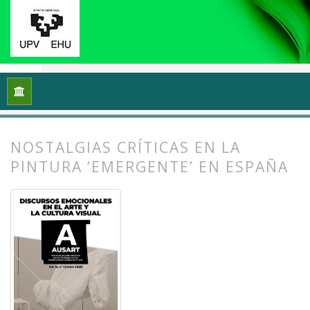
Inicio
Archivos
Vol. 14 Núm. 1 (2026): Discursos emocionales 
NOSTALGIAS CRÍTICAS EN LA
PINTURA ‘EMERGENTE’ EN ESPAÑA
##plugins.themes.bootstrap3.article.
##plugins.themes.bootstrap3.article.