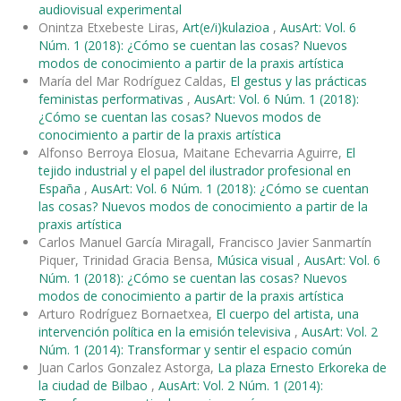
audiovisual experimental
Onintza Etxebeste Liras,
Art(e/i)kulazioa
,
AusArt: Vol. 6
Núm. 1 (2018): ¿Cómo se cuentan las cosas? Nuevos
modos de conocimiento a partir de la praxis artística
María del Mar Rodríguez Caldas,
El gestus y las prácticas
feministas performativas
,
AusArt: Vol. 6 Núm. 1 (2018):
¿Cómo se cuentan las cosas? Nuevos modos de
conocimiento a partir de la praxis artística
Alfonso Berroya Elosua, Maitane Echevarria Aguirre,
El
tejido industrial y el papel del ilustrador profesional en
España
,
AusArt: Vol. 6 Núm. 1 (2018): ¿Cómo se cuentan
las cosas? Nuevos modos de conocimiento a partir de la
praxis artística
Carlos Manuel García Miragall, Francisco Javier Sanmartín
Piquer, Trinidad Gracia Bensa,
Música visual
,
AusArt: Vol. 6
Núm. 1 (2018): ¿Cómo se cuentan las cosas? Nuevos
modos de conocimiento a partir de la praxis artística
Arturo Rodríguez Bornaetxea,
El cuerpo del artista, una
intervención política en la emisión televisiva
,
AusArt: Vol. 2
Núm. 1 (2014): Transformar y sentir el espacio común
Juan Carlos Gonzalez Astorga,
La plaza Ernesto Erkoreka de
la ciudad de Bilbao
,
AusArt: Vol. 2 Núm. 1 (2014):