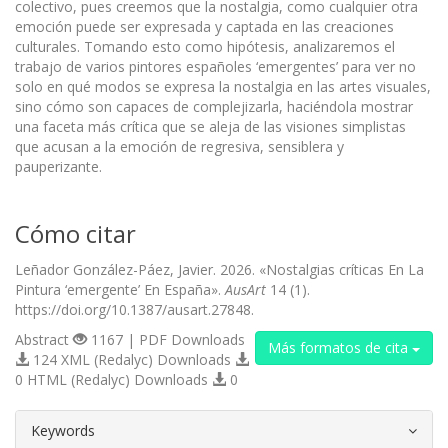
colectivo, pues creemos que la nostalgia, como cualquier otra
emoción puede ser expresada y captada en las creaciones
culturales. Tomando esto como hipótesis, analizaremos el
trabajo de varios pintores españoles ‘emergentes’ para ver no
solo en qué modos se expresa la nostalgia en las artes visuales,
sino cómo son capaces de complejizarla, haciéndola mostrar
una faceta más crítica que se aleja de las visiones simplistas
que acusan a la emoción de regresiva, sensiblera y
pauperizante.
Cómo citar
Leñador González-Páez, Javier. 2026. «Nostalgias críticas En La
Pintura ‘emergente’ En España».
AusArt
14 (1).
https://doi.org/10.1387/ausart.27848.
Abstract
1167 | PDF Downloads
Más formatos de cita
124 XML (Redalyc) Downloads
0 HTML (Redalyc) Downloads
0
##plugins.themes.bootstrap3.article.d
Keywords