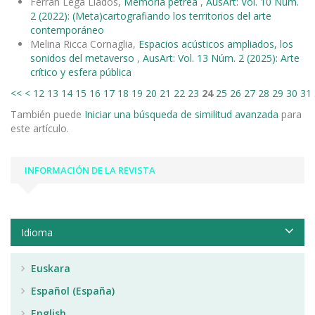
Ferran Lega Lladós,
Memoria pétrea
,
AusArt: Vol. 10 Núm.
2 (2022): (Meta)cartografiando los territorios del arte
contemporáneo
Melina Ricca Cornaglia,
Espacios acústicos ampliados, los
sonidos del metaverso
,
AusArt: Vol. 13 Núm. 2 (2025): Arte
crítico y esfera pública
<<
<
12
13
14
15
16
17
18
19
20
21
22
23
24
25
26
27
28
29
30
31
También puede
Iniciar una búsqueda de similitud avanzada
para
este artículo.
INFORMACIÓN DE LA REVISTA
Idioma
Euskara
Español (España)
English