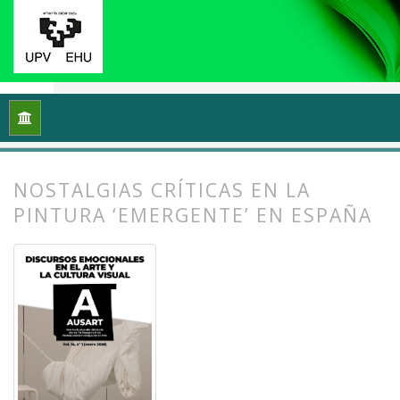
Inicio
Archivos
Vol. 14 Núm. 1 (2026): Discursos emocionales 
NOSTALGIAS CRÍTICAS EN LA
PINTURA ‘EMERGENTE’ EN ESPAÑA
##plugins.themes.bootstrap3.article.
##plugins.themes.bootstrap3.article.