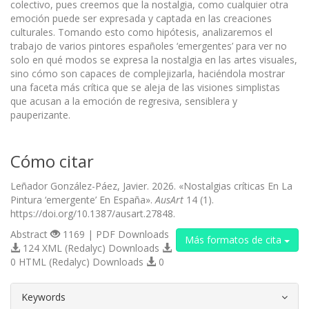
colectivo, pues creemos que la nostalgia, como cualquier otra
emoción puede ser expresada y captada en las creaciones
culturales. Tomando esto como hipótesis, analizaremos el
trabajo de varios pintores españoles ‘emergentes’ para ver no
solo en qué modos se expresa la nostalgia en las artes visuales,
sino cómo son capaces de complejizarla, haciéndola mostrar
una faceta más crítica que se aleja de las visiones simplistas
que acusan a la emoción de regresiva, sensiblera y
pauperizante.
Cómo citar
Leñador González-Páez, Javier. 2026. «Nostalgias críticas En La
Pintura ‘emergente’ En España».
AusArt
14 (1).
https://doi.org/10.1387/ausart.27848.
Abstract
1169 | PDF Downloads
Más formatos de cita
124 XML (Redalyc) Downloads
0 HTML (Redalyc) Downloads
0
##plugins.themes.bootstrap3.article.d
Keywords