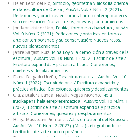
Belén León del Río,
Símbolo, geometría y filosofía oriental
en la escultura de Oteiza
,
AusArt: Vol. 9 Núm. 2 (2021):
Reflexiones y prácticas en torno al arte contemporáneo y
su conservación: Nuevos retos, nuevos planteamientos
Jon Mantzisidor Uria,
Edukia, forma eta ahanztura
,
AusArt:
Vol. 9 Núm. 2 (2021): Reflexiones y prácticas en torno al
arte contemporáneo y su conservación: Nuevos retos,
nuevos planteamientos
Janire Sagasti Ruiz,
Mina Loy y la demolición a través de la
escritura
,
AusArt: Vol. 10 Núm. 1 (2022): Escribir de arte /
Escritura expandida y práctica artística: Conexiones,
quiebres y desplazamientos
Diana Delgado Ureña,
Devenir narradora
,
AusArt: Vol. 10
Núm. 1 (2022): Escribir de arte / Escritura expandida y
práctica artística: Conexiones, quiebres y desplazamientos
Olatz Otalora Landa, Natalia Vegas Moreno,
Nola
irudikapena hala errepresentazioa
,
AusArt: Vol. 10 Núm. 1
(2022): Escribir de arte / Escritura expandida y práctica
artística: Conexiones, quiebres y desplazamientos
Helga Massetani Piemonte,
Atlas emocional del Bidasoa
,
AusArt: Vol. 10 Núm. 2 (2022): (Meta)cartografiando los
territorios del arte contemporáneo