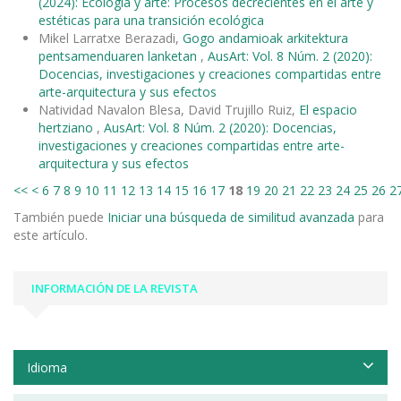
(2024): Ecología y arte: Procesos decrecientes en el arte y
estéticas para una transición ecológica
Mikel Larratxe Berazadi,
Gogo andamioak arkitektura
pentsamenduaren lanketan
,
AusArt: Vol. 8 Núm. 2 (2020):
Docencias, investigaciones y creaciones compartidas entre
arte-arquitectura y sus efectos
Natividad Navalon Blesa, David Trujillo Ruiz,
El espacio
hertziano
,
AusArt: Vol. 8 Núm. 2 (2020): Docencias,
investigaciones y creaciones compartidas entre arte-
arquitectura y sus efectos
<<
<
6
7
8
9
10
11
12
13
14
15
16
17
18
19
20
21
22
23
24
25
26
2
También puede
Iniciar una búsqueda de similitud avanzada
para
este artículo.
INFORMACIÓN DE LA REVISTA
Idioma