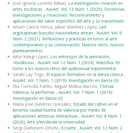
José Ignacio Lorente Bilbao,
La investigación-creación en
artes escénicas
,
AusArt: Vol. 13 Núm. 1 (2025): Docencias,
investigaciones y creaciones: Reconocimiento y
aplicaciones del saber específico del arte y su transmisión
Arturo Cancio Ferruz, Jabier Martínez López,
Led
argiztapenari buruzko hausnarketa artean
,
AusArt: Vol. 9
Núm. 2 (2021): Reflexiones y prácticas en torno al arte
contemporáneo y su conservación: Nuevos retos, nuevos
planteamientos
Aitor Irulegi López,
Los entresijos de la animación,
«Kusikozu»
,
AusArt: Vol. 12 Núm. 1 (2024): Videoflux: En
torno a los nuevos retos del audiovisual experimental
Sarahí Lay Trigo,
El espacio formativo en la danza clásica
,
AusArt: Vol. 7 Núm. 1 (2019): Investigación en danza (II)
Elia Torrecilla Patiño, Miguel Molina Alarcón,
Tórtola
Valencia, la performer
,
AusArt: Vol. 7 Núm. 1 (2019):
Investigación en danza (II)
María José Gutiérrez González,
Estado del cultivo en el
binomio ciudad-huerta de Valencia por medio de
aplicaciones artísticas interactivas
,
AusArt: Vol. 8 Núm. 1
(2020): Arte y/en/desde la universidad
Sergi Quiñonero Ortuño,
Ecoarte
,
AusArt: Vol. 12 Núm. 2