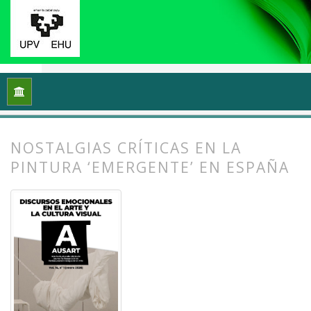
Inicio
Archivos
Vol. 14 Núm. 1 (2026): Discursos emocionales 
NOSTALGIAS CRÍTICAS EN LA
PINTURA ‘EMERGENTE’ EN ESPAÑA
##plugins.themes.bootstrap3.article.
##plugins.themes.bootstrap3.article.