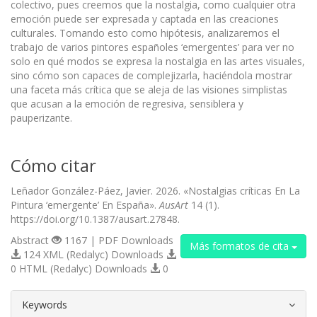
colectivo, pues creemos que la nostalgia, como cualquier otra
emoción puede ser expresada y captada en las creaciones
culturales. Tomando esto como hipótesis, analizaremos el
trabajo de varios pintores españoles ‘emergentes’ para ver no
solo en qué modos se expresa la nostalgia en las artes visuales,
sino cómo son capaces de complejizarla, haciéndola mostrar
una faceta más crítica que se aleja de las visiones simplistas
que acusan a la emoción de regresiva, sensiblera y
pauperizante.
Cómo citar
Leñador González-Páez, Javier. 2026. «Nostalgias críticas En La
Pintura ‘emergente’ En España».
AusArt
14 (1).
https://doi.org/10.1387/ausart.27848.
Abstract
1167 | PDF Downloads
Más formatos de cita
124 XML (Redalyc) Downloads
0 HTML (Redalyc) Downloads
0
##plugins.themes.bootstrap3.article.d
Keywords