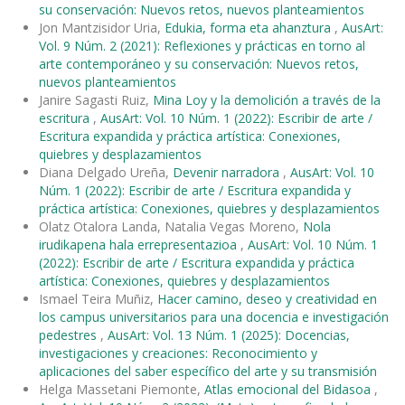
su conservación: Nuevos retos, nuevos planteamientos
Jon Mantzisidor Uria,
Edukia, forma eta ahanztura
,
AusArt:
Vol. 9 Núm. 2 (2021): Reflexiones y prácticas en torno al
arte contemporáneo y su conservación: Nuevos retos,
nuevos planteamientos
Janire Sagasti Ruiz,
Mina Loy y la demolición a través de la
escritura
,
AusArt: Vol. 10 Núm. 1 (2022): Escribir de arte /
Escritura expandida y práctica artística: Conexiones,
quiebres y desplazamientos
Diana Delgado Ureña,
Devenir narradora
,
AusArt: Vol. 10
Núm. 1 (2022): Escribir de arte / Escritura expandida y
práctica artística: Conexiones, quiebres y desplazamientos
Olatz Otalora Landa, Natalia Vegas Moreno,
Nola
irudikapena hala errepresentazioa
,
AusArt: Vol. 10 Núm. 1
(2022): Escribir de arte / Escritura expandida y práctica
artística: Conexiones, quiebres y desplazamientos
Ismael Teira Muñiz,
Hacer camino, deseo y creatividad en
los campus universitarios para una docencia e investigación
pedestres
,
AusArt: Vol. 13 Núm. 1 (2025): Docencias,
investigaciones y creaciones: Reconocimiento y
aplicaciones del saber específico del arte y su transmisión
Helga Massetani Piemonte,
Atlas emocional del Bidasoa
,