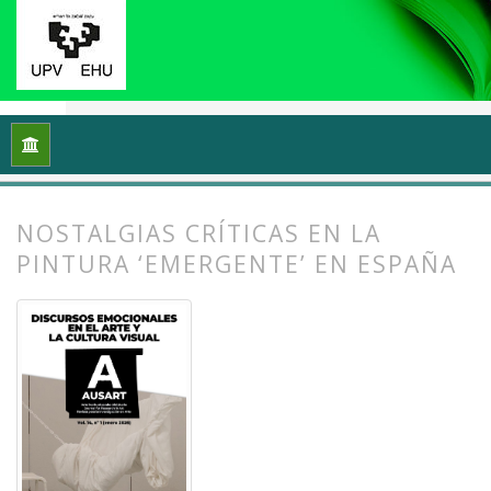
Inicio
Archivos
Vol. 14 Núm. 1 (2026): Discursos emocionales 
NOSTALGIAS CRÍTICAS EN LA
PINTURA ‘EMERGENTE’ EN ESPAÑA
##plugins.themes.bootstrap3.article.
##plugins.themes.bootstrap3.article.