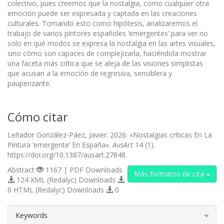
colectivo, pues creemos que la nostalgia, como cualquier otra
emoción puede ser expresada y captada en las creaciones
culturales. Tomando esto como hipótesis, analizaremos el
trabajo de varios pintores españoles ‘emergentes’ para ver no
solo en qué modos se expresa la nostalgia en las artes visuales,
sino cómo son capaces de complejizarla, haciéndola mostrar
una faceta más crítica que se aleja de las visiones simplistas
que acusan a la emoción de regresiva, sensiblera y
pauperizante.
Cómo citar
Leñador González-Páez, Javier. 2026. «Nostalgias críticas En La
Pintura ‘emergente’ En España».
AusArt
14 (1).
https://doi.org/10.1387/ausart.27848.
Abstract
1167 | PDF Downloads
Más formatos de cita
124 XML (Redalyc) Downloads
0 HTML (Redalyc) Downloads
0
##plugins.themes.bootstrap3.article.d
Keywords