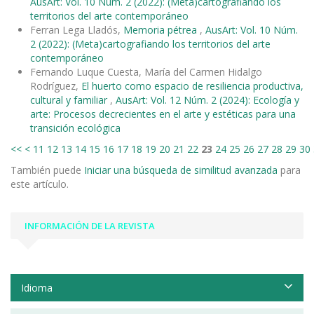
AusArt: Vol. 10 Núm. 2 (2022): (Meta)cartografiando los
territorios del arte contemporáneo
Ferran Lega Lladós,
Memoria pétrea
,
AusArt: Vol. 10 Núm.
2 (2022): (Meta)cartografiando los territorios del arte
contemporáneo
Fernando Luque Cuesta, María del Carmen Hidalgo
Rodríguez,
El huerto como espacio de resiliencia productiva,
cultural y familiar
,
AusArt: Vol. 12 Núm. 2 (2024): Ecología y
arte: Procesos decrecientes en el arte y estéticas para una
transición ecológica
<<
<
11
12
13
14
15
16
17
18
19
20
21
22
23
24
25
26
27
28
29
30
También puede
Iniciar una búsqueda de similitud avanzada
para
este artículo.
INFORMACIÓN DE LA REVISTA
Idioma