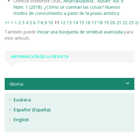
Onintza Etxebeste Liras,
Art(e/i)kulazioa
,
AusArt: Vol. 6
Núm. 1 (2018): ¿Cómo se cuentan las cosas? Nuevos
modos de conocimiento a partir de la praxis artística
<<
<
1
2
3
4
5
6
7
8
9
10
11
12
13
14
15
16
17
18
19
20
21
22
23
2
También puede
Iniciar una búsqueda de similitud avanzada
para
este artículo.
INFORMACIÓN DE LA REVISTA
Idioma
Euskara
Español (España)
English