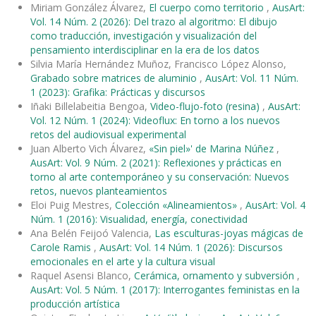
Miriam González Álvarez,
El cuerpo como territorio
,
AusArt:
Vol. 14 Núm. 2 (2026): Del trazo al algoritmo: El dibujo
como traducción, investigación y visualización del
pensamiento interdisciplinar en la era de los datos
Silvia María Hernández Muñoz, Francisco López Alonso,
Grabado sobre matrices de aluminio
,
AusArt: Vol. 11 Núm.
1 (2023): Grafika: Prácticas y discursos
Iñaki Billelabeitia Bengoa,
Video-flujo-foto (resina)
,
AusArt:
Vol. 12 Núm. 1 (2024): Videoflux: En torno a los nuevos
retos del audiovisual experimental
Juan Alberto Vich Álvarez,
«Sin piel»' de Marina Núñez
,
AusArt: Vol. 9 Núm. 2 (2021): Reflexiones y prácticas en
torno al arte contemporáneo y su conservación: Nuevos
retos, nuevos planteamientos
Eloi Puig Mestres,
Colección «Alineamientos»
,
AusArt: Vol. 4
Núm. 1 (2016): Visualidad, energía, conectividad
Ana Belén Feijoó Valencia,
Las esculturas-joyas mágicas de
Carole Ramis
,
AusArt: Vol. 14 Núm. 1 (2026): Discursos
emocionales en el arte y la cultura visual
Raquel Asensi Blanco,
Cerámica, ornamento y subversión
,
AusArt: Vol. 5 Núm. 1 (2017): Interrogantes feministas en la
producción artística