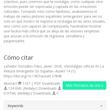
colectivo, pues creemos que la nostalgia, como cualquier otra
emoción puede ser expresada y captada en las creaciones
culturales. Tomando esto como hipótesis, analizaremos el
trabajo de varios pintores españoles ‘emergentes’ para ver no
solo en qué modos se expresa la nostalgia en las artes visuales,
sino cómo son capaces de complejizarla, haciéndola mostrar
una faceta más crítica que se aleja de las visiones simplistas
que acusan a la emoción de regresiva, sensiblera y
pauperizante.
Cómo citar
Leñador González-Páez, Javier. 2026. «Nostalgias críticas En La
Pintura ‘emergente’ En España».
AusArt
14 (1).
https://doi.org/10.1387/ausart.27848.
Abstract
1167 | PDF Downloads
Más formatos de cita
124 XML (Redalyc) Downloads
0 HTML (Redalyc) Downloads
0
##plugins.themes.bootstrap3.article.d
Keywords