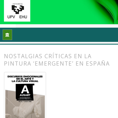
Inicio
Archivos
Vol. 14 Núm. 1 (2026): Discursos emocionales 
NOSTALGIAS CRÍTICAS EN LA
PINTURA ‘EMERGENTE’ EN ESPAÑA
##plugins.themes.bootstrap3.article.
##plugins.themes.bootstrap3.article.