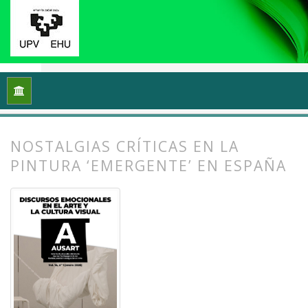
Inicio
Archivos
Vol. 14 Núm. 1 (2026): Discursos emocionales 
NOSTALGIAS CRÍTICAS EN LA
PINTURA ‘EMERGENTE’ EN ESPAÑA
##plugins.themes.bootstrap3.article.
##plugins.themes.bootstrap3.article.