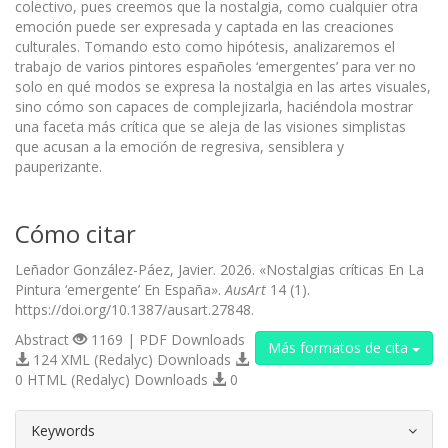
colectivo, pues creemos que la nostalgia, como cualquier otra
emoción puede ser expresada y captada en las creaciones
culturales. Tomando esto como hipótesis, analizaremos el
trabajo de varios pintores españoles ‘emergentes’ para ver no
solo en qué modos se expresa la nostalgia en las artes visuales,
sino cómo son capaces de complejizarla, haciéndola mostrar
una faceta más crítica que se aleja de las visiones simplistas
que acusan a la emoción de regresiva, sensiblera y
pauperizante.
Cómo citar
Leñador González-Páez, Javier. 2026. «Nostalgias críticas En La
Pintura ‘emergente’ En España».
AusArt
14 (1).
https://doi.org/10.1387/ausart.27848.
Abstract
1169 | PDF Downloads
Más formatos de cita
124 XML (Redalyc) Downloads
0 HTML (Redalyc) Downloads
0
##plugins.themes.bootstrap3.article.d
Keywords