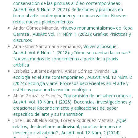
conservación de las pinturas al óleo contemporáneas
,
AusArt: Vol. 9 Núm. 2 (2021): Reflexiones y prácticas en
torno al arte contemporáneo y su conservación: Nuevos
retos, nuevos planteamientos
Ander Gómez Miranda,
«Nuevo monumentalismo» de Kepa
Garraza
,
AusArt: Vol. 11 Núm. 1 (2023): Grafika: Prácticas y
discursos
Ana Esther Santamaría Fernández,
Volver al bosque
,
AusArt: Vol. 6 Núm. 1 (2018): ¿Cómo se cuentan las cosas?
Nuevos modos de conocimiento a partir de la praxis
artística
Estibaliz Gutiérrez Ajamil, Ander Gómez Miranda,
La
ecología en el arte contemporáneo
,
AusArt: Vol. 12 Núm. 2
(2024): Ecología y arte: Procesos decrecientes en el arte y
estéticas para una transición ecológica
Abián González Francés,
Transmisión de un saber corporal
,
AusArt: Vol. 13 Núm. 1 (2025): Docencias, investigaciones y
creaciones: Reconocimiento y aplicaciones del saber
específico del arte y su transmisión
José Luis Albelda Raga, Lorena Rodríguez Mattalía,
¿Qué
relatos, desde el arte audiovisual, para los tiempos de
descenso civilizatorio?
,
AusArt: Vol. 12 Núm. 2 (2024):