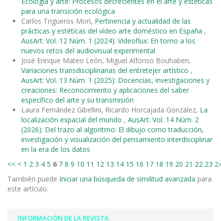
Ecología y arte: Procesos decrecientes en el arte y estéticas
para una transición ecológica
Carlos Trigueros Mori,
Pertinencia y actualidad de las
prácticas y estéticas del vídeo arte doméstico en España
,
AusArt: Vol. 12 Núm. 1 (2024): Videoflux: En torno a los
nuevos retos del audiovisual experimental
José Enrique Mateo León, Miguel Alfonso Bouhaben,
Variaciones transdisciplinarias del entretejer artístico
,
AusArt: Vol. 13 Núm. 1 (2025): Docencias, investigaciones y
creaciones: Reconocimiento y aplicaciones del saber
específico del arte y su transmisión
Laura Fernández Gibellini, Ricardo Horcajada González,
La
localización espacial del mundo
,
AusArt: Vol. 14 Núm. 2
(2026): Del trazo al algoritmo: El dibujo como traducción,
investigación y visualización del pensamiento interdisciplinar
en la era de los datos
<<
<
1
2
3
4
5
6
7
8
9
10
11
12
13
14
15
16
17
18
19
20
21
22
23
2
También puede
Iniciar una búsqueda de similitud avanzada
para
este artículo.
INFORMACIÓN DE LA REVISTA