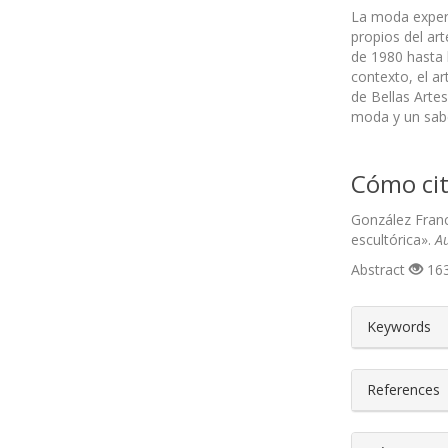
La moda experi
propios del ar
de 1980 hasta 
contexto, el a
de Bellas Arte
moda y un sabe
Cómo cit
González Franc
escultórica».
A
Abstract
163
##plugin
Keywords
References