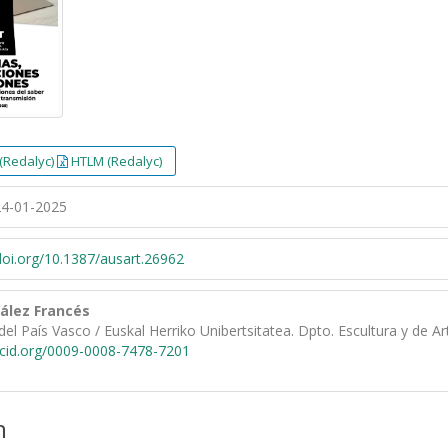
(Redalyc)
HTLM (Redalyc)
4-01-2025
/doi.org/10.1387/ausart.26962
ález Francés
del País Vasco / Euskal Herriko Unibertsitatea. Dpto. Escultura y de A
rcid.org/0009-0008-7478-7201
n