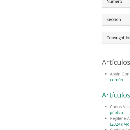
Número
Sección
Copyright I
Artículo
Abián Gon
común
Artículos
Carlos Val
pública
Regilene A
(2024): Vi
Cynthia Pa