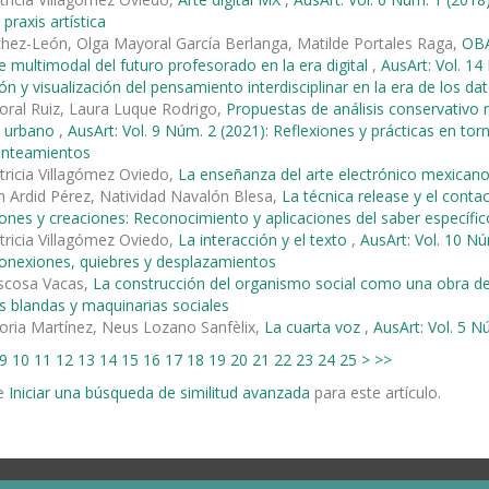
 praxis artística
hez-León, Olga Mayoral García Berlanga, Matilde Portales Raga,
OBA
e multimodal del futuro profesorado en la era digital
,
AusArt: Vol. 14
ón y visualización del pensamiento interdisciplinar en la era de los da
ral Ruiz, Laura Luque Rodrigo,
Propuestas de análisis conservativo n
o urbano
,
AusArt: Vol. 9 Núm. 2 (2021): Reflexiones y prácticas en t
anteamientos
tricia Villagómez Oviedo,
La enseñanza del arte electrónico mexican
 Ardid Pérez, Natividad Navalón Blesa,
La técnica release y el conta
iones y creaciones: Reconocimiento y aplicaciones del saber específic
tricia Villagómez Oviedo,
La interacción y el texto
,
AusArt: Vol. 10 Nú
 Conexiones, quiebres y desplazamientos
ascosa Vacas,
La construcción del organismo social como una obra d
s blandas y maquinarias sociales
oria Martínez, Neus Lozano Sanfèlix,
La cuarta voz
,
AusArt: Vol. 5 N
9
10
11
12
13
14
15
16
17
18
19
20
21
22
23
24
25
>
>>
e
Iniciar una búsqueda de similitud avanzada
para este artículo.