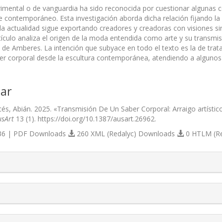
mental o de vanguardia ha sido reconocida por cuestionar algunas 
te contemporáneo. Esta investigación aborda dicha relación fijando 
la actualidad sigue exportando creadores y creadoras con visiones si
rtículo analiza el origen de la moda entendida como arte y su tran
s de Amberes. La intención que subyace en todo el texto es la de trata
r corporal desde la escultura contemporánea, atendiendo a algunos
ar
és, Abián. 2025. «Transmisión De Un Saber Corporal: Arraigo artís
usArt
13 (1). https://doi.org/10.1387/ausart.26962.
6 | PDF Downloads
260 XML (Redalyc) Downloads
0 HTLM (R
s.themes.bootstrap3.article.details##