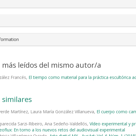
nformation
s más leídos del mismo autor/a
zález Francés,
El tiempo como material para la práctica escultórica a
 similares
verde Martínez, Laura María González Villanueva,
El cuerpo como cam
parecida Sarzi-Ribeiro, Ana Sedeño-Valdellós,
Vídeo experimental y pro
deoflux: En torno a los nuevos retos del audiovisual experimental
tricia Villagómez Oviedo,
Arte digital MX
,
AusArt: Vol. 6 Núm. 1 (20