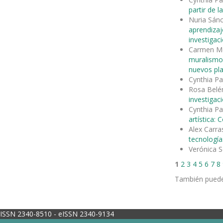
partir de la
Nuria Sánc
aprendizaj
investigaci
Carmen Mo
muralism
nuevos pl
Cynthia Pa
Rosa Belén
investigac
Cynthia Pa
artística:
Alex Carr
tecnología
Verónica S
1
2
3
4
5
6
7
8
También pued
ISSN 2340-8510 - eISSN 2340-9134