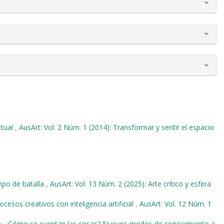
ctual
,
AusArt: Vol. 2 Núm. 1 (2014): Transformar y sentir el espacio
po de batalla
,
AusArt: Vol. 13 Núm. 2 (2025): Arte crítico y esfera
cesos creativos con inteligencia artificial
,
AusArt: Vol. 12 Núm. 1
18): ¿Cómo se cuentan las cosas? Nuevos modos de conocimiento a