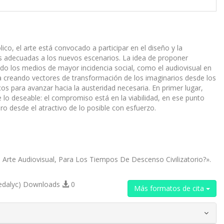
ico, el arte está convocado a participar en el diseño y la
les adecuadas a los nuevos escenarios. La idea de proponer
ando los medios de mayor incidencia social, como el audiovisual en
eta creando vectores de transformación de los imaginarios desde los
s para avanzar hacia la austeridad necesaria. En primer lugar,
lo deseable: el compromiso está en la viabilidad, en ese punto
o desde el atractivo de lo posible con esfuerzo.
l Arte Audiovisual, Para Los Tiempos De Descenso Civilizatorio?».
edalyc) Downloads
0
Más formatos de cita