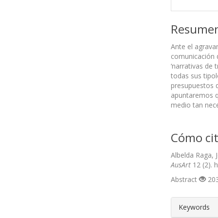
Resume
Ante el agravam
comunicación d
‘narrativas de 
todas sus tipo
presupuestos d
apuntaremos qu
medio tan nece
Cómo cit
Albelda Raga, 
AusArt
12 (2). 
Abstract
203
##plugin
Keywords