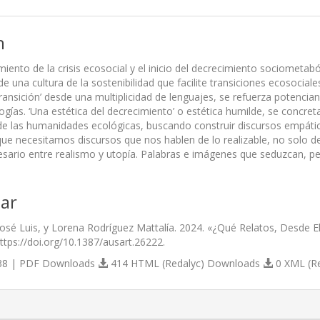
n
iento de la crisis ecosocial y el inicio del decrecimiento sociometaból
e una cultura de la sostenibilidad que facilite transiciones ecosocia
transición’ desde una multiplicidad de lenguajes, se refuerza potenci
logías. ‘Una estética del decrecimiento’ o estética humilde, se concr
e las humanidades ecológicas, buscando construir discursos empático
e necesitamos discursos que nos hablen de lo realizable, no solo de 
sario entre realismo y utopía. Palabras e imágenes que seduzcan, per
ar
José Luis, y Lorena Rodríguez Mattalía. 2024. «¿Qué Relatos, Desde E
https://doi.org/10.1387/ausart.26222.
8 | PDF Downloads
414 HTML (Redalyc) Downloads
0 XML (R
s.themes.bootstrap3.article.details##