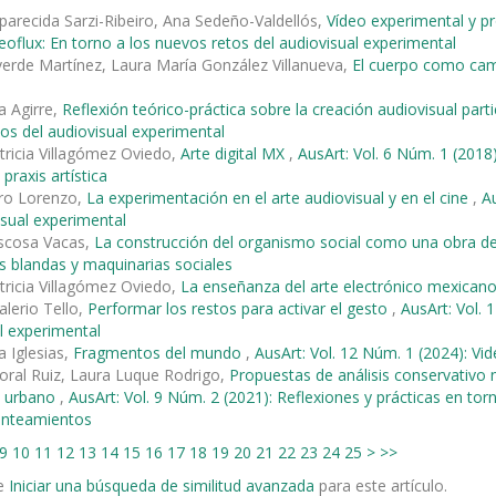
parecida Sarzi-Ribeiro, Ana Sedeño-Valdellós,
Vídeo experimental y pro
deoflux: En torno a los nuevos retos del audiovisual experimental
verde Martínez, Laura María González Villanueva,
El cuerpo como cam
ta Agirre,
Reflexión teórico-práctica sobre la creación audiovisual part
os del audiovisual experimental
tricia Villagómez Oviedo,
Arte digital MX
,
AusArt: Vol. 6 Núm. 1 (20
 praxis artística
ro Lorenzo,
La experimentación en el arte audiovisual y en el cine
,
Au
isual experimental
ascosa Vacas,
La construcción del organismo social como una obra d
s blandas y maquinarias sociales
tricia Villagómez Oviedo,
La enseñanza del arte electrónico mexican
alerio Tello,
Performar los restos para activar el gesto
,
AusArt: Vol. 
l experimental
a Iglesias,
Fragmentos del mundo
,
AusArt: Vol. 12 Núm. 1 (2024): Vi
ral Ruiz, Laura Luque Rodrigo,
Propuestas de análisis conservativo n
o urbano
,
AusArt: Vol. 9 Núm. 2 (2021): Reflexiones y prácticas en t
anteamientos
9
10
11
12
13
14
15
16
17
18
19
20
21
22
23
24
25
>
>>
e
Iniciar una búsqueda de similitud avanzada
para este artículo.