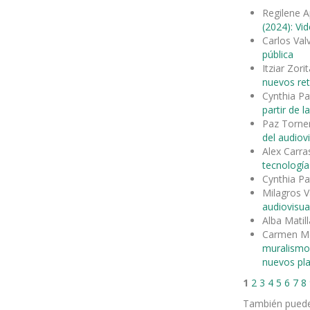
Regilene A
(2024): Vi
Carlos Val
pública
Itziar Zori
nuevos ret
Cynthia Pa
partir de la
Paz Torne
del audiov
Alex Carr
tecnología
Cynthia Pa
Milagros V
audiovisua
Alba Matill
Carmen Mo
muralism
nuevos pl
1
2
3
4
5
6
7
8
También pued