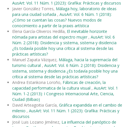
AusArt: Vol. 11 Núm. 1 (2023): Grafika: Prácticas y discursos
Javier González Torres,
Málaga hoy, laboratorio de ideas
para una ciudad soñada
,
AusArt: Vol. 6 Núm. 1 (2018):
¿Cómo se cuentan las cosas? Nuevos modos de
conocimiento a partir de la praxis artística
Elena García-Oliveros Hedilla,
El inevitable horizonte
nómada para artistas del espectro mujer
,
AusArt: Vol. 6
Núm. 2 (2018): Disidencia y sistema, sistema y disidencia
¿Es todavía posible hoy una crítica al sistema desde las
prácticas artísticas?
Manuel Zapata Vázquez,
Málaga, hacia la supremacía del
turismo cultural
,
AusArt: Vol. 6 Núm. 2 (2018): Disidencia y
sistema, sistema y disidencia ¿Es todavía posible hoy una
crítica al sistema desde las prácticas artísticas?
Andrea Estankona Loroño,
Fábricas de creación, la
capacidad performatica de la cultura visual
,
AusArt: Vol. 1
Núm. 1-2 (2013): I Congreso Internacional Arte, Ciencia,
Ciudad (Bilbao)
David Arteagoitia García,
Gráfica expandida en el cambio de
milenio
,
AusArt: Vol. 11 Núm. 1 (2023): Grafika: Prácticas y
discursos
José Luis Lozano Jiménez,
La influencia del panóptico de