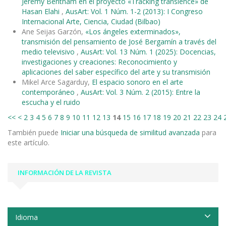
Jeremy Bentham en el proyecto «Tracking transience» de
Hasan Elahi
,
AusArt: Vol. 1 Núm. 1-2 (2013): I Congreso
Internacional Arte, Ciencia, Ciudad (Bilbao)
Ane Seijas Garzón,
«Los ángeles exterminados»,
transmisión del pensamiento de José Bergamín a través del
medio televisivo
,
AusArt: Vol. 13 Núm. 1 (2025): Docencias,
investigaciones y creaciones: Reconocimiento y
aplicaciones del saber específico del arte y su transmisión
Mikel Arce Sagarduy,
El espacio sonoro en el arte
contemporáneo
,
AusArt: Vol. 3 Núm. 2 (2015): Entre la
escucha y el ruido
<<
<
2
3
4
5
6
7
8
9
10
11
12
13
14
15
16
17
18
19
20
21
22
23
24
También puede
Iniciar una búsqueda de similitud avanzada
para
este artículo.
INFORMACIÓN DE LA REVISTA
Idioma