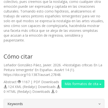
colectivo, pues creemos que la nostalgia, como cualquier otra
emoción puede ser expresada y captada en las creaciones
culturales. Tomando esto como hipótesis, analizaremos el
trabajo de varios pintores españoles ‘emergentes’ para ver no
solo en qué modos se expresa la nostalgia en las artes visuales,
sino cómo son capaces de complejizarla, haciéndola mostrar
una faceta más crítica que se aleja de las visiones simplistas
que acusan a la emoción de regresiva, sensiblera y
pauperizante.
Cómo citar
Leñador González-Páez, Javier. 2026. «Nostalgias críticas En La
Pintura ‘emergente’ En España».
AusArt
14 (1).
https://doi.org/10.1387/ausart.27848.
Abstract
1167 | PDF Downloads
Más formatos de cita
124 XML (Redalyc) Downloads
0 HTML (Redalyc) Downloads
0
##plugins.themes.bootstrap3.article.d
Keywords