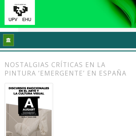
Inicio
Archivos
Vol. 14 Núm. 1 (2026): Discursos emocionales 
NOSTALGIAS CRÍTICAS EN LA
PINTURA ‘EMERGENTE’ EN ESPAÑA
##plugins.themes.bootstrap3.article.
##plugins.themes.bootstrap3.article.